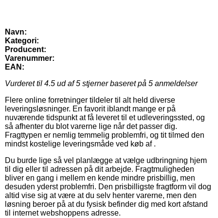
Navn:
Kategori:
Producent:
Varenummer:
EAN:
Vurderet til
4.5
ud af 5 stjerner baseret på
5
anmeldelser
Flere online forretninger tildeler til alt held diverse
leveringsløsninger. En favorit iblandt mange er på
nuværende tidspunkt at få leveret til et udleveringssted, og
så afhenter du blot varerne lige når det passer dig.
Fragttypen er nemlig temmelig problemfri, og tit tilmed den
mindst kostelige leveringsmåde ved køb af .
Du burde lige så vel planlægge at vælge udbringning hjem
til dig eller til adressen på dit arbejde. Fragtmuligheden
bliver en gang i mellem en kende mindre prisbillig, men
desuden yderst problemfri. Den prisbilligste fragtform vil dog
altid vise sig at være at du selv henter varerne, men den
løsning beroer på at du fysisk befinder dig med kort afstand
til internet webshoppens adresse.