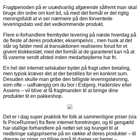
Fragtperioden på er usædvanlig afgørende såfremt man skal
bruge din ordre om kort tid, så med det formål er det rigtig
meningsfuldt at vi ser nærmere på den forventede
leveringsdato ved det vedkommende produkt.
Flere e-forhandlere frembyder levering på næste hverdag på
de fleste af deres produkter, eksempelvis , men husk at det
står og falder med at transaktionen realiseres forud for et
givent klokkeslæt, med det formål at de garanteret kan nå at
få varerne sendt afsted inden medarbejderne har fri.
En hel del internet selskaber byder på fragt uden betaling,
men typisk kræver det at der bestilles for en konkret sum.
Desuden skulle man gribe den billigste leveringsløsning,
som ofte – uafhængig om du bor i Esbjerg, Haderslev eller
Assens – vil blive at få fragtmanden til at bringe dine
produkter til en pakkeshop.
Det er i dag super praktisk for folk at sammenligne priser (via
fx PriceRunner) fra flere internet forretninger, og til gengæld
har utallige forhandlere på nettet set sig tvunget til at
nedbringe salgspriserne på en række af deres produkter – til
drenge og piger, og tillige også til damer og herrer –