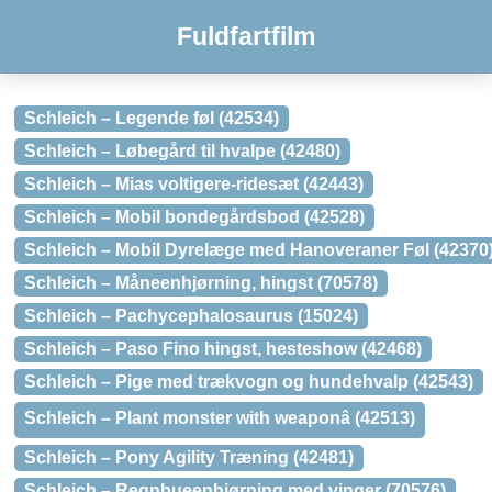
Fuldfartfilm
Schleich – Legende føl (42534)
Schleich – Løbegård til hvalpe (42480)
Schleich – Mias voltigere-ridesæt (42443)
Schleich – Mobil bondegårdsbod (42528)
Schleich – Mobil Dyrelæge med Hanoveraner Føl (42370
Schleich – Måneenhjørning, hingst (70578)
Schleich – Pachycephalosaurus (15024)
Schleich – Paso Fino hingst, hesteshow (42468)
Schleich – Pige med trækvogn og hundehvalp (42543)
Schleich – Plant monster with weaponâ (42513)
Schleich – Pony Agility Træning (42481)
Schleich – Regnbueenhjørning med vinger (70576)