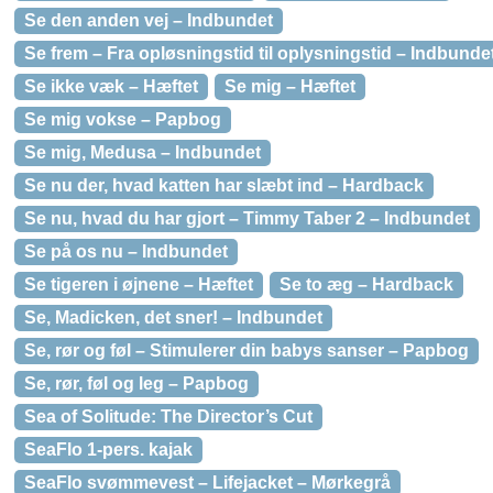
Se den anden vej – Indbundet
Se frem – Fra opløsningstid til oplysningstid – Indbunde
Se ikke væk – Hæftet
Se mig – Hæftet
Se mig vokse – Papbog
Se mig, Medusa – Indbundet
Se nu der, hvad katten har slæbt ind – Hardback
Se nu, hvad du har gjort – Timmy Taber 2 – Indbundet
Se på os nu – Indbundet
Se tigeren i øjnene – Hæftet
Se to æg – Hardback
Se, Madicken, det sner! – Indbundet
Se, rør og føl – Stimulerer din babys sanser – Papbog
Se, rør, føl og leg – Papbog
Sea of Solitude: The Director’s Cut
SeaFlo 1-pers. kajak
SeaFlo svømmevest – Lifejacket – Mørkegrå