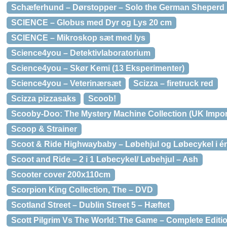
Schæferhund – Dørstopper – Solo the German Sheperd
SCIENCE – Globus med Dyr og Lys 20 cm
SCIENCE – Mikroskop sæt med lys
Science4you – Detektivlaboratorium
Science4you – Skør Kemi (13 Eksperimenter)
Science4you – Veterinærsæt
Scizza – firetruck red
Scizza pizzasaks
Scoob!
Scooby-Doo: The Mystery Machine Collection (UK Impor
Scoop & Strainer
Scoot & Ride Highwaybaby – Løbehjul og Løbecykel i én
Scoot and Ride – 2 i 1 Løbecykel/ Løbehjul – Ash
Scooter cover 200x110cm
Scorpion King Collection, The – DVD
Scotland Street – Dublin Street 5 – Hæftet
Scott Pilgrim Vs The World: The Game – Complete Editio