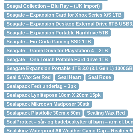
Seagal Collection – Blu Ray – (UK Import)
Seagate – Expansion Card for Xbox Series X/S 1TB
Seagate – Expansion Desktop External Drive 8TB USB3
Seagate – Expansion Portable Harddrive 5TB
Seagate – FireCuda Gaming SSD 1TB
Seagate – Game Drive for Playstation 4 – 2TB
Seagate – One Touch Potable Hard drive 1TB
Seagate Expansion Portable 1TB 3.0 (3.1 Gen 1) 1000GB
Seal & Wax Set Red
Seal Heart
Seal Rose
Sealapack Fedt underlag – 3pk
Sealapack Lynlåspose 18cm X 20cm 15pk
Sealapack Mikroovn Madposer 30stk
Sealapack Plastfolie 30cm x 50m
Sealing Wax Red
SealProtect – sår- og badebeskytter til børn – arm el. 
Sealskinz Waterproof All Weather Camo Cap – Realtree/O