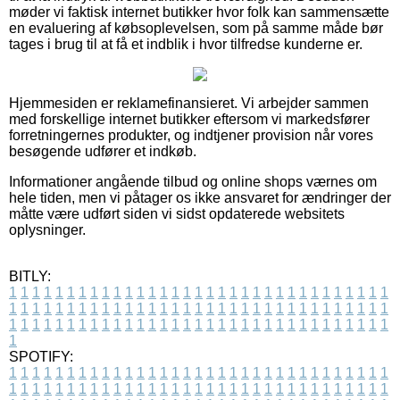
møder vi faktisk internet butikker hvor folk kan sammensætte
en evaluering af købsoplevelsen, som på samme måde bør
tages i brug til at få et indblik i hvor tilfredse kunderne er.
Hjemmesiden er reklamefinansieret. Vi arbejder sammen
med forskellige internet butikker eftersom vi markedsfører
forretningernes produkter, og indtjener provision når vores
besøgende udfører et indkøb.
Informationer angående tilbud og online shops værnes om
hele tiden, men vi påtager os ikke ansvaret for ændringer der
måtte være udført siden vi sidst opdaterede websitets
oplysninger.
BITLY:
1
1
1
1
1
1
1
1
1
1
1
1
1
1
1
1
1
1
1
1
1
1
1
1
1
1
1
1
1
1
1
1
1
1
1
1
1
1
1
1
1
1
1
1
1
1
1
1
1
1
1
1
1
1
1
1
1
1
1
1
1
1
1
1
1
1
1
1
1
1
1
1
1
1
1
1
1
1
1
1
1
1
1
1
1
1
1
1
1
1
1
1
1
1
1
1
1
1
1
1
SPOTIFY:
1
1
1
1
1
1
1
1
1
1
1
1
1
1
1
1
1
1
1
1
1
1
1
1
1
1
1
1
1
1
1
1
1
1
1
1
1
1
1
1
1
1
1
1
1
1
1
1
1
1
1
1
1
1
1
1
1
1
1
1
1
1
1
1
1
1