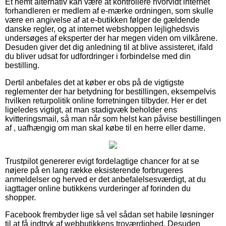
Et nemt alternativ kan være at kontrollere hvorvidt internet
forhandleren er medlem af e-mærke ordningen, som skulle
være en angivelse af at e-butikken følger de gældende
danske regler, og at internet webshoppen lejlighedsvis
undersøges af eksperter der har megen viden om vilkårene.
Desuden giver det dig anledning til at blive assisteret, ifald
du bliver udsat for udfordringer i forbindelse med din
bestilling.
Dertil anbefales det at køber er obs på de vigtigste
reglementer der har betydning for bestillingen, eksempelvis
hvilken returpolitik online forretningen tilbyder. Her er det
ligeledes vigtigt, at man stadigvæk beholder ens
kvitteringsmail, så man når som helst kan påvise bestillingen
af , uafhængig om man skal købe til en herre eller dame.
Trustpilot genererer evigt fordelagtige chancer for at se
nøjere på en lang række eksisterende forbrugeres
anmeldelser og herved er det anbefalelsesværdigt, at du
iagttager online butikkens vurderinger af forinden du
shopper.
Facebook frembyder lige så vel sådan set habile løsninger
til at få indtryk af webbutikkens troværdighed. Desuden