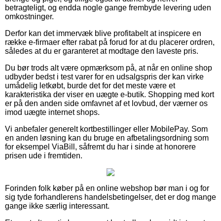
betragteligt, og endda nogle gange frembyde levering uden
omkostninger.
Derfor kan det immervæk blive profitabelt at inspicere en
række e-firmaer efter rabat på forud for at du placerer ordren,
således at du er garanteret at modtage den laveste pris.
Du bør trods alt være opmærksom på, at når en online shop
udbyder bedst i test varer for en udsalgspris der kan virke
umådelig letkøbt, burde det for det meste være et
karakteristika der viser en uægte e-butik. Shopping med kort
er på den anden side omfavnet af et lovbud, der værner os
imod uægte internet shops.
Vi anbefaler generelt kortbestillinger eller MobilePay. Som
en anden løsning kan du bruge en afbetalingsordning som
for eksempel ViaBill, såfremt du har i sinde at honorere
prisen ude i fremtiden.
Forinden folk køber på en online webshop bør man i og for
sig tyde forhandlerens handelsbetingelser, det er dog mange
gange ikke særlig interessant.