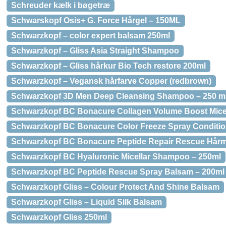
Schreuder kælk i bøgetræ
Schwarskopf Osis+ G. Force Hårgel – 150ML
Schwarzkopf – color expert balsam 250ml
Schwarzkopf – Gliss Asia Straight Shampoo
Schwarzkopf – Gliss hårkur Bio Tech restore 200ml
Schwarzkopf – Vegansk hårfarve Copper (redbrown)
Schwarzkopf 3D Men Deep Cleansing Shampoo – 250 m
Schwarzkopf BC Bonacure Collagen Volume Boost Mic
Schwarzkopf BC Bonacure Color Freeze Spray Conditio
Schwarzkopf BC Bonacure Peptide Repair Rescue Hår
Schwarzkopf BC Hyaluronic Micellar Shampoo – 250ml
Schwarzkopf BC Peptide Rescue Spray Balsam – 200ml
Schwarzkopf Gliss – Colour Protect And Shine Balsam
Schwarzkopf Gliss – Liquid Silk Balsam
Schwarzkopf Gliss 250ml