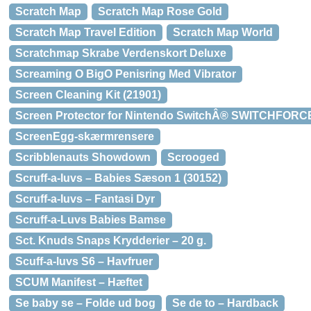
Scratch Map
Scratch Map Rose Gold
Scratch Map Travel Edition
Scratch Map World
Scratchmap Skrabe Verdenskort Deluxe
Screaming O BigO Penisring Med Vibrator
Screen Cleaning Kit (21901)
Screen Protector for Nintendo SwitchÂ® SWITCHFO
ScreenEgg-skærmrensere
Scribblenauts Showdown
Scrooged
Scruff-a-luvs – Babies Sæson 1 (30152)
Scruff-a-luvs – Fantasi Dyr
Scruff-a-Luvs Babies Bamse
Sct. Knuds Snaps Krydderier – 20 g.
Scuff-a-luvs S6 – Havfruer
SCUM Manifest – Hæftet
Se baby se – Folde ud bog
Se de to – Hardback