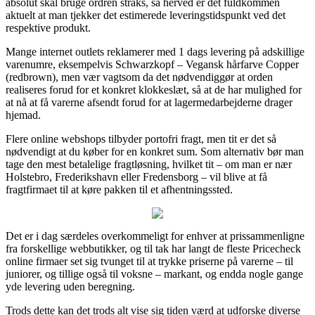
absolut skal bruge ordren straks, så herved er det fuldkommen
aktuelt at man tjekker det estimerede leveringstidspunkt ved det
respektive produkt.
Mange internet outlets reklamerer med 1 dags levering på adskillige
varenumre, eksempelvis Schwarzkopf – Vegansk hårfarve Copper
(redbrown), men vær vagtsom da det nødvendiggør at orden
realiseres forud for et konkret klokkeslæt, så at de har mulighed for
at nå at få varerne afsendt forud for at lagermedarbejderne drager
hjemad.
Flere online webshops tilbyder portofri fragt, men tit er det så
nødvendigt at du køber for en konkret sum. Som alternativ bør man
tage den mest betalelige fragtløsning, hvilket tit – om man er nær
Holstebro, Frederikshavn eller Fredensborg – vil blive at få
fragtfirmaet til at køre pakken til et afhentningssted.
Det er i dag særdeles overkommeligt for enhver at prissammenligne
fra forskellige webbutikker, og til tak har langt de fleste Pricecheck
online firmaer set sig tvunget til at trykke priserne på varerne – til
juniorer, og tillige også til voksne – markant, og endda nogle gange
yde levering uden beregning.
Trods dette kan det trods alt vise sig tiden værd at udforske diverse