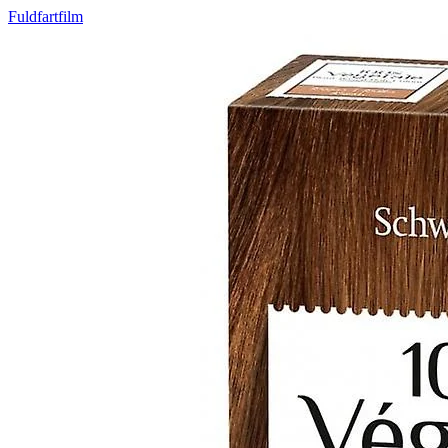
Fuldfartfilm