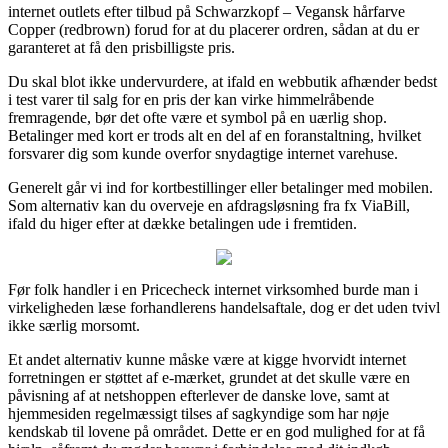
internet outlets efter tilbud på Schwarzkopf – Vegansk hårfarve
Copper (redbrown) forud for at du placerer ordren, sådan at du er
garanteret at få den prisbilligste pris.
Du skal blot ikke undervurdere, at ifald en webbutik afhænder bedst
i test varer til salg for en pris der kan virke himmelråbende
fremragende, bør det ofte være et symbol på en uærlig shop.
Betalinger med kort er trods alt en del af en foranstaltning, hvilket
forsvarer dig som kunde overfor snydagtige internet varehuse.
Generelt går vi ind for kortbestillinger eller betalinger med mobilen.
Som alternativ kan du overveje en afdragsløsning fra fx ViaBill,
ifald du higer efter at dække betalingen ude i fremtiden.
Før folk handler i en Pricecheck internet virksomhed burde man i
virkeligheden læse forhandlerens handelsaftale, dog er det uden tvivl
ikke særlig morsomt.
Et andet alternativ kunne måske være at kigge hvorvidt internet
forretningen er støttet af e-mærket, grundet at det skulle være en
påvisning af at netshoppen efterlever de danske love, samt at
hjemmesiden regelmæssigt tilses af sagkyndige som har nøje
kendskab til lovene på området. Dette er en god mulighed for at få