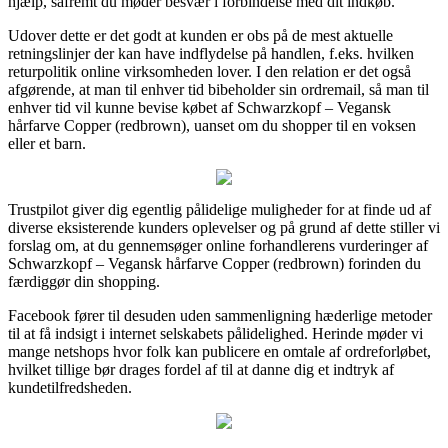
hjælp, såfremt du møder besvær i forbindelse med dit indkøb.
Udover dette er det godt at kunden er obs på de mest aktuelle
retningslinjer der kan have indflydelse på handlen, f.eks. hvilken
returpolitik online virksomheden lover. I den relation er det også
afgørende, at man til enhver tid bibeholder sin ordremail, så man til
enhver tid vil kunne bevise købet af Schwarzkopf – Vegansk
hårfarve Copper (redbrown), uanset om du shopper til en voksen
eller et barn.
Trustpilot giver dig egentlig pålidelige muligheder for at finde ud af
diverse eksisterende kunders oplevelser og på grund af dette stiller vi
forslag om, at du gennemsøger online forhandlerens vurderinger af
Schwarzkopf – Vegansk hårfarve Copper (redbrown) forinden du
færdiggør din shopping.
Facebook fører til desuden uden sammenligning hæderlige metoder
til at få indsigt i internet selskabets pålidelighed. Herinde møder vi
mange netshops hvor folk kan publicere en omtale af ordreforløbet,
hvilket tillige bør drages fordel af til at danne dig et indtryk af
kundetilfredsheden.