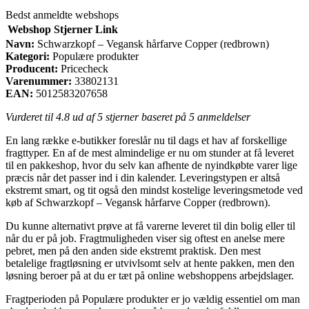
Bedst anmeldte webshops
Webshop
Stjerner
Link
Navn:
Schwarzkopf – Vegansk hårfarve Copper (redbrown)
Kategori:
Populære produkter
Producent:
Pricecheck
Varenummer:
33802131
EAN:
5012583207658
Vurderet til
4.8
ud af 5 stjerner baseret på
5
anmeldelser
En lang række e-butikker foreslår nu til dags et hav af forskellige
fragttyper. En af de mest almindelige er nu om stunder at få leveret
til en pakkeshop, hvor du selv kan afhente de nyindkøbte varer lige
præcis når det passer ind i din kalender. Leveringstypen er altså
ekstremt smart, og tit også den mindst kostelige leveringsmetode ved
køb af Schwarzkopf – Vegansk hårfarve Copper (redbrown).
Du kunne alternativt prøve at få varerne leveret til din bolig eller til
når du er på job. Fragtmuligheden viser sig oftest en anelse mere
pebret, men på den anden side ekstremt praktisk. Den mest
betalelige fragtløsning er utvivlsomt selv at hente pakken, men den
løsning beroer på at du er tæt på online webshoppens arbejdslager.
Fragtperioden på Populære produkter er jo vældig essentiel om man