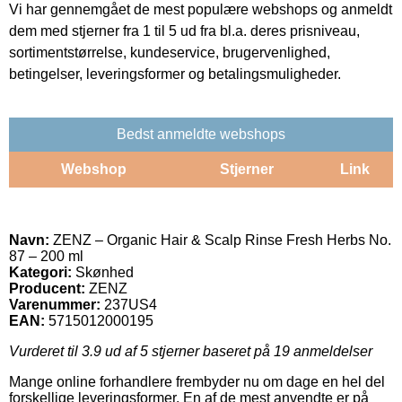
Vi har gennemgået de mest populære webshops og anmeldt
dem med stjerner fra 1 til 5 ud fra bl.a. deres prisniveau,
sortimentstørrelse, kundeservice, brugervenlighed,
betingelser, leveringsformer og betalingsmuligheder.
Bedst anmeldte webshops
Webshop
Stjerner
Link
Navn:
ZENZ – Organic Hair & Scalp Rinse Fresh Herbs No.
87 – 200 ml
Kategori:
Skønhed
Producent:
ZENZ
Varenummer:
237US4
EAN:
5715012000195
Vurderet til
3.9
ud af 5 stjerner baseret på
19
anmeldelser
Mange online forhandlere frembyder nu om dage en hel del
forskellige leveringsformer. En af de mest anvendte er på