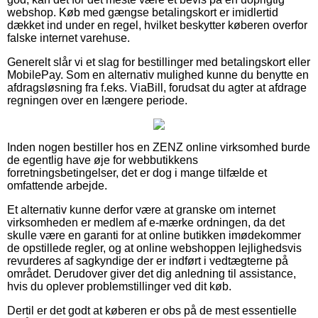
webshop. Køb med gængse betalingskort er imidlertid
dækket ind under en regel, hvilket beskytter køberen overfor
falske internet varehuse.
Generelt slår vi et slag for bestillinger med betalingskort eller
MobilePay. Som en alternativ mulighed kunne du benytte en
afdragsløsning fra f.eks. ViaBill, forudsat du agter at afdrage
regningen over en længere periode.
Inden nogen bestiller hos en ZENZ online virksomhed burde
de egentlig have øje for webbutikkens
forretningsbetingelser, det er dog i mange tilfælde et
omfattende arbejde.
Et alternativ kunne derfor være at granske om internet
virksomheden er medlem af e-mærke ordningen, da det
skulle være en garanti for at online butikken imødekommer
de opstillede regler, og at online webshoppen lejlighedsvis
revurderes af sagkyndige der er indført i vedtægterne på
området. Derudover giver det dig anledning til assistance,
hvis du oplever problemstillinger ved dit køb.
Dertil er det godt at køberen er obs på de mest essentielle