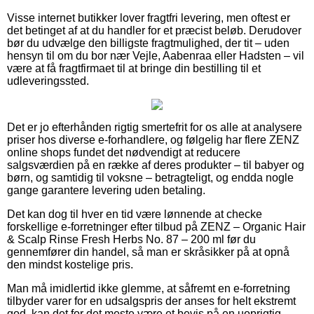
Visse internet butikker lover fragtfri levering, men oftest er
det betinget af at du handler for et præcist beløb. Derudover
bør du udvælge den billigste fragtmulighed, der tit – uden
hensyn til om du bor nær Vejle, Aabenraa eller Hadsten – vil
være at få fragtfirmaet til at bringe din bestilling til et
udleveringssted.
Det er jo efterhånden rigtig smertefrit for os alle at analysere
priser hos diverse e-forhandlere, og følgelig har flere ZENZ
online shops fundet det nødvendigt at reducere
salgsværdien på en række af deres produkter – til babyer og
børn, og samtidig til voksne – betragteligt, og endda nogle
gange garantere levering uden betaling.
Det kan dog til hver en tid være lønnende at checke
forskellige e-forretninger efter tilbud på ZENZ – Organic Hair
& Scalp Rinse Fresh Herbs No. 87 – 200 ml før du
gennemfører din handel, så man er skråsikker på at opnå
den mindst kostelige pris.
Man må imidlertid ikke glemme, at såfremt en e-forretning
tilbyder varer for en udsalgspris der anses for helt ekstremt
god, kan det for det meste være et bevis på en uoprigtig