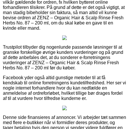
vilkår gældende for ordren, fx hvilken bytteret online
forhandleren tilsikrer. På grund af dette er det også vigtigt, at
man stadig bibeholder sin faktura, så man altid vil kunne
bevise ordren af ZENZ – Organic Hair & Scalp Rinse Fresh
Herbs No. 87 – 200 ml, om du skal købe en gave til en
kvinde eller mand.
Trustpilot tilbyder dig nogenlunde passende løsninger til at
granske forskellige øvrige kunders vurderinger og på grund
af dette anbefales det, at du sonderer e-forretningens
vurderinger af ZENZ – Organic Hair & Scalp Rinse Fresh
Herbs No. 87 – 200 ml før du køber.
Facebook yder også altid gunstige metoder til at få
kendskab til online forretningens kundetilfredshed. Her ser vi
nogle internet forhandlere hvor du kan nedfælde en
anmeldelse af ordreforløbet, hvilket tillige bør drages fordel
af til at vurdere hvor tilfredse kunderne er.
Denne side finansieres af annoncer. Vi arbejder tæt sammen
med flere e-butikker når vi formidler deres produkter, og
tager betaling hvis den person vi sender videre fuldfører en