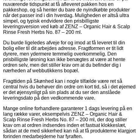
nuværende tidspunkt at få afleveret pakken hos en
pakkeshop, og så henter du bare de nyindkøbte produkter
når det passer ind i din hverdag. Muligheden er altså ultra
simpel, og typisk endvidere den prisbilligste
leveringsversion ved køb af ZENZ – Organic Hair & Scalp
Rinse Fresh Herbs No. 87 – 200 ml.
Du burde ligeledes afveje for og imod at få leveret til din
bolig eller til dit arbejdes adresse. Fragtformen er tit lidt
dyrere, men ydermere temmelig overkommelig. Den
prisbilligste løsning kan ikke benægtes at være at hente
ordren selv, men det stiller krav om at du befinder dig i
nærheden af webbutikkens bopæl.
Fragttiden på Skønhed kan i nogle tilfælde være ret så
central hvis du behøver din ordre om kort tid, så i det øjemed
er det øjensynligt på sin plads at du ser den anslåede
leveringsdato på den vedkommende vare.
Mange online forhandlere garanterer 1 dags levering på en
lang række varer, eksempelvis ZENZ – Organic Hair &
Scalp Rinse Fresh Herbs No. 87 – 200 ml, der dog stiller
krav om at ordren indsendes inden et fastsat klokkeslæt,
sådan at de med sikkerhed kan nå at få produkterne klargjort
forinden medarbejderne har fyraften.