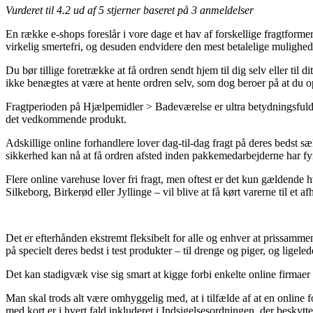
Vurderet til
4.2
ud af 5 stjerner baseret på
3
anmeldelser
En række e-shops foreslår i vore dage et hav af forskellige fragtforme
virkelig smertefri, og desuden endvidere den mest betalelige mulighed f
Du bør tillige foretrække at få ordren sendt hjem til dig selv eller ti
ikke benægtes at være at hente ordren selv, som dog beroer på at du op
Fragtperioden på Hjælpemidler > Badeværelse er ultra betydningsfuld h
det vedkommende produkt.
Adskillige online forhandlere lover dag-til-dag fragt på deres bedst sæl
sikkerhed kan nå at få ordren afsted inden pakkemedarbejderne har fy
Flere online varehuse lover fri fragt, men oftest er det kun gældende h
Silkeborg, Birkerød eller Jyllinge – vil blive at få kørt varerne til et a
Det er efterhånden ekstremt fleksibelt for alle og enhver at prissamme
på specielt deres bedst i test produkter – til drenge og piger, og lige
Det kan stadigvæk vise sig smart at kigge forbi enkelte online firmaer ef
Man skal trods alt være omhyggelig med, at i tilfælde af at en online 
med kort er i hvert fald inkluderet i Indsigelsesordningen, der beskyt