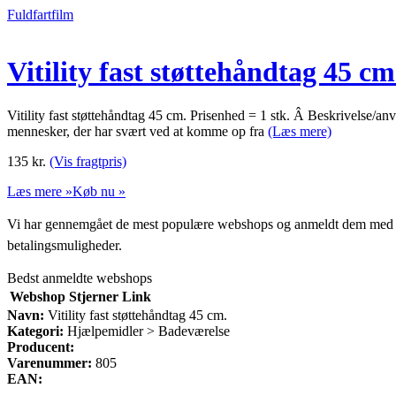
Fuldfartfilm
Vitility fast støttehåndtag 45 cm
Vitility fast støttehåndtag 45 cm. Prisenhed = 1 stk. Â Beskrivelse/anv
mennesker, der har svært ved at komme op fra
(Læs mere)
135
kr.
(Vis fragtpris)
Læs mere »
Køb nu »
Vi har gennemgået de mest populære webshops og anmeldt dem med stjern
betalingsmuligheder.
Bedst anmeldte webshops
Webshop
Stjerner
Link
Navn:
Vitility fast støttehåndtag 45 cm.
Kategori:
Hjælpemidler > Badeværelse
Producent:
Varenummer:
805
EAN: