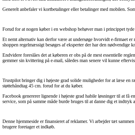
Generelt anbefaler vi kortbetalinger eller betalinger med mobilen. So
Forud for at nogen køber i en webshop behøver man i princippet tyde 
Et nemt alternativ kan derfor være at undersøge hvorvidt e-firmaet er 
shoppen regelmæssigt besøges af eksperter der har den nødvendige know
Endvidere foreslåes det at køberen er obs på de mest essentielle reglem
gemmer sin kvittering på e-mail, således man senere vil kunne eftervise
Trustpilot bringer dig i højeste grad solide muligheder for at læse e
støttehåndtag 45 cm. forud for at du køber.
Facebook genererer lignende i højeste grad habile løsninger til at få 
service, som på samme måde burde bruges til at danne dig et indtryk af
Denne hjemmeside er finansieret af reklamer. Vi arbejder tæt sammen 
brugere foretager et indkøb.