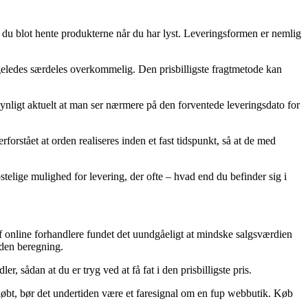
an du blot hente produkterne når du har lyst. Leveringsformen er nemlig
 ligeledes særdeles overkommelig. Den prisbilligste fragtmetode kan
ynligt aktuelt at man ser nærmere på den forventede leveringsdato for
forstået at orden realiseres inden et fast tidspunkt, så at de med
stelige mulighed for levering, der ofte – hvad end du befinder sig i
af online forhandlere fundet det uundgåeligt at mindske salgsværdien
uden beregning.
r, sådan at du er tryg ved at få fat i den prisbilligste pris.
etkøbt, bør det undertiden være et faresignal om en fup webbutik. Køb