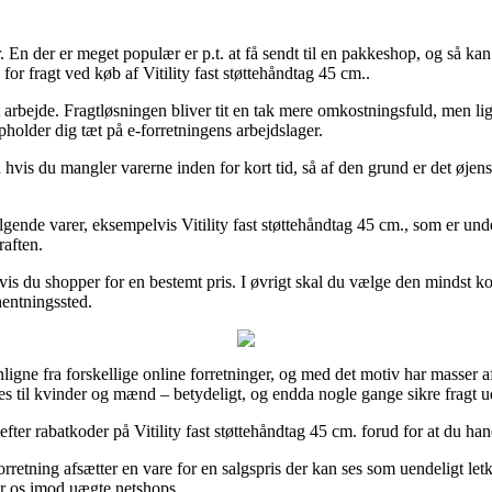
r. En der er meget populær er p.t. at få sendt til en pakkeshop, og så k
or fragt ved køb af Vitility fast støttehåndtag 45 cm..
l dit arbejde. Fragtløsningen bliver tit en tak mere omkostningsfuld, men
holder dig tæt på e-forretningens arbejdslager.
vis du mangler varerne inden for kort tid, så af den grund er det øjens
gende varer, eksempelvis Vitility fast støttehåndtag 45 cm., som er under
raften.
vis du shopper for en bestemt pris. I øvrigt skal du vælge den mindst ko
fhentningssted.
nligne fra forskellige online forretninger, og med det motiv har masser 
ledes til kvinder og mænd – betydeligt, og endda nogle gange sikre fragt 
ter rabatkoder på Vitility fast støttehåndtag 45 cm. forud for at du handle
forretning afsætter en vare for en salgspris der kan ses som uendeligt l
ter os imod uægte netshops.