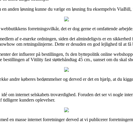
m en anden løsning kunne du vælge en løsning fra eksempelvis ViaBill, 
webbutikkens forretningsvilkår, det er dog gerne et omfattende arbejde
medlem af e-mærke ordningen, siden det almindeligvis er en sikkerhed for
how om retningslinjerne. Dette er desuden en god lejlighed til at få b
enter der influerer på bestillingen, fx den byttepolitik online webshoppe
 bestillingen af Vitility fast støttehåndtag 45 cm., uanset om du skal sh
n række andre køberes bedømmelser og derved er det en hjælp, at du kigg
en idé om internet selskabets troværdighed. Foruden det ser vi nogle int
 tidligere kunders oplevelser.
med en masse internet forretninger derved at vi publicerer forretninge