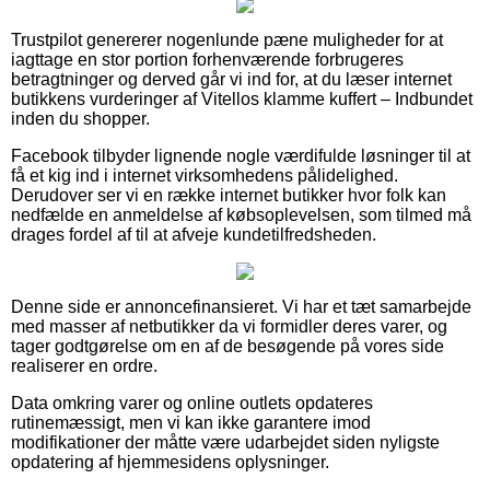
Trustpilot genererer nogenlunde pæne muligheder for at
iagttage en stor portion forhenværende forbrugeres
betragtninger og derved går vi ind for, at du læser internet
butikkens vurderinger af Vitellos klamme kuffert – Indbundet
inden du shopper.
Facebook tilbyder lignende nogle værdifulde løsninger til at
få et kig ind i internet virksomhedens pålidelighed.
Derudover ser vi en række internet butikker hvor folk kan
nedfælde en anmeldelse af købsoplevelsen, som tilmed må
drages fordel af til at afveje kundetilfredsheden.
Denne side er annoncefinansieret. Vi har et tæt samarbejde
med masser af netbutikker da vi formidler deres varer, og
tager godtgørelse om en af de besøgende på vores side
realiserer en ordre.
Data omkring varer og online outlets opdateres
rutinemæssigt, men vi kan ikke garantere imod
modifikationer der måtte være udarbejdet siden nyligste
opdatering af hjemmesidens oplysninger.