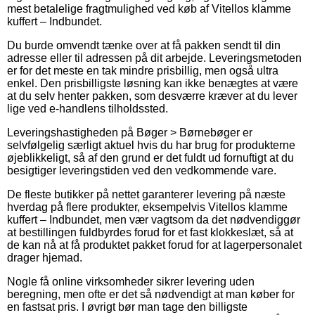
mest betalelige fragtmulighed ved køb af Vitellos klamme
kuffert – Indbundet.
Du burde omvendt tænke over at få pakken sendt til din
adresse eller til adressen på dit arbejde. Leveringsmetoden
er for det meste en tak mindre prisbillig, men også ultra
enkel. Den prisbilligste løsning kan ikke benægtes at være
at du selv henter pakken, som desværre kræver at du lever
lige ved e-handlens tilholdssted.
Leveringshastigheden på Bøger > Børnebøger er
selvfølgelig særligt aktuel hvis du har brug for produkterne
øjeblikkeligt, så af den grund er det fuldt ud fornuftigt at du
besigtiger leveringstiden ved den vedkommende vare.
De fleste butikker på nettet garanterer levering på næste
hverdag på flere produkter, eksempelvis Vitellos klamme
kuffert – Indbundet, men vær vagtsom da det nødvendiggør
at bestillingen fuldbyrdes forud for et fast klokkeslæt, så at
de kan nå at få produktet pakket forud for at lagerpersonalet
drager hjemad.
Nogle få online virksomheder sikrer levering uden
beregning, men ofte er det så nødvendigt at man køber for
en fastsat pris. I øvrigt bør man tage den billigste