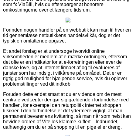
som fx ViaBill, hvis du efterspørger at honorere
omkostningerne over et længere tidsrum.
Forinden nogen handler på en webbutik kan man til hver en
tid gennemlæse netbutikkens handelsvilkår, dog er det
typisk en omfattende opgave.
Et andet forslag er at undersøge hvorvidt online
virksomheden er medlem af e-mærke ordningen, eftersom
det ofte er en indikator for at e-forretningen efterlever de
danske love, og at internet firmaet af og til evalueres af
jurister som har indsigt i vilkårene på området. Det er en
rigtig god mulighed for hjælpende service, hvis du oplever
problemstillinger ved dit indkøb.
Foruden dette er det smart at du er vidende om de mest
centrale vedtægter der gør sig gældende i forbindelse med
handlen, for eksempel den returpolitik internet shoppen
tilsikrer. I den forbindelse er det ydermere vigtigt, at man
permanent bevarer ens kvittering, så man når som helst kan
bevidne ordren af Vitellos klamme kuffert – Indbundet,
uafhængig om du er på shopping til en pige eller dreng.