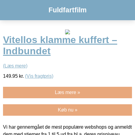
Fuldfartfilm
Vitellos klamme kuffert –
Indbundet
(Læs mere)
149.95
kr.
(Vis fragtpris)
Læs mere »
Køb nu »
Vi har gennemgået de mest populære webshops og anmeldt
dem med stjerner fra 1 til 5 ud fra bl.a. deres prisniveau,