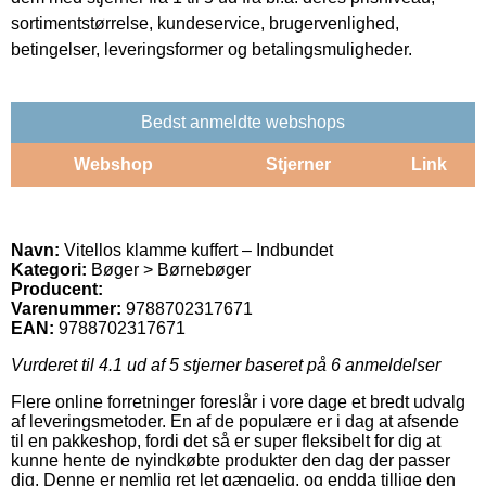
sortimentstørrelse, kundeservice, brugervenlighed,
betingelser, leveringsformer og betalingsmuligheder.
Bedst anmeldte webshops
Webshop
Stjerner
Link
Navn:
Vitellos klamme kuffert – Indbundet
Kategori:
Bøger > Børnebøger
Producent:
Varenummer:
9788702317671
EAN:
9788702317671
Vurderet til
4.1
ud af 5 stjerner baseret på
6
anmeldelser
Flere online forretninger foreslår i vore dage et bredt udvalg
af leveringsmetoder. En af de populære er i dag at afsende
til en pakkeshop, fordi det så er super fleksibelt for dig at
kunne hente de nyindkøbte produkter den dag der passer
dig. Denne er nemlig ret let gængelig, og endda tillige den