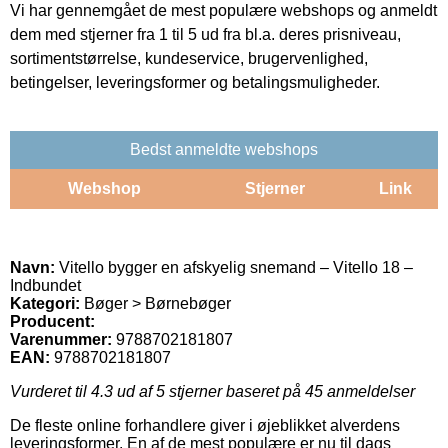
Vi har gennemgået de mest populære webshops og anmeldt
dem med stjerner fra 1 til 5 ud fra bl.a. deres prisniveau,
sortimentstørrelse, kundeservice, brugervenlighed,
betingelser, leveringsformer og betalingsmuligheder.
Bedst anmeldte webshops
Webshop
Stjerner
Link
Navn:
Vitello bygger en afskyelig snemand – Vitello 18 –
Indbundet
Kategori:
Bøger > Børnebøger
Producent:
Varenummer:
9788702181807
EAN:
9788702181807
Vurderet til
4.3
ud af 5 stjerner baseret på
45
anmeldelser
De fleste online forhandlere giver i øjeblikket alverdens
leveringsformer. En af de mest populære er nu til dags