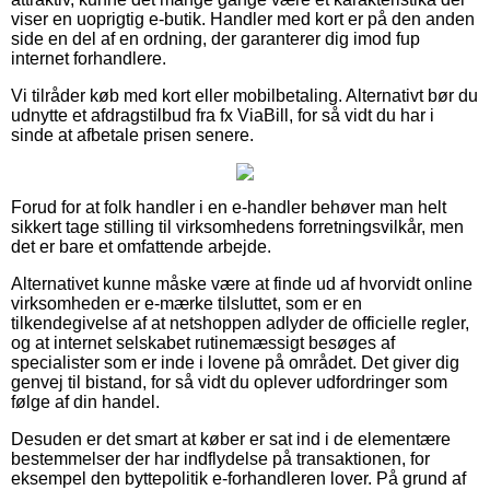
viser en uoprigtig e-butik. Handler med kort er på den anden
side en del af en ordning, der garanterer dig imod fup
internet forhandlere.
Vi tilråder køb med kort eller mobilbetaling. Alternativt bør du
udnytte et afdragstilbud fra fx ViaBill, for så vidt du har i
sinde at afbetale prisen senere.
Forud for at folk handler i en e-handler behøver man helt
sikkert tage stilling til virksomhedens forretningsvilkår, men
det er bare et omfattende arbejde.
Alternativet kunne måske være at finde ud af hvorvidt online
virksomheden er e-mærke tilsluttet, som er en
tilkendegivelse af at netshoppen adlyder de officielle regler,
og at internet selskabet rutinemæssigt besøges af
specialister som er inde i lovene på området. Det giver dig
genvej til bistand, for så vidt du oplever udfordringer som
følge af din handel.
Desuden er det smart at køber er sat ind i de elementære
bestemmelser der har indflydelse på transaktionen, for
eksempel den byttepolitik e-forhandleren lover. På grund af