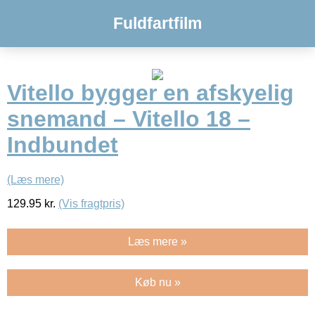
Fuldfartfilm
Vitello bygger en afskyelig
snemand – Vitello 18 –
Indbundet
(Læs mere)
129.95
kr.
(Vis fragtpris)
Læs mere »
Køb nu »