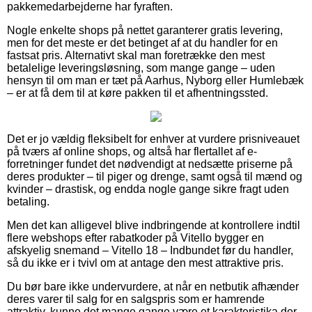
pakkemedarbejderne har fyraften.
Nogle enkelte shops på nettet garanterer gratis levering,
men for det meste er det betinget af at du handler for en
fastsat pris. Alternativt skal man foretrække den mest
betalelige leveringsløsning, som mange gange – uden
hensyn til om man er tæt på Aarhus, Nyborg eller Humlebæk
– er at få dem til at køre pakken til et afhentningssted.
Det er jo vældig fleksibelt for enhver at vurdere prisniveauet
på tværs af online shops, og altså har flertallet af e-
forretninger fundet det nødvendigt at nedsætte priserne på
deres produkter – til piger og drenge, samt også til mænd og
kvinder – drastisk, og endda nogle gange sikre fragt uden
betaling.
Men det kan alligevel blive indbringende at kontrollere indtil
flere webshops efter rabatkoder på Vitello bygger en
afskyelig snemand – Vitello 18 – Indbundet før du handler,
så du ikke er i tvivl om at antage den mest attraktive pris.
Du bør bare ikke undervurdere, at når en netbutik afhænder
deres varer til salg for en salgspris som er hamrende
attraktiv, kunne det mange gange være et karakteristika der