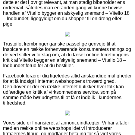
dette er det i øvrigt relevant, at man stadig bibeholder ens
ordremail, således man en anden gang vil kunne bevise
handlen af Vitello bygger en afskyelig snemand – Vitello 18
– Indbundet, ligegyldigt om du shopper til en dreng eller
pige.
Trustpilot frembringer ganske passelige genveje til at
inspicere en række forhenværende konsumenters ratings og
derved stiller vi forslag om, at du læser online forretningens
kritik af Vitello bygger en afskyelig snemand – Vitello 18 –
Indbundet forud for at du bestiller.
Facebook forærer dig ligeledes altid anstændige muligheder
for at få indsigt i internet webshoppens troværdighed.
Derudover er der en række internet butikker hvor folk kan
udfærdige en kritik af virksomhedens service, som på
samme måde bør udnyttes til at få et indblik i kundernes
tilfredshed.
Vores side er finansieret af annonceindtægter. Vi har aftaler
med en række online webshops idet vi introducerer
firmaernes tilbud, og modtager betaling for så vidt vores