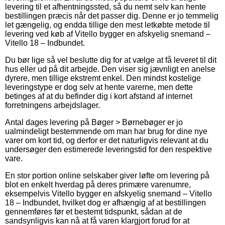
levering til et afhentningssted, så du nemt selv kan hente
bestillingen præcis når det passer dig. Denne er jo temmelig
let gængelig, og endda tillige den mest letkøbte metode til
levering ved køb af Vitello bygger en afskyelig snemand –
Vitello 18 – Indbundet.
Du bør lige så vel beslutte dig for at vælge at få leveret til dit
hus eller ud på dit arbejde. Den viser sig jævnligt en anelse
dyrere, men tillige ekstremt enkel. Den mindst kostelige
leveringstype er dog selv at hente varerne, men dette
betinges af at du befinder dig i kort afstand af internet
forretningens arbejdslager.
Antal dages levering på Bøger > Børnebøger er jo
ualmindeligt bestemmende om man har brug for dine nye
varer om kort tid, og derfor er det naturligvis relevant at du
undersøger den estimerede leveringstid for den respektive
vare.
En stor portion online selskaber giver løfte om levering på
blot en enkelt hverdag på deres primære varenumre,
eksempelvis Vitello bygger en afskyelig snemand – Vitello
18 – Indbundet, hvilket dog er afhængig af at bestillingen
gennemføres før et bestemt tidspunkt, sådan at de
sandsynligvis kan nå at få varen klargjort forud for at