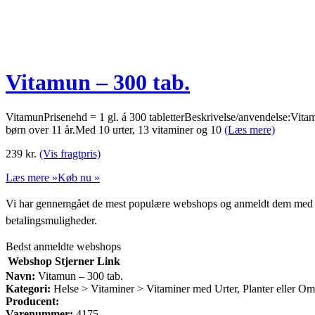
Vitamun – 300 tab.
VitamunPrisenehd = 1 gl. á 300 tabletterBeskrivelse/anvendelse:Vitamu
børn over 11 år.Med 10 urter, 13 vitaminer og 10
(Læs mere)
239
kr.
(Vis fragtpris)
Læs mere »
Køb nu »
Vi har gennemgået de mest populære webshops og anmeldt dem med stjern
betalingsmuligheder.
Bedst anmeldte webshops
Webshop
Stjerner
Link
Navn:
Vitamun – 300 tab.
Kategori:
Helse > Vitaminer > Vitaminer med Urter, Planter eller O
Producent:
Varenummer:
4175