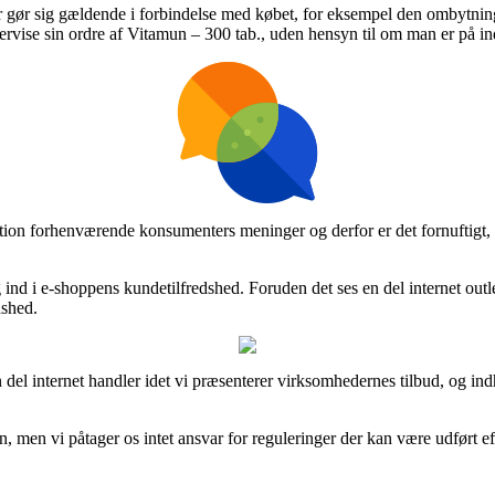
er gør sig gældende i forbindelse med købet, for eksempel den ombytnings
rvise sin ordre af Vitamun – 300 tab., uden hensyn til om man er på in
portion forhenværende konsumenters meninger og derfor er det fornuftigt
 ind i e-shoppens kundetilfredshed. Foruden det ses en del internet outl
dshed.
el internet handler idet vi præsenterer virksomhedernes tilbud, og in
n, men vi påtager os intet ansvar for reguleringer der kan være udført ef