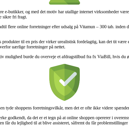
lere e-butikker, og med det motiv har utallige internet virksomheder være
ikre fri fragt.
il flere online forretninger efter udsalg på Vitamun – 300 tab. inden du
 produkter til en pris der virker urealistisk fordelagtig, kan det tit væ
erfor uærlige forretninger på nettet.
nativ mulighed burde du overveje et afdragstilbud fra fx ViaBill, hvis du
en tyde shoppens forretningsvilkår, men det er ofte ikke videre spænde
ærke godkendt, da det er et tegn på at online shoppen opererer i overens
 får du lejlighed til at blive assisteret, såfremt du får problemstillinger