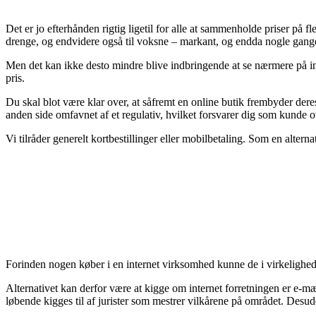
Det er jo efterhånden rigtig ligetil for alle at sammenholde priser på f
drenge, og endvidere også til voksne – markant, og endda nogle gange s
Men det kan ikke desto mindre blive indbringende at se nærmere på indt
pris.
Du skal blot være klar over, at såfremt en online butik frembyder deres
anden side omfavnet af et regulativ, hvilket forsvarer dig som kunde ov
Vi tilråder generelt kortbestillinger eller mobilbetaling. Som en alter
Forinden nogen køber i en internet virksomhed kunne de i virkelighed
Alternativet kan derfor være at kigge om internet forretningen er e-m
løbende kigges til af jurister som mestrer vilkårene på området. Desuden