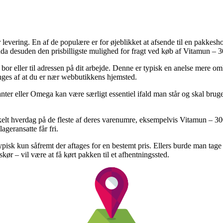
levering. En af de populære er for øjeblikket at afsende til en pakkeshop, 
dda desuden den prisbilligste mulighed for fragt ved køb af Vitamun – 3
bor eller til adressen på dit arbejde. Denne er typisk en anelse mere o
inges af at du er nær webbutikkens hjemsted.
ter eller Omega kan være særligt essentiel ifald man står og skal bruge
lt hverdag på de fleste af deres varenumre, eksempelvis Vitamun – 300 t
ageransatte får fri.
isk kun såfremt der aftages for en bestemt pris. Ellers burde man tage d
ør – vil være at få kørt pakken til et afhentningssted.