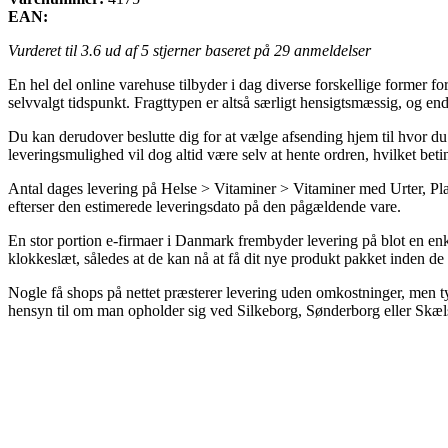
EAN:
Vurderet til
3.6
ud af 5 stjerner baseret på
29
anmeldelser
En hel del online varehuse tilbyder i dag diverse forskellige former for 
selvvalgt tidspunkt. Fragttypen er altså særligt hensigtsmæssig, og en
Du kan derudover beslutte dig for at vælge afsending hjem til hvor du 
leveringsmulighed vil dog altid være selv at hente ordren, hvilket bet
Antal dages levering på Helse > Vitaminer > Vitaminer med Urter, Plan
efterser den estimerede leveringsdato på den pågældende vare.
En stor portion e-firmaer i Danmark frembyder levering på blot en enke
klokkeslæt, således at de kan nå at få dit nye produkt pakket inden de l
Nogle få shops på nettet præsterer levering uden omkostninger, men typ
hensyn til om man opholder sig ved Silkeborg, Sønderborg eller Skælsk