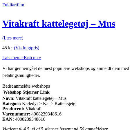
Fuldfartfilm
Vitakraft kattelegetøj – Mus
(Læs mere)
45
kr.
(Vis fragtpris)
Læs mere »
Køb nu »
Vi har gennemgået de mest populære webshops og anmeldt dem med stjern
betalingsmuligheder.
Bedst anmeldte webshops
Webshop
Stjerner
Link
Navn:
Vitakraft kattelegetøj – Mus
Kategori:
Kæledyr > Kat > Kattelegetøj
Producent:
Vitakraft
Varenummer:
4008239348616
EAN:
4008239348616
Vurderet til
4.5
ud af 5 stjerner baseret på
50
anmeldelser