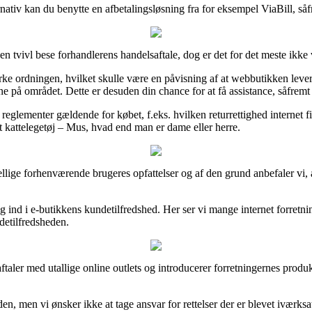
rnativ kan du benytte en afbetalingsløsning fra for eksempel ViaBill, s
n tvivl bese forhandlerens handelsaftale, dog er det for det meste ikk
 ordningen, hvilket skulle være en påvisning af at webbutikken lever op
på området. Dette er desuden din chance for at få assistance, såfrem
reglementer gældende for købet, f.eks. hvilken returrettighed internet fi
ft kattelegetøj – Mus, hvad end man er dame eller herre.
skellige forhenværende brugeres opfattelser og af den grund anbefaler vi, 
ig ind i e-butikkens kundetilfredshed. Her ser vi mange internet forre
ndetilfredsheden.
taler med utallige online outlets og introducerer forretningernes produ
, men vi ønsker ikke at tage ansvar for rettelser der er blevet iværksat 