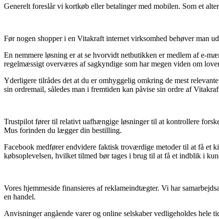
Generelt foreslår vi kortkøb eller betalinger med mobilen. Som et alte
Før nogen shopper i en Vitakraft internet virksomhed behøver man ude
En nemmere løsning er at se hvorvidt netbutikken er medlem af e-mærke
regelmæssigt overværes af sagkyndige som har megen viden om lovene 
Yderligere tilrådes det at du er omhyggelig omkring de mest relevante 
sin ordremail, således man i fremtiden kan påvise sin ordre af Vitakra
Trustpilot fører til relativt uafhængige løsninger til at kontrollere for
Mus forinden du lægger din bestilling.
Facebook medfører endvidere faktisk troværdige metoder til at få et k
købsoplevelsen, hvilket tilmed bør tages i brug til at få et indblik i ku
Vores hjemmeside finansieres af reklameindtægter. Vi har samarbejdsaf
en handel.
Anvisninger angående varer og online selskaber vedligeholdes hele tiden