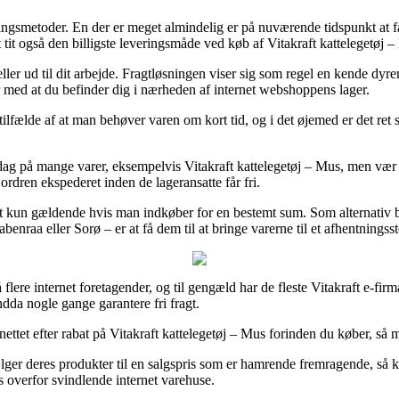
ingsmetoder. En der er meget almindelig er på nuværende tidspunkt at få
mt tit også den billigste leveringsmåde ved køb af Vitakraft kattelegetøj 
ler ud til dit arbejde. Fragtløsningen viser sig som regel en kende dyrer
r med at du befinder dig i nærheden af internet webshoppens lager.
 tilfælde af at man behøver varen om kort tid, og i det øjemed er det re
 på mange varer, eksempelvis Vitakraft kattelegetøj – Mus, men vær på
ordren ekspederet inden de lageransatte får fri.
et kun gældende hvis man indkøber for en bestemt sum. Som alternativ b
nraa eller Sorø – er at få dem til at bringe varerne til et afhentningsst
 flere internet foretagender, og til gengæld har de fleste Vitakraft e-fir
endda nogle gange garantere fri fragt.
ettet efter rabat på Vitakraft kattelegetøj – Mus forinden du køber, så m
r deres produkter til en salgspris som er hamrende fremragende, så ka
s overfor svindlende internet varehuse.