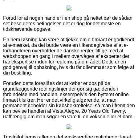
Forud for at nogen handler i en shop på nettet bør de sådan
set bese deres betingelser, det er dog for det meste en
tidskrævende opgave.
En nem løsning kan være at tjekke om e-firmaet er godkendt
af e-mærket, da det burde være en tilkendegivelse af at e-
forhandleren overholder de danske regler, tillige med at
webshoppen en gang i mellem overvåges af eksperter der
har ekspertise inden for reglerne på området. Dette er en
god genvej til opbakning, hvis du får dilemmaer som følge af
din bestilling.
Foruden dette foreslåes det at køber er obs på de
grundlæggende retningslinjer der gør sig gældende i
forbindelse med handlen, eksempelvis den bytteret online
firmaet tilsikrer. Her er det virkelig afgørende, at man
permanent beholder sin købsbekræftelse, så man i fremtiden
kan bevise handlen af Vista Alegre, 20 Years Old Tawny,
uafhængig om man søger en vare til en voksen eller et barn.
Trustpilot fremskaffer en del ønskværdige muligheder for at