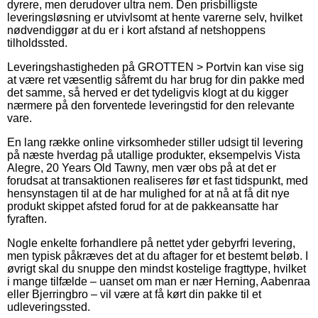
dyrere, men derudover ultra nem. Den prisbilligste
leveringsløsning er utvivlsomt at hente varerne selv, hvilket
nødvendiggør at du er i kort afstand af netshoppens
tilholdssted.
Leveringshastigheden på GROTTEN > Portvin kan vise sig
at være ret væsentlig såfremt du har brug for din pakke med
det samme, så herved er det tydeligvis klogt at du kigger
nærmere på den forventede leveringstid for den relevante
vare.
En lang række online virksomheder stiller udsigt til levering
på næste hverdag på utallige produkter, eksempelvis Vista
Alegre, 20 Years Old Tawny, men vær obs på at det er
forudsat at transaktionen realiseres før et fast tidspunkt, med
hensynstagen til at de har mulighed for at nå at få dit nye
produkt skippet afsted forud for at de pakkeansatte har
fyraften.
Nogle enkelte forhandlere på nettet yder gebyrfri levering,
men typisk påkræves det at du aftager for et bestemt beløb. I
øvrigt skal du snuppe den mindst kostelige fragttype, hvilket
i mange tilfælde – uanset om man er nær Herning, Aabenraa
eller Bjerringbro – vil være at få kørt din pakke til et
udleveringssted.