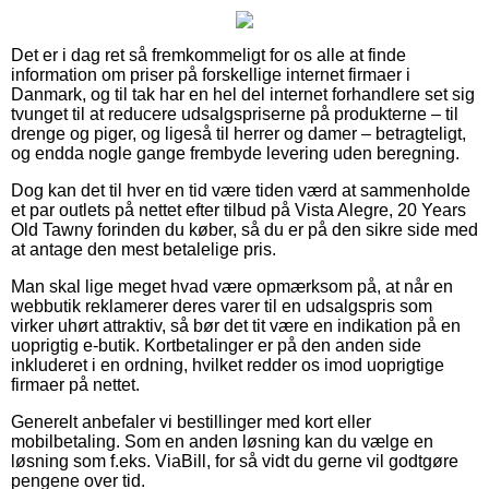
Det er i dag ret så fremkommeligt for os alle at finde
information om priser på forskellige internet firmaer i
Danmark, og til tak har en hel del internet forhandlere set sig
tvunget til at reducere udsalgspriserne på produkterne – til
drenge og piger, og ligeså til herrer og damer – betragteligt,
og endda nogle gange frembyde levering uden beregning.
Dog kan det til hver en tid være tiden værd at sammenholde
et par outlets på nettet efter tilbud på Vista Alegre, 20 Years
Old Tawny forinden du køber, så du er på den sikre side med
at antage den mest betalelige pris.
Man skal lige meget hvad være opmærksom på, at når en
webbutik reklamerer deres varer til en udsalgspris som
virker uhørt attraktiv, så bør det tit være en indikation på en
uoprigtig e-butik. Kortbetalinger er på den anden side
inkluderet i en ordning, hvilket redder os imod uoprigtige
firmaer på nettet.
Generelt anbefaler vi bestillinger med kort eller
mobilbetaling. Som en anden løsning kan du vælge en
løsning som f.eks. ViaBill, for så vidt du gerne vil godtgøre
pengene over tid.