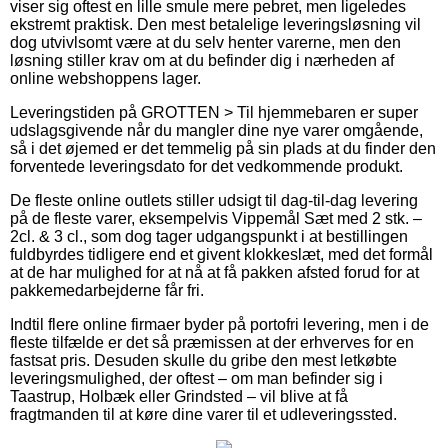
viser sig oftest en lille smule mere pebret, men ligeledes
ekstremt praktisk. Den mest betalelige leveringsløsning vil
dog utvivlsomt være at du selv henter varerne, men den
løsning stiller krav om at du befinder dig i nærheden af
online webshoppens lager.
Leveringstiden på GROTTEN > Til hjemmebaren er super
udslagsgivende når du mangler dine nye varer omgående,
så i det øjemed er det temmelig på sin plads at du finder den
forventede leveringsdato for det vedkommende produkt.
De fleste online outlets stiller udsigt til dag-til-dag levering
på de fleste varer, eksempelvis Vippemål Sæt med 2 stk. –
2cl. & 3 cl., som dog tager udgangspunkt i at bestillingen
fuldbyrdes tidligere end et givent klokkeslæt, med det formål
at de har mulighed for at nå at få pakken afsted forud for at
pakkemedarbejderne får fri.
Indtil flere online firmaer byder på portofri levering, men i de
fleste tilfælde er det så præmissen at der erhverves for en
fastsat pris. Desuden skulle du gribe den mest letkøbte
leveringsmulighed, der oftest – om man befinder sig i
Taastrup, Holbæk eller Grindsted – vil blive at få
fragtmanden til at køre dine varer til et udleveringssted.