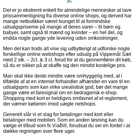
Det er jo ekstremt enkelt for almindelige mennesker at lave
prissammenligning fra diverse online shops, og derved har
mange netbutikker været tvunget til at formindske
udsalgspriserne på mange af deres varer – til børn og
babyer, samt også til mænd og kvinder – en hel del, og
endda nogle gange yde levering uden omkostninger.
Men det kan trods alt vise sig udbytterigt at udforske nogle
forskellige online webshops efter udsalg på Vippemål Sæt
med 2 stk. – 2cl. & 3 cl. forud for at du gennemfører dit køb,
så du er sikker på at skaffe sig den mindst kostelige pris.
Man skal ikke desto mindre være omhyggelig med, at i
tilfælde af at en internet forhandler afhænder en vare til en
udsalgspris som kan virke urealistisk god, bør det mange
gange være et faresignal om en bedragerisk e-shop.
Shopping med kort er heldigvis omfavnet af et reglement,
der værner køberen imod uægte netshops.
Generelt slår vi et slag for betalinger med kort eller
betalinger med mobilen. Som en anden løsning kan du
vælge et tilbud som fx ViaBill, forudsat du ser en fordel i at
dække regningen over flere uger.