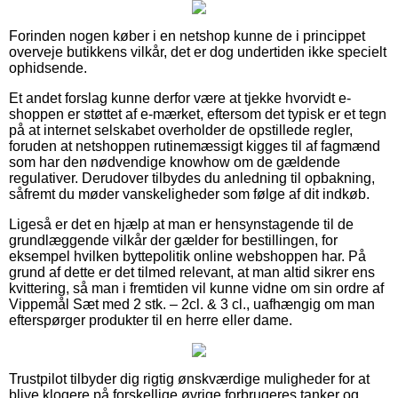
Forinden nogen køber i en netshop kunne de i princippet
overveje butikkens vilkår, det er dog undertiden ikke specielt
ophidsende.
Et andet forslag kunne derfor være at tjekke hvorvidt e-
shoppen er støttet af e-mærket, eftersom det typisk er et tegn
på at internet selskabet overholder de opstillede regler,
foruden at netshoppen rutinemæssigt kigges til af fagmænd
som har den nødvendige knowhow om de gældende
regulativer. Derudover tilbydes du anledning til opbakning,
såfremt du møder vanskeligheder som følge af dit indkøb.
Ligeså er det en hjælp at man er hensynstagende til de
grundlæggende vilkår der gælder for bestillingen, for
eksempel hvilken byttepolitik online webshoppen har. På
grund af dette er det tilmed relevant, at man altid sikrer ens
kvittering, så man i fremtiden vil kunne vidne om sin ordre af
Vippemål Sæt med 2 stk. – 2cl. & 3 cl., uafhængig om man
efterspørger produkter til en herre eller dame.
Trustpilot tilbyder dig rigtig ønskværdige muligheder for at
blive klogere på forskellige øvrige forbrugeres tanker og