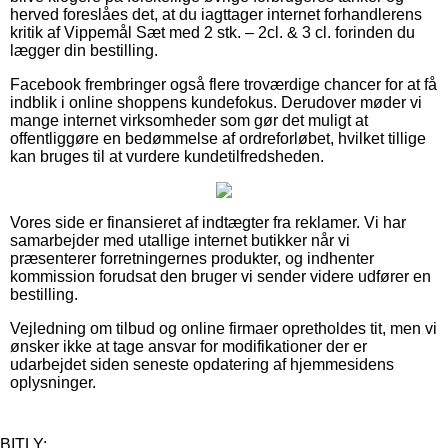
herved foreslåes det, at du iagttager internet forhandlerens
kritik af Vippemål Sæt med 2 stk. – 2cl. & 3 cl. forinden du
lægger din bestilling.
Facebook frembringer også flere troværdige chancer for at få
indblik i online shoppens kundefokus. Derudover møder vi
mange internet virksomheder som gør det muligt at
offentliggøre en bedømmelse af ordreforløbet, hvilket tillige
kan bruges til at vurdere kundetilfredsheden.
Vores side er finansieret af indtægter fra reklamer. Vi har
samarbejder med utallige internet butikker når vi
præsenterer forretningernes produkter, og indhenter
kommission forudsat den bruger vi sender videre udfører en
bestilling.
Vejledning om tilbud og online firmaer opretholdes tit, men vi
ønsker ikke at tage ansvar for modifikationer der er
udarbejdet siden seneste opdatering af hjemmesidens
oplysninger.
BITLY: