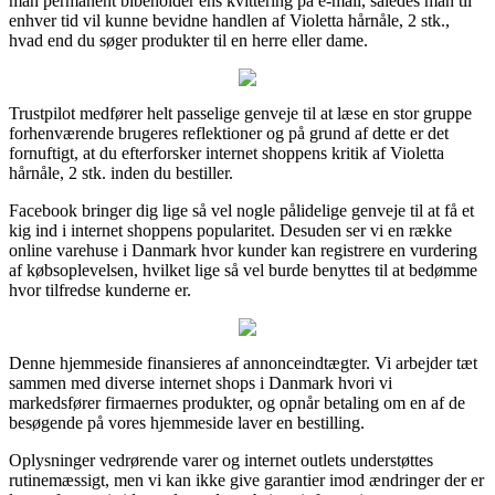
man permanent bibeholder ens kvittering på e-mail, således man til
enhver tid vil kunne bevidne handlen af Violetta hårnåle, 2 stk.,
hvad end du søger produkter til en herre eller dame.
Trustpilot medfører helt passelige genveje til at læse en stor gruppe
forhenværende brugeres reflektioner og på grund af dette er det
fornuftigt, at du efterforsker internet shoppens kritik af Violetta
hårnåle, 2 stk. inden du bestiller.
Facebook bringer dig lige så vel nogle pålidelige genveje til at få et
kig ind i internet shoppens popularitet. Desuden ser vi en række
online varehuse i Danmark hvor kunder kan registrere en vurdering
af købsoplevelsen, hvilket lige så vel burde benyttes til at bedømme
hvor tilfredse kunderne er.
Denne hjemmeside finansieres af annonceindtægter. Vi arbejder tæt
sammen med diverse internet shops i Danmark hvori vi
markedsfører firmaernes produkter, og opnår betaling om en af de
besøgende på vores hjemmeside laver en bestilling.
Oplysninger vedrørende varer og internet outlets understøttes
rutinemæssigt, men vi kan ikke give garantier imod ændringer der er