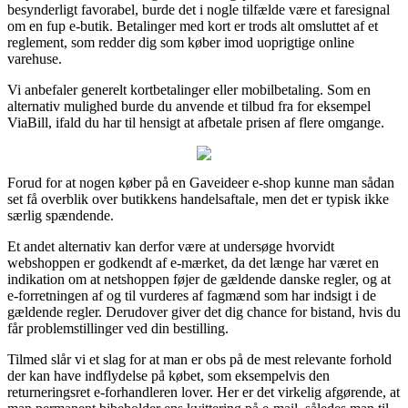
besynderligt favorabel, burde det i nogle tilfælde være et faresignal
om en fup e-butik. Betalinger med kort er trods alt omsluttet af et
reglement, som redder dig som køber imod uoprigtige online
varehuse.
Vi anbefaler generelt kortbetalinger eller mobilbetaling. Som en
alternativ mulighed burde du anvende et tilbud fra for eksempel
ViaBill, ifald du har til hensigt at afbetale prisen af flere omgange.
Forud for at nogen køber på en Gaveideer e-shop kunne man sådan
set få overblik over butikkens handelsaftale, men det er typisk ikke
særlig spændende.
Et andet alternativ kan derfor være at undersøge hvorvidt
webshoppen er godkendt af e-mærket, da det længe har været en
indikation om at netshoppen føjer de gældende danske regler, og at
e-forretningen af og til vurderes af fagmænd som har indsigt i de
gældende regler. Derudover giver det dig chance for bistand, hvis du
får problemstillinger ved din bestilling.
Tilmed slår vi et slag for at man er obs på de mest relevante forhold
der kan have indflydelse på købet, som eksempelvis den
returneringsret e-forhandleren lover. Her er det virkelig afgørende, at