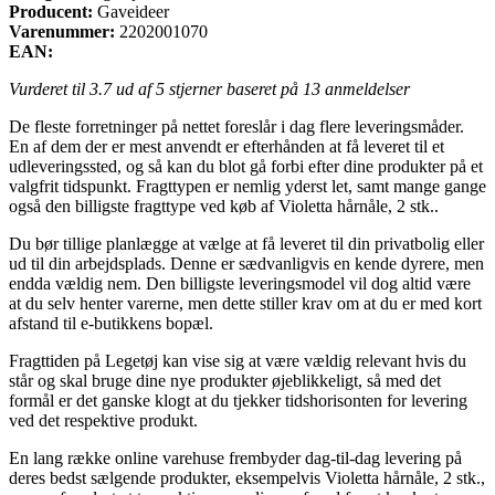
Producent:
Gaveideer
Varenummer:
2202001070
EAN:
Vurderet til
3.7
ud af 5 stjerner baseret på
13
anmeldelser
De fleste forretninger på nettet foreslår i dag flere leveringsmåder.
En af dem der er mest anvendt er efterhånden at få leveret til et
udleveringssted, og så kan du blot gå forbi efter dine produkter på et
valgfrit tidspunkt. Fragttypen er nemlig yderst let, samt mange gange
også den billigste fragttype ved køb af Violetta hårnåle, 2 stk..
Du bør tillige planlægge at vælge at få leveret til din privatbolig eller
ud til din arbejdsplads. Denne er sædvanligvis en kende dyrere, men
endda vældig nem. Den billigste leveringsmodel vil dog altid være
at du selv henter varerne, men dette stiller krav om at du er med kort
afstand til e-butikkens bopæl.
Fragttiden på Legetøj kan vise sig at være vældig relevant hvis du
står og skal bruge dine nye produkter øjeblikkeligt, så med det
formål er det ganske klogt at du tjekker tidshorisonten for levering
ved det respektive produkt.
En lang række online varehuse frembyder dag-til-dag levering på
deres bedst sælgende produkter, eksempelvis Violetta hårnåle, 2 stk.,