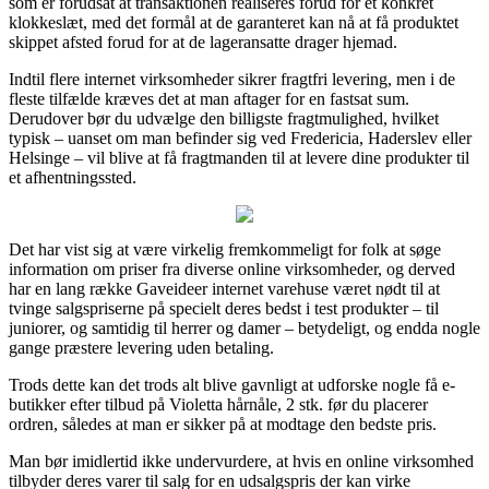
som er forudsat at transaktionen realiseres forud for et konkret
klokkeslæt, med det formål at de garanteret kan nå at få produktet
skippet afsted forud for at de lageransatte drager hjemad.
Indtil flere internet virksomheder sikrer fragtfri levering, men i de
fleste tilfælde kræves det at man aftager for en fastsat sum.
Derudover bør du udvælge den billigste fragtmulighed, hvilket
typisk – uanset om man befinder sig ved Fredericia, Haderslev eller
Helsinge – vil blive at få fragtmanden til at levere dine produkter til
et afhentningssted.
Det har vist sig at være virkelig fremkommeligt for folk at søge
information om priser fra diverse online virksomheder, og derved
har en lang række Gaveideer internet varehuse været nødt til at
tvinge salgspriserne på specielt deres bedst i test produkter – til
juniorer, og samtidig til herrer og damer – betydeligt, og endda nogle
gange præstere levering uden betaling.
Trods dette kan det trods alt blive gavnligt at udforske nogle få e-
butikker efter tilbud på Violetta hårnåle, 2 stk. før du placerer
ordren, således at man er sikker på at modtage den bedste pris.
Man bør imidlertid ikke undervurdere, at hvis en online virksomhed
tilbyder deres varer til salg for en udsalgspris der kan virke