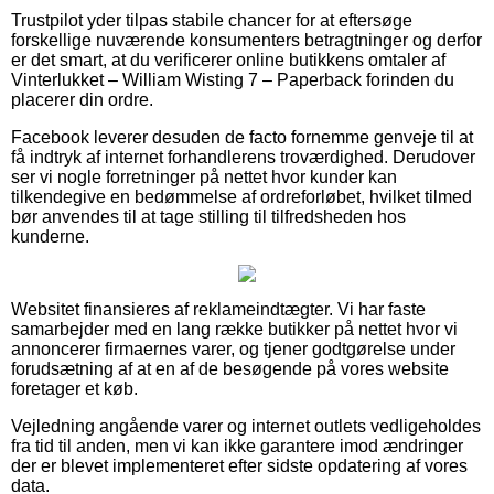
Trustpilot yder tilpas stabile chancer for at eftersøge
forskellige nuværende konsumenters betragtninger og derfor
er det smart, at du verificerer online butikkens omtaler af
Vinterlukket – William Wisting 7 – Paperback forinden du
placerer din ordre.
Facebook leverer desuden de facto fornemme genveje til at
få indtryk af internet forhandlerens troværdighed. Derudover
ser vi nogle forretninger på nettet hvor kunder kan
tilkendegive en bedømmelse af ordreforløbet, hvilket tilmed
bør anvendes til at tage stilling til tilfredsheden hos
kunderne.
Websitet finansieres af reklameindtægter. Vi har faste
samarbejder med en lang række butikker på nettet hvor vi
annoncerer firmaernes varer, og tjener godtgørelse under
forudsætning af at en af de besøgende på vores website
foretager et køb.
Vejledning angående varer og internet outlets vedligeholdes
fra tid til anden, men vi kan ikke garantere imod ændringer
der er blevet implementeret efter sidste opdatering af vores
data.