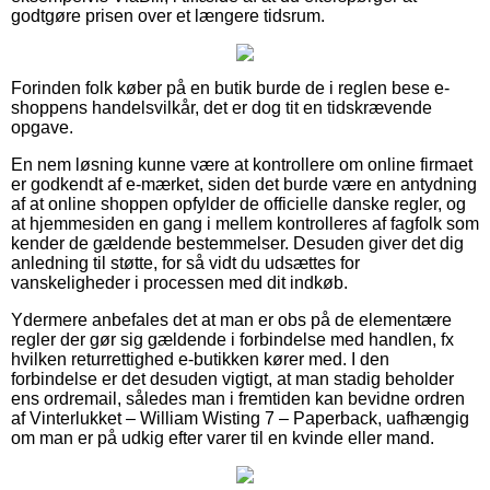
godtgøre prisen over et længere tidsrum.
Forinden folk køber på en butik burde de i reglen bese e-
shoppens handelsvilkår, det er dog tit en tidskrævende
opgave.
En nem løsning kunne være at kontrollere om online firmaet
er godkendt af e-mærket, siden det burde være en antydning
af at online shoppen opfylder de officielle danske regler, og
at hjemmesiden en gang i mellem kontrolleres af fagfolk som
kender de gældende bestemmelser. Desuden giver det dig
anledning til støtte, for så vidt du udsættes for
vanskeligheder i processen med dit indkøb.
Ydermere anbefales det at man er obs på de elementære
regler der gør sig gældende i forbindelse med handlen, fx
hvilken returrettighed e-butikken kører med. I den
forbindelse er det desuden vigtigt, at man stadig beholder
ens ordremail, således man i fremtiden kan bevidne ordren
af Vinterlukket – William Wisting 7 – Paperback, uafhængig
om man er på udkig efter varer til en kvinde eller mand.