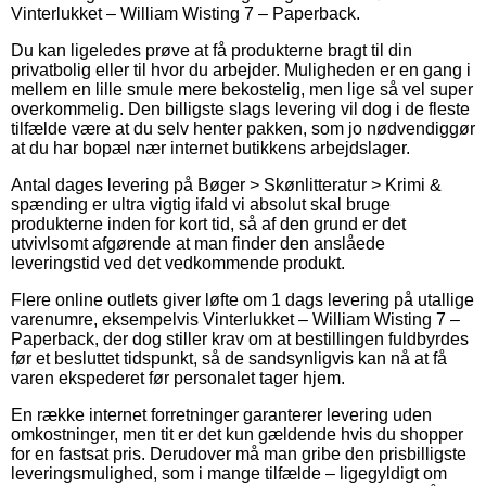
Vinterlukket – William Wisting 7 – Paperback.
Du kan ligeledes prøve at få produkterne bragt til din
privatbolig eller til hvor du arbejder. Muligheden er en gang i
mellem en lille smule mere bekostelig, men lige så vel super
overkommelig. Den billigste slags levering vil dog i de fleste
tilfælde være at du selv henter pakken, som jo nødvendiggør
at du har bopæl nær internet butikkens arbejdslager.
Antal dages levering på Bøger > Skønlitteratur > Krimi &
spænding er ultra vigtig ifald vi absolut skal bruge
produkterne inden for kort tid, så af den grund er det
utvivlsomt afgørende at man finder den anslåede
leveringstid ved det vedkommende produkt.
Flere online outlets giver løfte om 1 dags levering på utallige
varenumre, eksempelvis Vinterlukket – William Wisting 7 –
Paperback, der dog stiller krav om at bestillingen fuldbyrdes
før et besluttet tidspunkt, så de sandsynligvis kan nå at få
varen ekspederet før personalet tager hjem.
En række internet forretninger garanterer levering uden
omkostninger, men tit er det kun gældende hvis du shopper
for en fastsat pris. Derudover må man gribe den prisbilligste
leveringsmulighed, som i mange tilfælde – ligegyldigt om