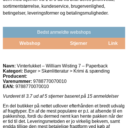
sortimentstørrelse, kundeservice, brugervenlighed,
betingelser, leveringsformer og betalingsmuligheder.
Bedst anmeldte webshops
Webshop
Stjerner
Link
Navn:
Vinterlukket – William Wisting 7 – Paperback
Kategori:
Bøger > Skønlitteratur > Krimi & spænding
Producent:
Varenummer:
9788770070010
EAN:
9788770070010
Vurderet til
3.7
ud af 5 stjerner baseret på
15
anmeldelser
En del butikker på nettet udlover efterhånden et bredt udvalg
af fragttyper. En af de mest populære er p.t. at afsende til en
pakkeshop, fordi du dermed nemt kan hente pakken når der
er tid til det. Leveringsmetoden er jo virkelig bekvem, samt
endda tillige den mest betalelige fragtform ved køb af