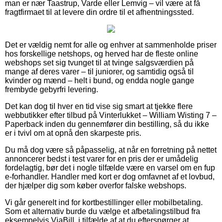
man er nær Taastrup, Varde eller Lemvig – vil være at få
fragtfirmaet til at levere din ordre til et afhentningssted.
Det er vældig nemt for alle og enhver at sammenholde priser
hos forskellige netshops, og herved har de fleste online
webshops set sig tvunget til at tvinge salgsværdien på
mange af deres varer – til juniorer, og samtidig også til
kvinder og mænd – helt i bund, og endda nogle gange
frembyde gebyrfri levering.
Det kan dog til hver en tid vise sig smart at tjekke flere
webbutikker efter tilbud på Vinterlukket – William Wisting 7 –
Paperback inden du gennemfører din bestilling, så du ikke
er i tvivl om at opnå den skarpeste pris.
Du må dog være så påpasselig, at når en forretning på nettet
annoncerer bedst i test varer for en pris der er umådelig
fordelagtig, bør det i nogle tilfælde være en varsel om en fup
e-forhandler. Handler med kort er dog omfavnet af et lovbud,
der hjælper dig som køber overfor falske webshops.
Vi går generelt ind for kortbestillinger eller mobilbetaling.
Som et alternativ burde du vælge et afbetalingstilbud fra
eksempelvis ViaBill, i tilfælde af at du efterspørger at