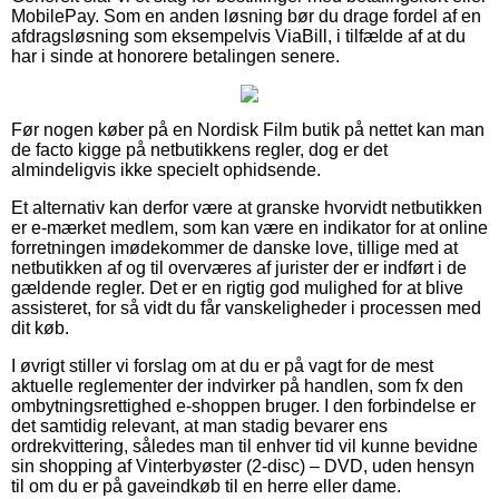
MobilePay. Som en anden løsning bør du drage fordel af en
afdragsløsning som eksempelvis ViaBill, i tilfælde af at du
har i sinde at honorere betalingen senere.
Før nogen køber på en Nordisk Film butik på nettet kan man
de facto kigge på netbutikkens regler, dog er det
almindeligvis ikke specielt ophidsende.
Et alternativ kan derfor være at granske hvorvidt netbutikken
er e-mærket medlem, som kan være en indikator for at online
forretningen imødekommer de danske love, tillige med at
netbutikken af og til overværes af jurister der er indført i de
gældende regler. Det er en rigtig god mulighed for at blive
assisteret, for så vidt du får vanskeligheder i processen med
dit køb.
I øvrigt stiller vi forslag om at du er på vagt for de mest
aktuelle reglementer der indvirker på handlen, som fx den
ombytningsrettighed e-shoppen bruger. I den forbindelse er
det samtidig relevant, at man stadig bevarer ens
ordrekvittering, således man til enhver tid vil kunne bevidne
sin shopping af Vinterbyøster (2-disc) – DVD, uden hensyn
til om du er på gaveindkøb til en herre eller dame.