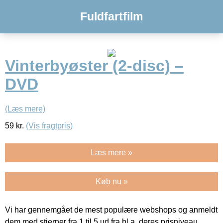
Fuldfartfilm
Vinterbyøster (2-disc) –
DVD
(Læs mere)
59
kr.
(Vis fragtpris)
Læs mere »
Køb nu »
Vi har gennemgået de mest populære webshops og anmeldt
dem med stjerner fra 1 til 5 ud fra bl.a. deres prisniveau,