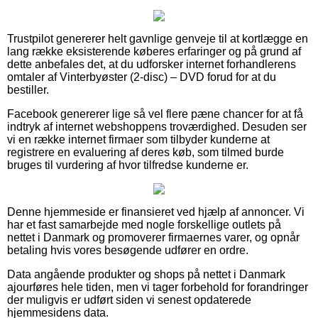
Trustpilot genererer helt gavnlige genveje til at kortlægge en
lang række eksisterende køberes erfaringer og på grund af
dette anbefales det, at du udforsker internet forhandlerens
omtaler af Vinterbyøster (2-disc) – DVD forud for at du
bestiller.
Facebook genererer lige så vel flere pæne chancer for at få
indtryk af internet webshoppens troværdighed. Desuden ser
vi en række internet firmaer som tilbyder kunderne at
registrere en evaluering af deres køb, som tilmed burde
bruges til vurdering af hvor tilfredse kunderne er.
Denne hjemmeside er finansieret ved hjælp af annoncer. Vi
har et fast samarbejde med nogle forskellige outlets på
nettet i Danmark og promoverer firmaernes varer, og opnår
betaling hvis vores besøgende udfører en ordre.
Data angående produkter og shops på nettet i Danmark
ajourføres hele tiden, men vi tager forbehold for forandringer
der muligvis er udført siden vi senest opdaterede
hjemmesidens data.