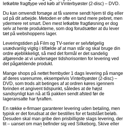
letkøbte fragttype ved køb af Vinterbyøster (2-disc) – DVD.
Du kan omvendt forsøge at få varerne sendt hjem til dig eller
ud på dit arbejde. Metoden er ofte en tand mere pebret, men
ydermere ret smart. Den mest letkøbte fragtløsning er dog
selv at hente produkterne, som dog forudsætter at du lever
tæt på webshoppens lager.
Leveringstiden på Film og TV-serier er selvfølgelig
usædvanlig vigtig i tilfælde af at man står og skal bruge din
ordre øjeblikkeligt, så med det formål er det sandelig
afgørende at vi undersøger tidshorisonten for levering ved
det pågældende produkt.
Mange shops på nettet frembyder 1 dags levering på mange
af deres varenumre, eksempelvis Vinterbyøster (2-disc) –
DVD, som trods alt betinges af at ordren køres igennem
forinden et angivent tidspunkt, således at de højst
sandsynligt kan nå at få pakken sendt afsted før de
lageransatte har fyraften.
En række e-firmaer garanterer levering uden betaling, men
typisk er det forudsat at der bestilles for et fastslået beløb.
Desuden skal man gribe den prisbilligste slags levering, der
tit – uanset om man befinder sig ved Silkeborg, Skive eller