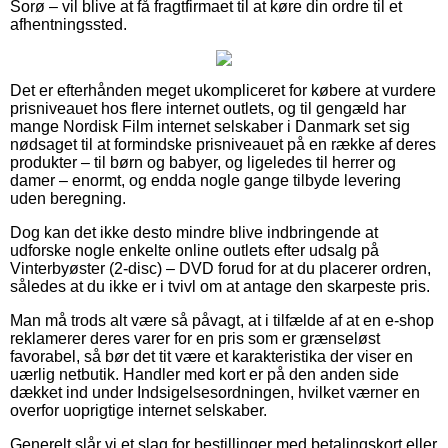
Sorø – vil blive at få fragtfirmaet til at køre din ordre til et
afhentningssted.
Det er efterhånden meget ukompliceret for købere at vurdere
prisniveauet hos flere internet outlets, og til gengæld har
mange Nordisk Film internet selskaber i Danmark set sig
nødsaget til at formindske prisniveauet på en række af deres
produkter – til børn og babyer, og ligeledes til herrer og
damer – enormt, og endda nogle gange tilbyde levering
uden beregning.
Dog kan det ikke desto mindre blive indbringende at
udforske nogle enkelte online outlets efter udsalg på
Vinterbyøster (2-disc) – DVD forud for at du placerer ordren,
således at du ikke er i tvivl om at antage den skarpeste pris.
Man må trods alt være så påvagt, at i tilfælde af at en e-shop
reklamerer deres varer for en pris som er grænseløst
favorabel, så bør det tit være et karakteristika der viser en
uærlig netbutik. Handler med kort er på den anden side
dækket ind under Indsigelsesordningen, hvilket værner en
overfor uoprigtige internet selskaber.
Generelt slår vi et slag for bestillinger med betalingskort eller