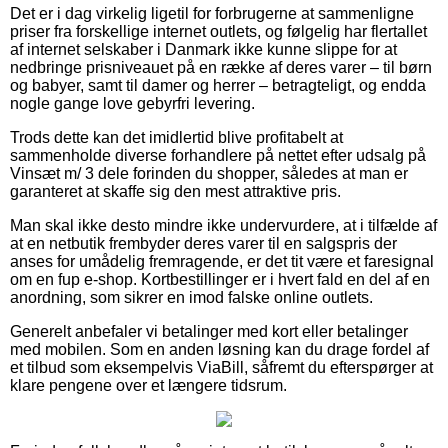
Det er i dag virkelig ligetil for forbrugerne at sammenligne
priser fra forskellige internet outlets, og følgelig har flertallet
af internet selskaber i Danmark ikke kunne slippe for at
nedbringe prisniveauet på en række af deres varer – til børn
og babyer, samt til damer og herrer – betragteligt, og endda
nogle gange love gebyrfri levering.
Trods dette kan det imidlertid blive profitabelt at
sammenholde diverse forhandlere på nettet efter udsalg på
Vinsæt m/ 3 dele forinden du shopper, således at man er
garanteret at skaffe sig den mest attraktive pris.
Man skal ikke desto mindre ikke undervurdere, at i tilfælde af
at en netbutik frembyder deres varer til en salgspris der
anses for umådelig fremragende, er det tit være et faresignal
om en fup e-shop. Kortbestillinger er i hvert fald en del af en
anordning, som sikrer en imod falske online outlets.
Generelt anbefaler vi betalinger med kort eller betalinger
med mobilen. Som en anden løsning kan du drage fordel af
et tilbud som eksempelvis ViaBill, såfremt du efterspørger at
klare pengene over et længere tidsrum.