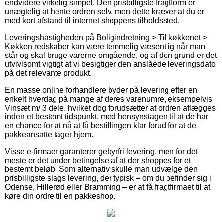
endvidere virkelig simpel. Den prisbilligste fragtform er
unægtelig at hente ordren selv, men dette kræver at du er
med kort afstand til internet shoppens tilholdssted.
Leveringshastigheden på Boligindretning > Til køkkenet >
Køkken redskaber kan være temmelig væsentlig når man
står og skal bruge varerne omgående, og af den grund er det
utvivlsomt vigtigt at vi besigtiger den anslåede leveringsdato
på det relevante produkt.
En masse online forhandlere byder på levering efter en
enkelt hverdag på mange af deres varenumre, eksempelvis
Vinsæt m/ 3 dele, hvilket dog forudsætter at ordren aflægges
inden et bestemt tidspunkt, med hensynstagen til at de har
en chance for at nå at få bestillingen klar forud for at de
pakkeansatte tager hjem.
Visse e-firmaer garanterer gebyrfri levering, men for det
meste er det under betingelse af at der shoppes for et
bestemt beløb. Som alternativ skulle man udvælge den
prisbilligste slags levering, der typisk – om du befinder sig i
Odense, Hillerød eller Bramming – er at få fragtfirmaet til at
køre din ordre til en pakkeshop.