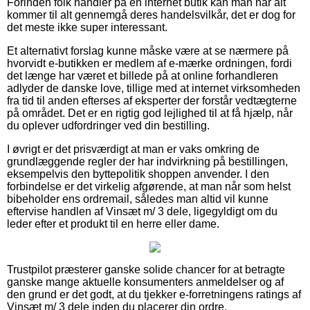
Forinden folk handler på en internet butik kan man når alt
kommer til alt gennemgå deres handelsvilkår, det er dog for
det meste ikke super interessant.
Et alternativt forslag kunne måske være at se nærmere på
hvorvidt e-butikken er medlem af e-mærke ordningen, fordi
det længe har været et billede på at online forhandleren
adlyder de danske love, tillige med at internet virksomheden
fra tid til anden efterses af eksperter der forstår vedtægterne
på området. Det er en rigtig god lejlighed til at få hjælp, når
du oplever udfordringer ved din bestilling.
I øvrigt er det prisværdigt at man er vaks omkring de
grundlæggende regler der har indvirkning på bestillingen,
eksempelvis den byttepolitik shoppen anvender. I den
forbindelse er det virkelig afgørende, at man når som helst
bibeholder ens ordremail, således man altid vil kunne
eftervise handlen af Vinsæt m/ 3 dele, ligegyldigt om du
leder efter et produkt til en herre eller dame.
Trustpilot præsterer ganske solide chancer for at betragte
ganske mange aktuelle konsumenters anmeldelser og af
den grund er det godt, at du tjekker e-forretningens ratings af
Vinsæt m/ 3 dele inden du placerer din ordre.