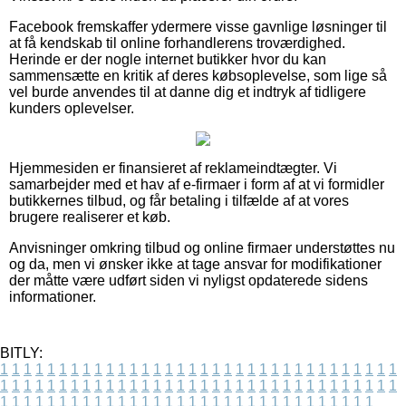
Facebook fremskaffer ydermere visse gavnlige løsninger til
at få kendskab til online forhandlerens troværdighed.
Herinde er der nogle internet butikker hvor du kan
sammensætte en kritik af deres købsoplevelse, som lige så
vel burde anvendes til at danne dig et indtryk af tidligere
kunders oplevelser.
Hjemmesiden er finansieret af reklameindtægter. Vi
samarbejder med et hav af e-firmaer i form af at vi formidler
butikkernes tilbud, og får betaling i tilfælde af at vores
brugere realiserer et køb.
Anvisninger omkring tilbud og online firmaer understøttes nu
og da, men vi ønsker ikke at tage ansvar for modifikationer
der måtte være udført siden vi nyligst opdaterede sidens
informationer.
BITLY:
1
1
1
1
1
1
1
1
1
1
1
1
1
1
1
1
1
1
1
1
1
1
1
1
1
1
1
1
1
1
1
1
1
1
1
1
1
1
1
1
1
1
1
1
1
1
1
1
1
1
1
1
1
1
1
1
1
1
1
1
1
1
1
1
1
1
1
1
1
1
1
1
1
1
1
1
1
1
1
1
1
1
1
1
1
1
1
1
1
1
1
1
1
1
1
1
1
1
1
1