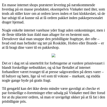
En masse internet shops præsterer levering på næstkommende
hverdag på en masse produkter, eksempelvis Vinkøler med ilter, som
trods alt stiller krav om at ordren laves inden et fast klokkeslæt, så de
har udsigt til at kunne nå at få ordren pakket inden pakkepersonalet
drager hjemad.
Nogle enkelte internet varehuse yder fragt uden omkostninger, men i
de fleste tilfælde kun ifald man aftager for en bestemt sum.
Derudover skal man snuppe den prisbilligste fragttype, der ofte –
hvad end man befinder sig tæt på Roskilde, Hobro eller Brande – er
at få bragt dine varer til en pakkeshop.
Det er i dag ret så smertefrit for forbrugerne at vurdere prisniveauet i
blandt forskellige netbutikker, og så har flertallet af internet
forhandlere været tvunget til at presse salgsværdien på deres varer –
til babyer og børn, lige så vel som til voksne – markant, og endda
nogle gange byde på gratis fragt.
Til gengæld kan det ikke desto mindre være gavnligt at checke et
par forskellige e-forretninger efter udsalg på Vinkøler med ilter forud
for at du placerer ordren, så man er usvigeligt sikker på at få fat i den
prisbilligste pris.