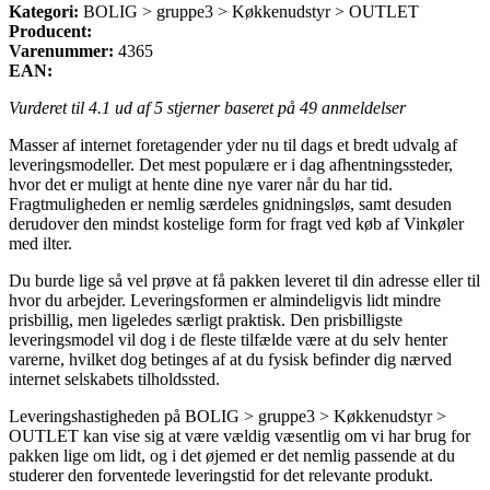
Kategori:
BOLIG > gruppe3 > Køkkenudstyr > OUTLET
Producent:
Varenummer:
4365
EAN:
Vurderet til
4.1
ud af 5 stjerner baseret på
49
anmeldelser
Masser af internet foretagender yder nu til dags et bredt udvalg af
leveringsmodeller. Det mest populære er i dag afhentningssteder,
hvor det er muligt at hente dine nye varer når du har tid.
Fragtmuligheden er nemlig særdeles gnidningsløs, samt desuden
derudover den mindst kostelige form for fragt ved køb af Vinkøler
med ilter.
Du burde lige så vel prøve at få pakken leveret til din adresse eller til
hvor du arbejder. Leveringsformen er almindeligvis lidt mindre
prisbillig, men ligeledes særligt praktisk. Den prisbilligste
leveringsmodel vil dog i de fleste tilfælde være at du selv henter
varerne, hvilket dog betinges af at du fysisk befinder dig nærved
internet selskabets tilholdssted.
Leveringshastigheden på BOLIG > gruppe3 > Køkkenudstyr >
OUTLET kan vise sig at være vældig væsentlig om vi har brug for
pakken lige om lidt, og i det øjemed er det nemlig passende at du
studerer den forventede leveringstid for det relevante produkt.