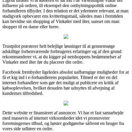
Ligeså tilråder vi at køberen er sat ind i de væsentligste vilkår der
influerer på ordren, til eksempel den ombytningspolitik online
forhandleren tilbyder. I den relation er det ydermere relevant, at man
stadigvæk opbevarer ens kvitteringsmail, således man i fremtiden
kan bevidne sin shopping af Vinkøler med ilter, uanset om man
shopper til en dame eller herre.
Trustpilot præsterer helt belejlige løsninger til at gennemsøge
adskillige forhenværende forbrugeres erfaringer og af den grund
rekommanderer vi, at du kigger på netshoppens bedømmelser af
Vinkøler med ilter før du placerer din ordre.
Facebook frembyder ligeledes absolut uafhængige muligheder for at
få et kig ind i e-forhandlerens popularitet. Tilmed er der en del
internet forhandlere som gør det muligt at publicere en kritik af
købsoplevelsen, hvilket desuden bør udnyttes til afvejning af
kundernes tilfredshed.
Dette website er finansieret af annoncer. Vi har et fast samarbejde
med massevis af internet virksomheder idet vi promoverer
forretningernes tilbud, og høster godtgørelse såfremt en bruger fra
vores side udfører en ordre.