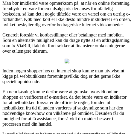
Man bør imidlertid være opmærksom på, at når en online forretning
frembyder en vare for en udsalgspris der anses for ufattelig
beskeden, så kan det i nogle tilfælde være en varsel om en uærlig e-
forhandler. Køb med kort er ikke desto mindre inkluderet i en orden,
hvilket beskytter dig overfor bedrageriske internet virksomheder.
Generelt foreslår vi kortbestillinger eller betalinger med mobilen.
Som en alternativ mulighed kan du drage nytte af en afdragsløsning
som fx ViaBill, ifald du foretrækker at finansiere omkostningerne
over et længere tidsrum.
Inden nogen shopper hos en internet shop kunne man utvivlsomt
kigge på webbutikkens forretningsvilkår, dog er det gerne ikke
specielt ophidsende.
En nem løsning kunne derfor være at granske hvorvidt online
shoppen er verificeret af e-mærket, da det burde være en indikator
for at netbutikken forsvarer de officielle regler, foruden at
netbutikken fra tid til anden vurderes af sagkyndige som har den
nødvendige knowhow om vilkårene på området. Desuden får du
mulighed for at få assistance, for så vidt du møder besvær i
processen med din handel.