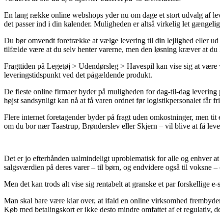
En lang række online webshops yder nu om dage et stort udvalg af leve
det passer ind i din kalender. Muligheden er altså virkelig let gængelig
Du bør omvendt foretrække at vælge levering til din lejlighed eller ud 
tilfælde være at du selv henter varerne, men den løsning kræver at du
Fragttiden på Legetøj > Udendørsleg > Havespil kan vise sig at være vi
leveringstidspunkt ved det pågældende produkt.
De fleste online firmaer byder på muligheden for dag-til-dag levering p
højst sandsynligt kan nå at få varen ordnet før logistikpersonalet får fri
Flere internet foretagender byder på fragt uden omkostninger, men tit
om du bor nær Taastrup, Brønderslev eller Skjern – vil blive at få leve
Det er jo efterhånden ualmindeligt uproblematisk for alle og enhver at 
salgsværdien på deres varer – til børn, og endvidere også til voksne
Men det kan trods alt vise sig rentabelt at granske et par forskellige e-
Man skal bare være klar over, at ifald en online virksomhed frembyder e
Køb med betalingskort er ikke desto mindre omfattet af et regulativ, d