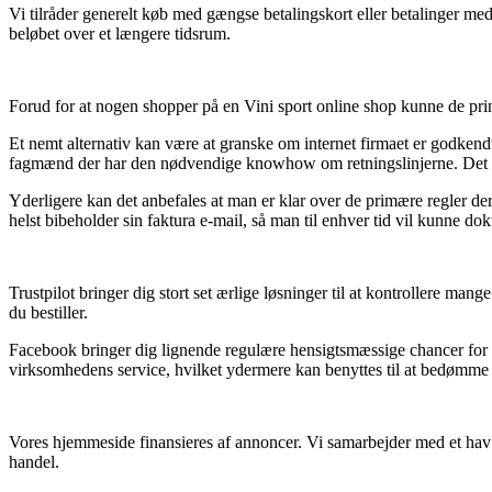
Vi tilråder generelt køb med gængse betalingskort eller betalinger me
beløbet over et længere tidsrum.
Forud for at nogen shopper på en Vini sport online shop kunne de pri
Et nemt alternativ kan være at granske om internet firmaet er godkendt
fagmænd der har den nødvendige knowhow om retningslinjerne. Det give
Yderligere kan det anbefales at man er klar over de primære regler de
helst bibeholder sin faktura e-mail, så man til enhver tid vil kunne do
Trustpilot bringer dig stort set ærlige løsninger til at kontrollere ma
du bestiller.
Facebook bringer dig lignende regulære hensigtsmæssige chancer for a
virksomhedens service, hvilket ydermere kan benyttes til at bedømme t
Vores hjemmeside finansieres af annoncer. Vi samarbejder med et hav af
handel.