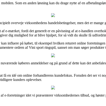
d mobilen. Som en anden løsning kan du drage nytte af en afbetalingsløs
ncipielt overveje virksomhedens handelsbetingelser, men det er mange g
 af e-mærket, fordi det generelt er en påvisning af at e-handlen overhol
r dig mulighed for at blive hjulpet, for så vidt du skulle få udfordri
r kan influere på købet, til eksempel hvilken returret online forretning
kumentere ordren af Vini sport ringspil, uanset om man søger produkter ti
nge nuværende køberes anmeldelser og på grund af dette kan det anbefales
t få en idé om online forhandlerens kundefokus. Foruden det ser vi nog
idligere kunders oplevelser.
 e-forretninger idet vi præsenterer virksomhedernes tilbud, og høster p