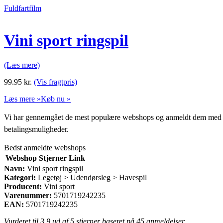
Fuldfartfilm
Vini sport ringspil
(Læs mere)
99.95
kr.
(Vis fragtpris)
Læs mere »
Køb nu »
Vi har gennemgået de mest populære webshops og anmeldt dem med stjern
betalingsmuligheder.
Bedst anmeldte webshops
Webshop
Stjerner
Link
Navn:
Vini sport ringspil
Kategori:
Legetøj > Udendørsleg > Havespil
Producent:
Vini sport
Varenummer:
5701719242235
EAN:
5701719242235
Vurderet til
3.9
ud af 5 stjerner baseret på
45
anmeldelser