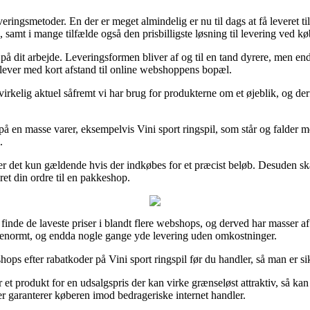
ringsmetoder. En der er meget almindelig er nu til dags at få leveret t
, samt i mange tilfælde også den prisbilligste løsning til levering ved køb
på dit arbejde. Leveringsformen bliver af og til en tand dyrere, men endd
 lever med kort afstand til online webshoppens bopæl.
rkelig aktuel såfremt vi har brug for produkterne om et øjeblik, og der
å en masse varer, eksempelvis Vini sport ringspil, som står og falder med
.
 er det kun gældende hvis der indkøbes for et præcist beløb. Desuden ska
ret din ordre til en pakkeshop.
finde de laveste priser i blandt flere webshops, og derved har masser af 
 – enormt, og endda nogle gange yde levering uden omkostninger.
shops efter rabatkoder på Vini sport ringspil før du handler, så man er sik
t produkt for en udsalgspris der kan virke grænseløst attraktiv, så kan d
er garanterer køberen imod bedrageriske internet handler.