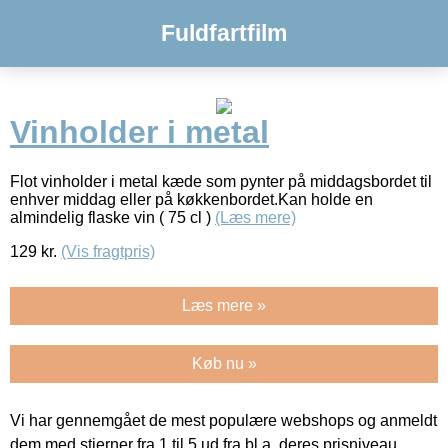
Fuldfartfilm
Vinholder i metal
Flot vinholder i metal kæde som pynter på middagsbordet til
enhver middag eller på køkkenbordet.Kan holde en
almindelig flaske vin ( 75 cl )
(Læs mere)
129
kr.
(Vis fragtpris)
Læs mere »
Køb nu »
Vi har gennemgået de mest populære webshops og anmeldt
dem med stjerner fra 1 til 5 ud fra bl.a. deres prisniveau,