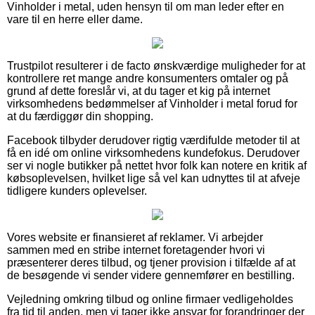
Vinholder i metal, uden hensyn til om man leder efter en
vare til en herre eller dame.
Trustpilot resulterer i de facto ønskværdige muligheder for at
kontrollere ret mange andre konsumenters omtaler og på
grund af dette foreslår vi, at du tager et kig på internet
virksomhedens bedømmelser af Vinholder i metal forud for
at du færdiggør din shopping.
Facebook tilbyder derudover rigtig værdifulde metoder til at
få en idé om online virksomhedens kundefokus. Derudover
ser vi nogle butikker på nettet hvor folk kan notere en kritik af
købsoplevelsen, hvilket lige så vel kan udnyttes til at afveje
tidligere kunders oplevelser.
Vores website er finansieret af reklamer. Vi arbejder
sammen med en stribe internet foretagender hvori vi
præsenterer deres tilbud, og tjener provision i tilfælde af at
de besøgende vi sender videre gennemfører en bestilling.
Vejledning omkring tilbud og online firmaer vedligeholdes
fra tid til anden, men vi tager ikke ansvar for forandringer der