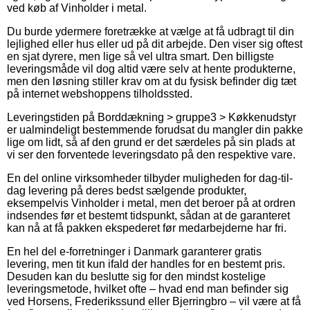
ved køb af Vinholder i metal.
Du burde ydermere foretrække at vælge at få udbragt til din
lejlighed eller hus eller ud på dit arbejde. Den viser sig oftest
en sjat dyrere, men lige så vel ultra smart. Den billigste
leveringsmåde vil dog altid være selv at hente produkterne,
men den løsning stiller krav om at du fysisk befinder dig tæt
på internet webshoppens tilholdssted.
Leveringstiden på Borddækning > gruppe3 > Køkkenudstyr
er ualmindeligt bestemmende forudsat du mangler din pakke
lige om lidt, så af den grund er det særdeles på sin plads at
vi ser den forventede leveringsdato på den respektive vare.
En del online virksomheder tilbyder muligheden for dag-til-
dag levering på deres bedst sælgende produkter,
eksempelvis Vinholder i metal, men det beroer på at ordren
indsendes før et bestemt tidspunkt, sådan at de garanteret
kan nå at få pakken ekspederet før medarbejderne har fri.
En hel del e-forretninger i Danmark garanterer gratis
levering, men tit kun ifald der handles for en bestemt pris.
Desuden kan du beslutte sig for den mindst kostelige
leveringsmetode, hvilket ofte – hvad end man befinder sig
ved Horsens, Frederikssund eller Bjerringbro – vil være at få