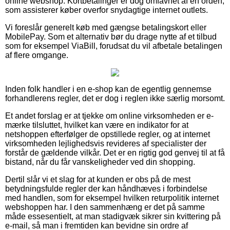
online webshop. Kortbetalinger er dog omfavnet af en orden,
som assisterer køber overfor snydagtige internet outlets.
Vi foreslår generelt køb med gængse betalingskort eller
MobilePay. Som et alternativ bør du drage nytte af et tilbud
som for eksempel ViaBill, forudsat du vil afbetale betalingen
af flere omgange.
Inden folk handler i en e-shop kan de egentlig gennemse
forhandlerens regler, det er dog i reglen ikke særlig morsomt.
Et andet forslag er at tjekke om online virksomheden er e-
mærke tilsluttet, hvilket kan være en indikator for at
netshoppen efterfølger de opstillede regler, og at internet
virksomheden lejlighedsvis revideres af specialister der
forstår de gældende vilkår. Det er en rigtig god genvej til at få
bistand, når du får vanskeligheder ved din shopping.
Dertil slår vi et slag for at kunden er obs på de mest
betydningsfulde regler der kan håndhæves i forbindelse
med handlen, som for eksempel hvilken returpolitik internet
webshoppen har. I den sammenhæng er det på samme
måde essesentielt, at man stadigvæk sikrer sin kvittering på
e-mail, så man i fremtiden kan bevidne sin ordre af