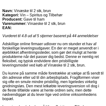
Navn:
Vinæske til 2 stk, brun
Kategori:
Vin – Spiritus og Tilbehør
Producent:
Gave til ham
Varenummer:
Vinaeske til 2 stk, brun
EAN:
Vurderet til
4.8
ud af 5 stjerner baseret på
44
anmeldelser
Adskillige online firmaer udlover nu om stunder et hav af
forskellige leveringsudgaver. En der er meget anvendt er i
øjeblikket afhentningssteder, som gør det muligt at hente
produkterne når det passer dig bedst. Denne er nemlig ret
fleksibel, og typisk endvidere den prisbilligste
leveringsmodel ved køb af Vinæske til 2 stk, brun.
Du kunne på samme måde foretrække at vælge at få sendt til
din adresse eller ud til din arbejdsplads. Fragtformen viser
sig ofte en smule mindre prisbillig, men ligeledes virkelig
gnidningsløs. Den mest letkøbte leveringsversion vil dog i
de fleste tilfælde være at hente ordren selv, men dette
nødvendiggør at du lever lige ved online virksomhedens
bopæl.