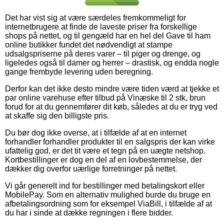
Det har vist sig at være særdeles fremkommeligt for
internetbrugere at finde de laveste priser fra forskellige
shops på nettet, og til gengæld har en hel del Gave til ham
online butikker fundet det nødvendigt at stampe
udsalgspriserne på deres varer – til piger og drenge, og
ligeledes også til damer og herrer – drastisk, og endda nogle
gange frembyde levering uden beregning.
Derfor kan det ikke desto mindre være tiden værd at tjekke et
par online varehuse efter tilbud på Vinæske til 2 stk, brun
forud for at du gennemfører dit køb, således at du er tryg ved
at skaffe sig den billigste pris.
Du bør dog ikke overse, at i tilfælde af at en internet
forhandler forhandler produkter til en salgspris der kan virke
ufattelig god, er det tit være et tegn på en uægte netshop.
Kortbestillinger er dog en del af en lovbestemmelse, der
dækker dig overfor uærlige forretninger på nettet.
Vi går generelt ind for bestillinger med betalingskort eller
MobilePay. Som en alternativ mulighed burde du bruge en
afbetalingsordning som for eksempel ViaBill, i tilfælde af at
du har i sinde at dække regningen i flere bidder.