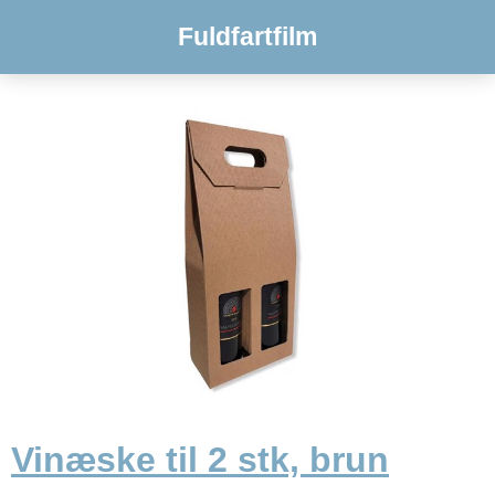
Fuldfartfilm
Vinæske til 2 stk, brun