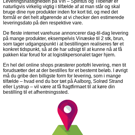
Leveringshastigheden på Vin – Spiritus og Tilbehør er
naturligvis virkelig vigtig i tilfælde af at man står og skal
bruge dine nye produkter inden for kort tid, og med det
formål er det helt afgørende at vi checker den estimerede
leveringsdato på den respektive vare.
De fleste internet varehuse annoncerer dag-til-dag levering
på mange produkter, eksempelvis Vinæske til 2 stk, brun,
som tager udgangspunkt i at bestillingen realiseres før et
konkret tidspunkt, så at de har udsigt til at kunne nå at få
pakken klar forud for at logistikpersonalet tager hjem.
En hel del online shops præsterer portofri levering, men tit
forudsætter det at der bestilles for et bestemt beløb. I øvrigt
må du gribe den billigste form for levering, som i mange
tilfælde – hvad end du bor tæt på Aalborg, Solrød Strand
eller Lystrup – vil være at få fragtfirmaet til at køre din
bestilling til et afhentningssted.