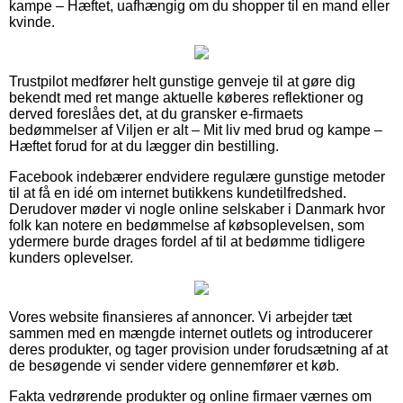
kampe – Hæftet, uafhængig om du shopper til en mand eller
kvinde.
Trustpilot medfører helt gunstige genveje til at gøre dig
bekendt med ret mange aktuelle køberes reflektioner og
derved foreslåes det, at du gransker e-firmaets
bedømmelser af Viljen er alt – Mit liv med brud og kampe –
Hæftet forud for at du lægger din bestilling.
Facebook indebærer endvidere regulære gunstige metoder
til at få en idé om internet butikkens kundetilfredshed.
Derudover møder vi nogle online selskaber i Danmark hvor
folk kan notere en bedømmelse af købsoplevelsen, som
ydermere burde drages fordel af til at bedømme tidligere
kunders oplevelser.
Vores website finansieres af annoncer. Vi arbejder tæt
sammen med en mængde internet outlets og introducerer
deres produkter, og tager provision under forudsætning af at
de besøgende vi sender videre gennemfører et køb.
Fakta vedrørende produkter og online firmaer værnes om