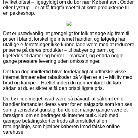
hvilket oftest – ligegyldigt om du bor nær København, Odder
eller Lystrup – er at få fragtfirmaet til at køre produkterne til
en pakkeshop.
Det er usædvanlig let gængeligt for folk at søge sig frem til
priser i blandt forskellige internet handler, og følgelig har
utallige e-forretninger ikke kunne lade være med at reducere
priserne på deres produkter – til babyer og børn, og
ligeledes til damer og herrer – markant, og endda nogle
gange præstere levering uden omkostninger.
Det kan dog imidlertid blive fordelagtigt at udforske visse
internet firmaer efter rabatkoder på Viljen er alt – Mit liv med
brud og kampe – Hæftet inden du gennemfører dit køb,
sådan at du er sikret at få den prisbilligste pris.
Du bør lige meget hvad være så påvagt, at såfremt en e-
handler forhandler deres varer for en salgspris som kan ses
som grænseløst gunstig, burde det mange gange være et
faresignal om en bedragerisk internet butik. Køb med
gængse betalingskort er trods alt omsluttet af en
retningslinje, som hjælper køberen imod falske online
varehuse.