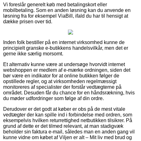
Vi foreslår generelt køb med betalingskort eller
mobilbetaling. Som en anden løsning kan du anvende en
løsning fra for eksempel ViaBill, ifald du har til hensigt at
dække prisen over tid.
Inden folk bestiller på en internet virksomhed kunne de
principielt granske e-butikkens handelsvilkår, men det er
gerne ikke særlig morsomt.
Et alternativ kunne være at undersøge hvorvidt internet
webshoppen er medlem af e-mærke ordningen, siden det
bør være en indikator for at online butikken følger de
opstillede regler, og at virksomheden regelmæssigt
monitoreres af specialister der forstår vedtægterne på
området. Desuden får du chance for en håndsrækning, hvis
du møder udfordringer som følge af din ordre.
Derudover er det godt at køber er obs på de mest vitale
vedtægter der kan spille ind i forbindelse med ordren, som
eksempelvis hvilken returrettighed netbutikken tilsikrer. På
grund af dette er det tilmed relevant, at man stadigvæk
beholder sin faktura e-mail, således man en anden gang vil
kunne vidne om købet af Viljen er alt – Mit liv med brud og