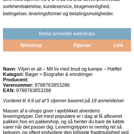
sortimentstørrelse, kundeservice, brugervenlighed,
betingelser, leveringsformer og betalingsmuligheder.
Bedst anmeldte webshops
Webshop
Stjerner
Link
Navn:
Viljen er alt – Mit liv med brud og kampe – Hæftet
Kategori:
Bøger > Biografier & erindringer
Producent:
Varenummer:
9788763853286
EAN:
9788763853286
Vurderet til
4.9
ud af 5 stjerner baseret på
18
anmeldelser
Masser af e-shops giver i øjeblikket alverdens
leveringstyper. Det mest populære er i dag at få afleveret
pakken hos en pakkeshop, og så henter du bare de købte
varer når det passer dig. Leveringstypen er nemlig ret så
bekvem, og oftest endvidere den billigste fragtmulighed ved