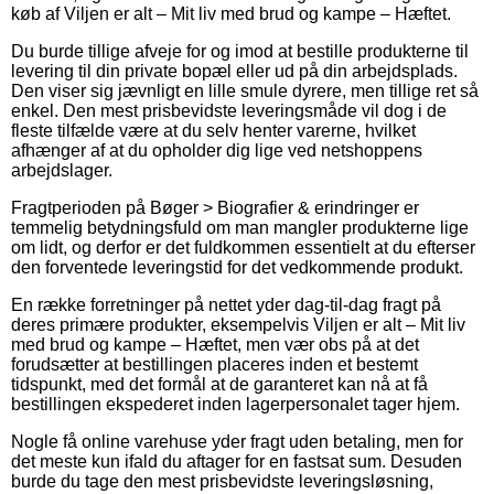
køb af Viljen er alt – Mit liv med brud og kampe – Hæftet.
Du burde tillige afveje for og imod at bestille produkterne til
levering til din private bopæl eller ud på din arbejdsplads.
Den viser sig jævnligt en lille smule dyrere, men tillige ret så
enkel. Den mest prisbevidste leveringsmåde vil dog i de
fleste tilfælde være at du selv henter varerne, hvilket
afhænger af at du opholder dig lige ved netshoppens
arbejdslager.
Fragtperioden på Bøger > Biografier & erindringer er
temmelig betydningsfuld om man mangler produkterne lige
om lidt, og derfor er det fuldkommen essentielt at du efterser
den forventede leveringstid for det vedkommende produkt.
En række forretninger på nettet yder dag-til-dag fragt på
deres primære produkter, eksempelvis Viljen er alt – Mit liv
med brud og kampe – Hæftet, men vær obs på at det
forudsætter at bestillingen placeres inden et bestemt
tidspunkt, med det formål at de garanteret kan nå at få
bestillingen ekspederet inden lagerpersonalet tager hjem.
Nogle få online varehuse yder fragt uden betaling, men for
det meste kun ifald du aftager for en fastsat sum. Desuden
burde du tage den mest prisbevidste leveringsløsning,