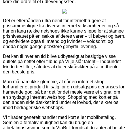
køre din ordre til et udleveringssted.
Det er efterhånden ultra nemt for internetbrugere at
prissammenligne fra diverse internet virksomheder, og så
har en lang række netshops ikke kunne slippe for at stampe
prisniveauet på en række af deres varer – til babyer og børn,
og endvidere også til mænd og kvinder – voldsomt, og
endda nogle gange præstere gebyrfri levering.
Det kan til hver en tid blive udbytterigt at besigtige visse
outlets på nettet efter tilbud på Vilje slår talent – Indbundet
før du bestiller, således at du er skråsikker på at indhente
den bedste pris.
Man må bare ikke glemme, at når en internet shop
forhandler et produkt til salg for en udsalgspris der anses for
hamrende god, så bør det for det meste være et signal om
en snydagtig internet webshop. Shopping med kort er på
den anden side dækket ind under et lovbud, der sikrer os
imod bedrageriske webshops.
Vi tilråder generelt handler med kort eller mobilbetaling.
Som en alternativ mulighed kan du bruge en
afbetalingsløsning som fx ViaBill, forudsat du agter at betale