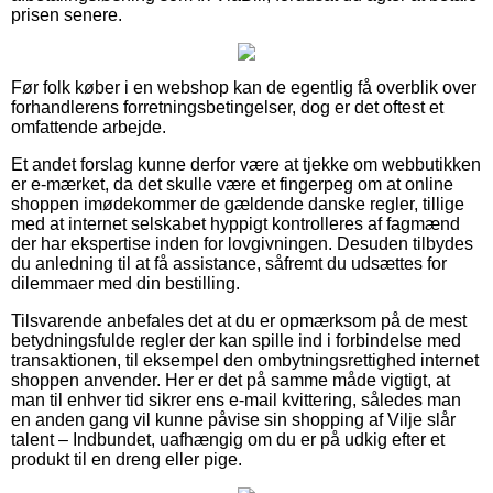
prisen senere.
Før folk køber i en webshop kan de egentlig få overblik over
forhandlerens forretningsbetingelser, dog er det oftest et
omfattende arbejde.
Et andet forslag kunne derfor være at tjekke om webbutikken
er e-mærket, da det skulle være et fingerpeg om at online
shoppen imødekommer de gældende danske regler, tillige
med at internet selskabet hyppigt kontrolleres af fagmænd
der har ekspertise inden for lovgivningen. Desuden tilbydes
du anledning til at få assistance, såfremt du udsættes for
dilemmaer med din bestilling.
Tilsvarende anbefales det at du er opmærksom på de mest
betydningsfulde regler der kan spille ind i forbindelse med
transaktionen, til eksempel den ombytningsrettighed internet
shoppen anvender. Her er det på samme måde vigtigt, at
man til enhver tid sikrer ens e-mail kvittering, således man
en anden gang vil kunne påvise sin shopping af Vilje slår
talent – Indbundet, uafhængig om du er på udkig efter et
produkt til en dreng eller pige.