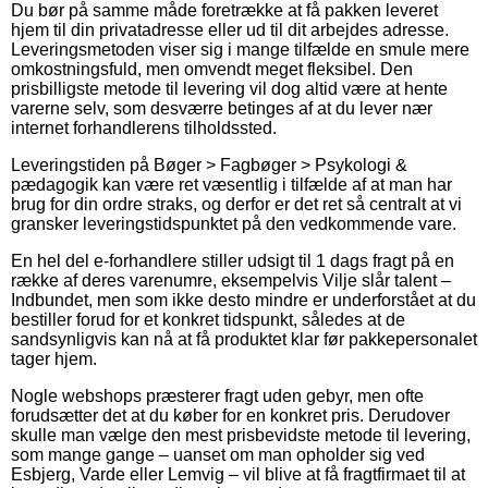
Du bør på samme måde foretrække at få pakken leveret
hjem til din privatadresse eller ud til dit arbejdes adresse.
Leveringsmetoden viser sig i mange tilfælde en smule mere
omkostningsfuld, men omvendt meget fleksibel. Den
prisbilligste metode til levering vil dog altid være at hente
varerne selv, som desværre betinges af at du lever nær
internet forhandlerens tilholdssted.
Leveringstiden på Bøger > Fagbøger > Psykologi &
pædagogik kan være ret væsentlig i tilfælde af at man har
brug for din ordre straks, og derfor er det ret så centralt at vi
gransker leveringstidspunktet på den vedkommende vare.
En hel del e-forhandlere stiller udsigt til 1 dags fragt på en
række af deres varenumre, eksempelvis Vilje slår talent –
Indbundet, men som ikke desto mindre er underforstået at du
bestiller forud for et konkret tidspunkt, således at de
sandsynligvis kan nå at få produktet klar før pakkepersonalet
tager hjem.
Nogle webshops præsterer fragt uden gebyr, men ofte
forudsætter det at du køber for en konkret pris. Derudover
skulle man vælge den mest prisbevidste metode til levering,
som mange gange – uanset om man opholder sig ved
Esbjerg, Varde eller Lemvig – vil blive at få fragtfirmaet til at