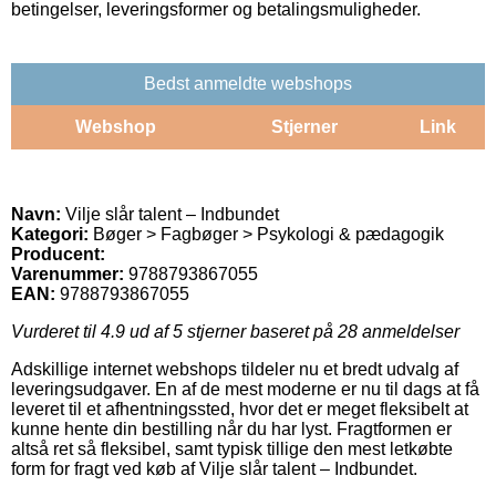
betingelser, leveringsformer og betalingsmuligheder.
Bedst anmeldte webshops
Webshop
Stjerner
Link
Navn:
Vilje slår talent – Indbundet
Kategori:
Bøger > Fagbøger > Psykologi & pædagogik
Producent:
Varenummer:
9788793867055
EAN:
9788793867055
Vurderet til
4.9
ud af 5 stjerner baseret på
28
anmeldelser
Adskillige internet webshops tildeler nu et bredt udvalg af
leveringsudgaver. En af de mest moderne er nu til dags at få
leveret til et afhentningssted, hvor det er meget fleksibelt at
kunne hente din bestilling når du har lyst. Fragtformen er
altså ret så fleksibel, samt typisk tillige den mest letkøbte
form for fragt ved køb af Vilje slår talent – Indbundet.