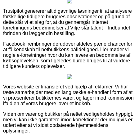
Trustpilot genererer altid gavnlige løsninger til at analysere
forskellige tidligere brugeres observationer og på grund af
dette slår vi et slag for, at du gennemgår internet
forretningens bedømmelser af Vilje slår talent – Indbundet
forinden du lægger din bestilling.
Facebook frembringer derudover aldeles pæne chancer for
at få kendskab til netbutikkens pålidelighed. Her møder vi
nogle e-forretninger hvor du kan levere en bedømmelse af
købsoplevelsen, som ligeledes burde bruges til at vurdere
tidligere kunders oplevelser.
Vores website er finansieret ved hjælp af reklamer. Vi har
tætte samarbejder med en lang række e-handler i form af at
vi præsenterer butikkernes varer, og tager imod kommission
ifald en af vores brugere laver et indkøb.
Viden om varer og butikker på nettet vedligeholdes hyppigt,
men vi kan ikke garantere imod korrektioner der muligvis er
udført efter at vi sidst opdaterede hjemmesidens
oplysninger.