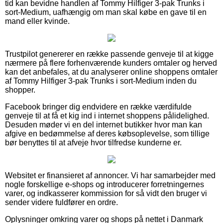
tid kan bevidne handlen af Tommy Hilfiger 3-pak Trunks i
sort-Medium, uafhængig om man skal købe en gave til en
mand eller kvinde.
Trustpilot genererer en række passende genveje til at kigge
nærmere på flere forhenværende kunders omtaler og herved
kan det anbefales, at du analyserer online shoppens omtaler
af Tommy Hilfiger 3-pak Trunks i sort-Medium inden du
shopper.
Facebook bringer dig endvidere en række værdifulde
genveje til at få et kig ind i internet shoppens pålidelighed.
Desuden møder vi en del internet butikker hvor man kan
afgive en bedømmelse af deres købsoplevelse, som tillige
bør benyttes til at afveje hvor tilfredse kunderne er.
Websitet er finansieret af annoncer. Vi har samarbejder med
nogle forskellige e-shops og introducerer forretningernes
varer, og indkasserer kommission for så vidt den bruger vi
sender videre fuldfører en ordre.
Oplysninger omkring varer og shops på nettet i Danmark