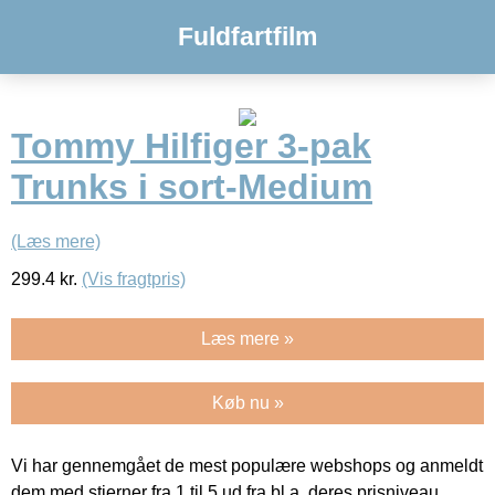
Fuldfartfilm
Tommy Hilfiger 3-pak
Trunks i sort-Medium
(Læs mere)
299.4
kr.
(Vis fragtpris)
Læs mere »
Køb nu »
Vi har gennemgået de mest populære webshops og anmeldt
dem med stjerner fra 1 til 5 ud fra bl.a. deres prisniveau,