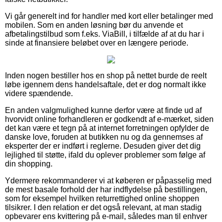
Vi går generelt ind for handler med kort eller betalinger med
mobilen. Som en anden løsning bør du anvende et
afbetalingstilbud som f.eks. ViaBill, i tilfælde af at du har i
sinde at finansiere beløbet over en længere periode.
Inden nogen bestiller hos en shop på nettet burde de reelt
løbe igennem dens handelsaftale, det er dog normalt ikke
videre spændende.
En anden valgmulighed kunne derfor være at finde ud af
hvorvidt online forhandleren er godkendt af e-mærket, siden
det kan være et tegn på at internet forretningen opfylder de
danske love, foruden at butikken nu og da gennemses af
eksperter der er indført i reglerne. Desuden giver det dig
lejlighed til støtte, ifald du oplever problemer som følge af
din shopping.
Ydermere rekommanderer vi at køberen er påpasselig med
de mest basale forhold der har indflydelse på bestillingen,
som for eksempel hvilken returrettighed online shoppen
tilsikrer. I den relation er det også relevant, at man stadig
opbevarer ens kvittering på e-mail, således man til enhver