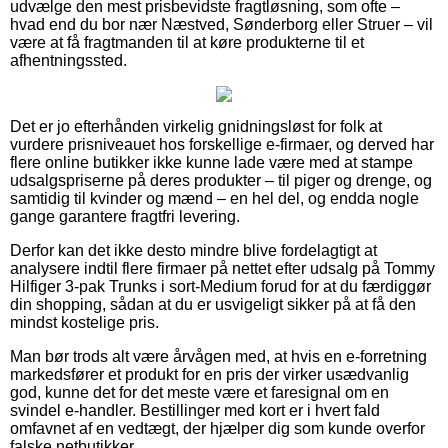
udvælge den mest prisbevidste fragtløsning, som ofte –
hvad end du bor nær Næstved, Sønderborg eller Struer – vil
være at få fragtmanden til at køre produkterne til et
afhentningssted.
Det er jo efterhånden virkelig gnidningsløst for folk at
vurdere prisniveauet hos forskellige e-firmaer, og derved har
flere online butikker ikke kunne lade være med at stampe
udsalgspriserne på deres produkter – til piger og drenge, og
samtidig til kvinder og mænd – en hel del, og endda nogle
gange garantere fragtfri levering.
Derfor kan det ikke desto mindre blive fordelagtigt at
analysere indtil flere firmaer på nettet efter udsalg på Tommy
Hilfiger 3-pak Trunks i sort-Medium forud for at du færdiggør
din shopping, sådan at du er usvigeligt sikker på at få den
mindst kostelige pris.
Man bør trods alt være årvågen med, at hvis en e-forretning
markedsfører et produkt for en pris der virker usædvanlig
god, kunne det for det meste være et faresignal om en
svindel e-handler. Bestillinger med kort er i hvert fald
omfavnet af en vedtægt, der hjælper dig som kunde overfor
falske netbutikker.