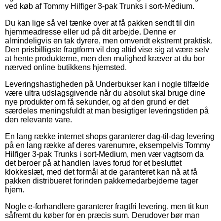
ved køb af Tommy Hilfiger 3-pak Trunks i sort-Medium.
Du kan lige så vel tænke over at få pakken sendt til din
hjemmeadresse eller ud på dit arbejde. Denne er
almindeligvis en tak dyrere, men omvendt ekstremt praktisk.
Den prisbilligste fragtform vil dog altid vise sig at være selv
at hente produkterne, men den mulighed kræver at du bor
nærved online butikkens hjemsted.
Leveringshastigheden på Underbukser kan i nogle tilfælde
være ultra udslagsgivende når du absolut skal bruge dine
nye produkter om få sekunder, og af den grund er det
særdeles meningsfuldt at man besigtiger leveringstiden på
den relevante vare.
En lang række internet shops garanterer dag-til-dag levering
på en lang række af deres varenumre, eksempelvis Tommy
Hilfiger 3-pak Trunks i sort-Medium, men vær vagtsom da
det beroer på at handlen laves forud for et besluttet
klokkeslæt, med det formål at de garanteret kan nå at få
pakken distribueret forinden pakkemedarbejderne tager
hjem.
Nogle e-forhandlere garanterer fragtfri levering, men tit kun
såfremt du køber for en præcis sum. Derudover bør man