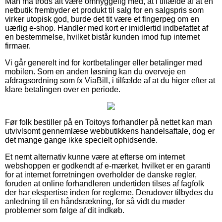
Man må trods alt være omhyggelig med, at i tilfælde af at en
netbutik frembyder et produkt til salg for en salgspris som
virker utopisk god, burde det tit være et fingerpeg om en
uærlig e-shop. Handler med kort er imidlertid indbefattet af
en bestemmelse, hvilket bistår kunden imod fup internet
firmaer.
Vi går generelt ind for kortbetalinger eller betalinger med
mobilen. Som en anden løsning kan du overveje en
afdragsordning som fx ViaBill, i tilfælde af at du higer efter at
klare betalingen over en periode.
Før folk bestiller på en Toitoys forhandler på nettet kan man
utvivlsomt gennemlæse webbutikkens handelsaftale, dog er
det mange gange ikke specielt ophidsende.
Et nemt alternativ kunne være at efterse om internet
webshoppen er godkendt af e-mærket, hvilket er en garanti
for at internet forretningen overholder de danske regler,
foruden at online forhandleren undertiden tilses af fagfolk
der har ekspertise inden for reglerne. Derudover tilbydes du
anledning til en håndsrækning, for så vidt du møder
problemer som følge af dit indkøb.