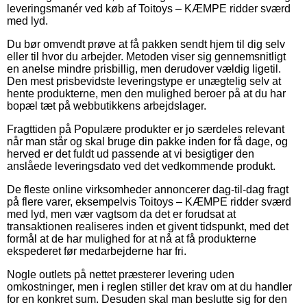
leveringsmanér ved køb af Toitoys – KÆMPE ridder sværd
med lyd.
Du bør omvendt prøve at få pakken sendt hjem til dig selv
eller til hvor du arbejder. Metoden viser sig gennemsnitligt
en anelse mindre prisbillig, men derudover vældig ligetil.
Den mest prisbevidste leveringstype er unægtelig selv at
hente produkterne, men den mulighed beroer på at du har
bopæl tæt på webbutikkens arbejdslager.
Fragttiden på Populære produkter er jo særdeles relevant
når man står og skal bruge din pakke inden for få dage, og
herved er det fuldt ud passende at vi besigtiger den
anslåede leveringsdato ved det vedkommende produkt.
De fleste online virksomheder annoncerer dag-til-dag fragt
på flere varer, eksempelvis Toitoys – KÆMPE ridder sværd
med lyd, men vær vagtsom da det er forudsat at
transaktionen realiseres inden et givent tidspunkt, med det
formål at de har mulighed for at nå at få produkterne
ekspederet før medarbejderne har fri.
Nogle outlets på nettet præsterer levering uden
omkostninger, men i reglen stiller det krav om at du handler
for en konkret sum. Desuden skal man beslutte sig for den