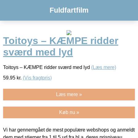
Fuldfartfilm
Toitoys – KÆMPE ridder
sværd med lyd
Toitoys – KÆMPE ridder sværd med lyd
(Læs mere)
59.95
kr.
(Vis fragtpris)
Læs mere »
Køb nu »
Vi har gennemgået de mest populære webshops og anmeldt
dem med stjerner fra 1 til 5 ud fra bl.a. deres prisniveau,