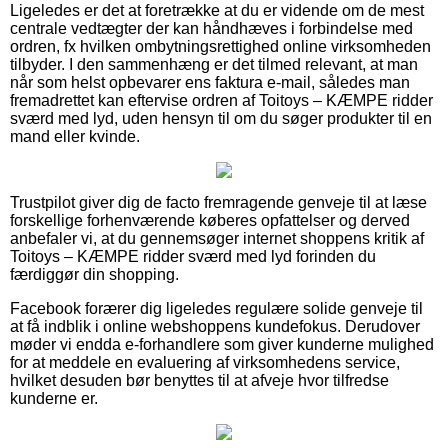
Ligeledes er det at foretrække at du er vidende om de mest
centrale vedtægter der kan håndhæves i forbindelse med
ordren, fx hvilken ombytningsrettighed online virksomheden
tilbyder. I den sammenhæng er det tilmed relevant, at man
når som helst opbevarer ens faktura e-mail, således man
fremadrettet kan eftervise ordren af Toitoys – KÆMPE ridder
sværd med lyd, uden hensyn til om du søger produkter til en
mand eller kvinde.
Trustpilot giver dig de facto fremragende genveje til at læse
forskellige forhenværende køberes opfattelser og derved
anbefaler vi, at du gennemsøger internet shoppens kritik af
Toitoys – KÆMPE ridder sværd med lyd forinden du
færdiggør din shopping.
Facebook forærer dig ligeledes regulære solide genveje til
at få indblik i online webshoppens kundefokus. Derudover
møder vi endda e-forhandlere som giver kunderne mulighed
for at meddele en evaluering af virksomhedens service,
hvilket desuden bør benyttes til at afveje hvor tilfredse
kunderne er.