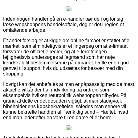
Inden nogen handler på en e-handler bør de i og for sig
læse webshoppens handelsaftale, dog er det i reglen et
omfattende arbejde.
Et andet forslag er at kigge om online firmaet er støttet af e-
mærket, som almindeligvis er et fingerpeg om at e-firmaet
forsvarer de officielle regler, og at e-forretningen
lejlighedsvis undersøges af fagmænd som har nøje
kendskab til bestemmelserne på området. Dette er en god
genvej til support, hvis du udsættes for besvær med din
shopping.
I øvrigt kan det anbefales at man er påpasselig med de mest
aktuelle vilkår der har indvirkning på ordren, som
eksempelvis hvilken returpolitik webshoppen tilbyder. På
grund af dette er det desuden vigtigt, at man stadigvæk
bibeholder ens købsbekræftelse, således man senere vil
kunne bekræfte handlen af Tænk dig sund – Hæftet, hvad
end man leder efter en vare til en dame eller herre.
Trustpilot giver dig de facto uafhængige chancer for at