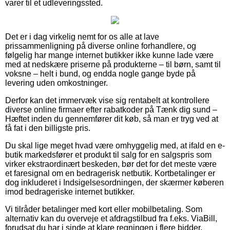
varer til et udleveringssted.
Det er i dag virkelig nemt for os alle at lave
prissammenligning på diverse online forhandlere, og
følgelig har mange internet butikker ikke kunne lade være
med at nedskære priserne på produkterne – til børn, samt til
voksne – helt i bund, og endda nogle gange byde på
levering uden omkostninger.
Derfor kan det immervæk vise sig rentabelt at kontrollere
diverse online firmaer efter rabatkoder på Tænk dig sund –
Hæftet inden du gennemfører dit køb, så man er tryg ved at
få fat i den billigste pris.
Du skal lige meget hvad være omhyggelig med, at ifald en e-
butik markedsfører et produkt til salg for en salgspris som
virker ekstraordinært beskeden, bør det for det meste være
et faresignal om en bedragerisk netbutik. Kortbetalinger er
dog inkluderet i Indsigelsesordningen, der skærmer køberen
imod bedrageriske internet butikker.
Vi tilråder betalinger med kort eller mobilbetaling. Som
alternativ kan du overveje et afdragstilbud fra f.eks. ViaBill,
forudsat du har i sinde at klare regningen i flere bidder.