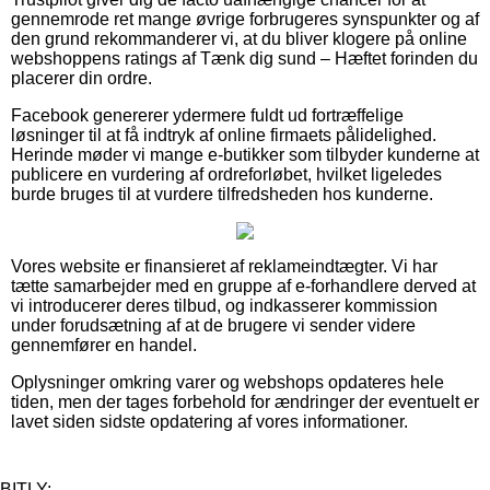
gennemrode ret mange øvrige forbrugeres synspunkter og af
den grund rekommanderer vi, at du bliver klogere på online
webshoppens ratings af Tænk dig sund – Hæftet forinden du
placerer din ordre.
Facebook genererer ydermere fuldt ud fortræffelige
løsninger til at få indtryk af online firmaets pålidelighed.
Herinde møder vi mange e-butikker som tilbyder kunderne at
publicere en vurdering af ordreforløbet, hvilket ligeledes
burde bruges til at vurdere tilfredsheden hos kunderne.
Vores website er finansieret af reklameindtægter. Vi har
tætte samarbejder med en gruppe af e-forhandlere derved at
vi introducerer deres tilbud, og indkasserer kommission
under forudsætning af at de brugere vi sender videre
gennemfører en handel.
Oplysninger omkring varer og webshops opdateres hele
tiden, men der tages forbehold for ændringer der eventuelt er
lavet siden sidste opdatering af vores informationer.
BITLY: