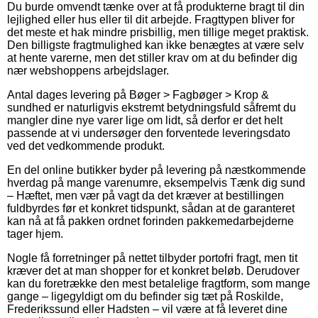
Du burde omvendt tænke over at få produkterne bragt til din
lejlighed eller hus eller til dit arbejde. Fragttypen bliver for
det meste et hak mindre prisbillig, men tillige meget praktisk.
Den billigste fragtmulighed kan ikke benægtes at være selv
at hente varerne, men det stiller krav om at du befinder dig
nær webshoppens arbejdslager.
Antal dages levering på Bøger > Fagbøger > Krop &
sundhed er naturligvis ekstremt betydningsfuld såfremt du
mangler dine nye varer lige om lidt, så derfor er det helt
passende at vi undersøger den forventede leveringsdato
ved det vedkommende produkt.
En del online butikker byder på levering på næstkommende
hverdag på mange varenumre, eksempelvis Tænk dig sund
– Hæftet, men vær på vagt da det kræver at bestillingen
fuldbyrdes før et konkret tidspunkt, sådan at de garanteret
kan nå at få pakken ordnet forinden pakkemedarbejderne
tager hjem.
Nogle få forretninger på nettet tilbyder portofri fragt, men tit
kræver det at man shopper for et konkret beløb. Derudover
kan du foretrække den mest betalelige fragtform, som mange
gange – ligegyldigt om du befinder sig tæt på Roskilde,
Frederikssund eller Hadsten – vil være at få leveret dine