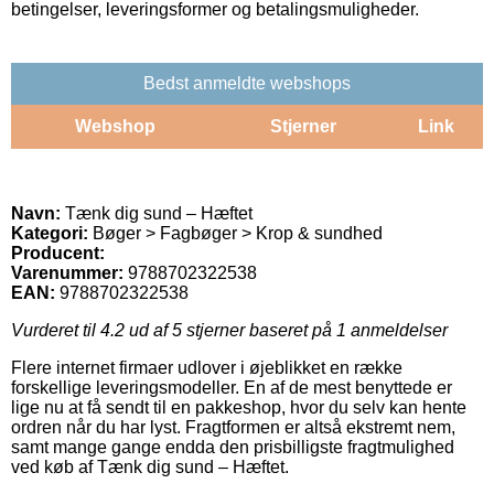
betingelser, leveringsformer og betalingsmuligheder.
Bedst anmeldte webshops
Webshop
Stjerner
Link
Navn:
Tænk dig sund – Hæftet
Kategori:
Bøger > Fagbøger > Krop & sundhed
Producent:
Varenummer:
9788702322538
EAN:
9788702322538
Vurderet til
4.2
ud af 5 stjerner baseret på
1
anmeldelser
Flere internet firmaer udlover i øjeblikket en række
forskellige leveringsmodeller. En af de mest benyttede er
lige nu at få sendt til en pakkeshop, hvor du selv kan hente
ordren når du har lyst. Fragtformen er altså ekstremt nem,
samt mange gange endda den prisbilligste fragtmulighed
ved køb af Tænk dig sund – Hæftet.