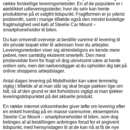
række forskellige leveringsmetoder. En af de populære er i
øjeblikket udleveringssteder, hvor du selv kan hente
produkterne på et valgfrit tidspunkt. Fragtformen er jo yderst
problemfri, samt i mange tilfælde også den mindst kostelige
fragtmulighed ved køb af Steelie Car Mount –
smartphoneholder til bilen.
Du kan omvendt overveje at bestille varerne til levering til
din private bopæl eller til adressen hvor du arbejder.
Leveringsmetoden viser sig almindeligvis en kende mere
pebret, men samtidig ekstremt smertefri. Den mest
prisbevidste form for fragt vil dog utvivlsomt være at hente
ordren selv, men det nødvendiggør at du opholder dig tæt på
online shoppens arbejdslager.
Antal dages levering på Mobilholder kan være temmelig
vigtig i tilfælde af at man står og skal bruge pakken lige om
lidt, så af den grund er det forholdsvis vigtigt at man tjekker
leveringstidspunktet på det aktuelle produkt.
En række internet virksomheder giver løfte om levering efter
en enkelt hverdag på en masse varenumre, eksempelvis
Steelie Car Mount – smartphoneholder til bilen, som dog
betinges af at bestillingen anbringes forud for et angivent
tidspunkt, med hensynstagen til at de kan nå at få de nye