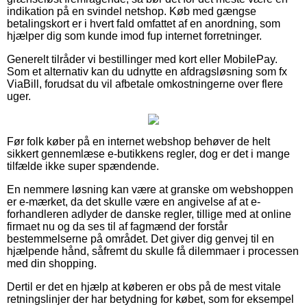
indikation på en svindel netshop. Køb med gængse
betalingskort er i hvert fald omfattet af en anordning, som
hjælper dig som kunde imod fup internet forretninger.
Generelt tilråder vi bestillinger med kort eller MobilePay.
Som et alternativ kan du udnytte en afdragsløsning som fx
ViaBill, forudsat du vil afbetale omkostningerne over flere
uger.
Før folk køber på en internet webshop behøver de helt
sikkert gennemlæse e-butikkens regler, dog er det i mange
tilfælde ikke super spændende.
En nemmere løsning kan være at granske om webshoppen
er e-mærket, da det skulle være en angivelse af at e-
forhandleren adlyder de danske regler, tillige med at online
firmaet nu og da ses til af fagmænd der forstår
bestemmelserne på området. Det giver dig genvej til en
hjælpende hånd, såfremt du skulle få dilemmaer i processen
med din shopping.
Dertil er det en hjælp at køberen er obs på de mest vitale
retningslinjer der har betydning for købet, som for eksempel