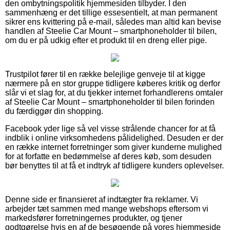
den ombytningspolitik hjemmesiden tilbyder. I den
sammenhæng er det tillige essesentielt, at man permanent
sikrer ens kvittering på e-mail, således man altid kan bevise
handlen af Steelie Car Mount – smartphoneholder til bilen,
om du er på udkig efter et produkt til en dreng eller pige.
Trustpilot fører til en række belejlige genveje til at kigge
nærmere på en stor gruppe tidligere køberes kritik og derfor
slår vi et slag for, at du tjekker internet forhandlerens omtaler
af Steelie Car Mount – smartphoneholder til bilen forinden
du færdiggør din shopping.
Facebook yder lige så vel visse strålende chancer for at få
indblik i online virksomhedens pålidelighed. Desuden er der
en række internet forretninger som giver kunderne mulighed
for at forfatte en bedømmelse af deres køb, som desuden
bør benyttes til at få et indtryk af tidligere kunders oplevelser.
Denne side er finansieret af indtægter fra reklamer. Vi
arbejder tæt sammen med mange webshops eftersom vi
markedsfører forretningernes produkter, og tjener
godtgørelse hvis en af de besøgende på vores hjemmeside