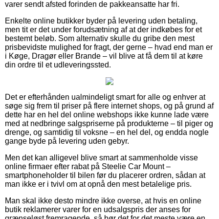
varer sendt afsted forinden de pakkeansatte har fri.
Enkelte online butikker byder på levering uden betaling,
men tit er det under forudsætning af at der indkøbes for et
bestemt beløb. Som alternativ skulle du gribe den mest
prisbevidste mulighed for fragt, der gerne – hvad end man er
i Køge, Dragør eller Brande – vil blive at få dem til at køre
din ordre til et udleveringssted.
Det er efterhånden ualmindeligt smart for alle og enhver at
søge sig frem til priser på flere internet shops, og på grund af
dette har en hel del online webshops ikke kunne lade være
med at nedbringe salgspriserne på produkterne – til piger og
drenge, og samtidig til voksne – en hel del, og endda nogle
gange byde på levering uden gebyr.
Men det kan alligevel blive smart at sammenholde visse
online firmaer efter rabat på Steelie Car Mount –
smartphoneholder til bilen før du placerer ordren, sådan at
man ikke er i tvivl om at opnå den mest betalelige pris.
Man skal ikke desto mindre ikke overse, at hvis en online
butik reklamerer varer for en udsalgspris der anses for
grænseløst fremragende, så bør det for det meste være en