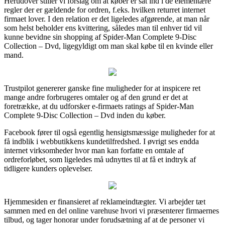
Herudover stiller vi forslag om at køber er sat ind i de elementære
regler der er gældende for ordren, f.eks. hvilken returret internet
firmaet lover. I den relation er det ligeledes afgørende, at man når
som helst beholder ens kvittering, således man til enhver tid vil
kunne bevidne sin shopping af Spider-Man Complete 9-Disc
Collection – Dvd, ligegyldigt om man skal købe til en kvinde eller
mand.
Trustpilot genererer ganske fine muligheder for at inspicere ret
mange andre forbrugeres omtaler og af den grund er det at
foretrække, at du udforsker e-firmaets ratings af Spider-Man
Complete 9-Disc Collection – Dvd inden du køber.
Facebook fører til også egentlig hensigtsmæssige muligheder for at
få indblik i webbutikkens kundetilfredshed. I øvrigt ses endda
internet virksomheder hvor man kan forfatte en omtale af
ordreforløbet, som ligeledes må udnyttes til at få et indtryk af
tidligere kunders oplevelser.
Hjemmesiden er finansieret af reklameindtægter. Vi arbejder tæt
sammen med en del online varehuse hvori vi præsenterer firmaernes
tilbud, og tager honorar under forudsætning af at de personer vi