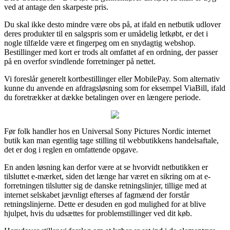
ved at antage den skarpeste pris.
Du skal ikke desto mindre være obs på, at ifald en netbutik udlover
deres produkter til en salgspris som er umådelig letkøbt, er det i
nogle tilfælde være et fingerpeg om en snydagtig webshop.
Bestillinger med kort er trods alt omfattet af en ordning, der passer
på en overfor svindlende forretninger på nettet.
Vi foreslår generelt kortbestillinger eller MobilePay. Som alternativ
kunne du anvende en afdragsløsning som for eksempel ViaBill, ifald
du foretrækker at dække betalingen over en længere periode.
Før folk handler hos en Universal Sony Pictures Nordic internet
butik kan man egentlig tage stilling til webbutikkens handelsaftale,
det er dog i reglen en omfattende opgave.
En anden løsning kan derfor være at se hvorvidt netbutikken er
tilsluttet e-mærket, siden det længe har været en sikring om at e-
forretningen tilslutter sig de danske retningslinjer, tillige med at
internet selskabet jævnligt efterses af fagmænd der forstår
retningslinjerne. Dette er desuden en god mulighed for at blive
hjulpet, hvis du udsættes for problemstillinger ved dit køb.