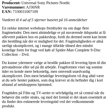
Producent:
Universal Sony Pictures Nordic
Varenummer:
AJ36NR
EAN:
7330031007109
Vurderet til
4
ud af 5 stjerner baseret på
16
anmeldelser
En række internet webshops frembyder nu om dage flere
fragtmetoder. Den mest almindelige er på nuværende tidspunkt at få
afleveret pakken hos en pakkeshop, fordi du dermed nemt kan hente
din bestilling når der er mulighed for det. Fragtmuligheden er altså
særligt ukompliceret, og i mange tilfælde tilmed den mindst
kostelige form for fragt ved køb af Spider-Man Complete 9-Disc
Collection – Dvd.
Du kunne ydermere vælge at bestille pakken til levering hjem til din
privatadresse eller ud på dit arbejde. Fragtformen viser sig somme
tider en kende mere bekostelig, men omvendt usædvanlig
ukompliceret. Den mest betalelige leveringsform vil dog altid være
at du selv henter pakken, som dog kræver at du befinder dig i kort
afstand af netshoppens hjemsted.
Fragttiden på Film og TV-serier er selvfølgelig ret så central når du
behøver din ordre straks, og med det formål er det skam essentielt at
du finder den estimerede leveringstid ved det vedkommende
produkt.