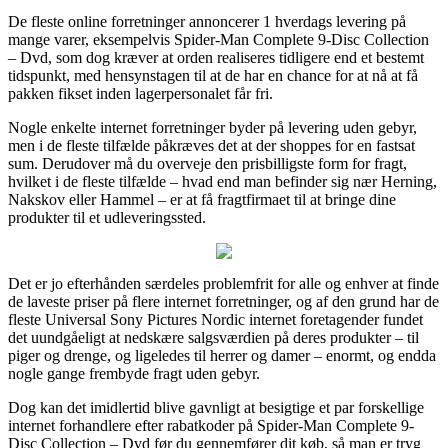
De fleste online forretninger annoncerer 1 hverdags levering på
mange varer, eksempelvis Spider-Man Complete 9-Disc Collection
– Dvd, som dog kræver at orden realiseres tidligere end et bestemt
tidspunkt, med hensynstagen til at de har en chance for at nå at få
pakken fikset inden lagerpersonalet får fri.
Nogle enkelte internet forretninger byder på levering uden gebyr,
men i de fleste tilfælde påkræves det at der shoppes for en fastsat
sum. Derudover må du overveje den prisbilligste form for fragt,
hvilket i de fleste tilfælde – hvad end man befinder sig nær Herning,
Nakskov eller Hammel – er at få fragtfirmaet til at bringe dine
produkter til et udleveringssted.
Det er jo efterhånden særdeles problemfrit for alle og enhver at finde
de laveste priser på flere internet forretninger, og af den grund har de
fleste Universal Sony Pictures Nordic internet foretagender fundet
det uundgåeligt at nedskære salgsværdien på deres produkter – til
piger og drenge, og ligeledes til herrer og damer – enormt, og endda
nogle gange frembyde fragt uden gebyr.
Dog kan det imidlertid blive gavnligt at besigtige et par forskellige
internet forhandlere efter rabatkoder på Spider-Man Complete 9-
Disc Collection – Dvd før du gennemfører dit køb, så man er tryg