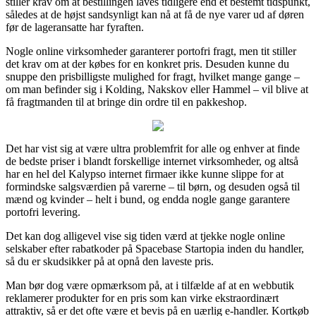
stiller krav om at bestillingen laves tidligere end et bestemt tidspunkt,
således at de højst sandsynligt kan nå at få de nye varer ud af døren
før de lageransatte har fyraften.
Nogle online virksomheder garanterer portofri fragt, men tit stiller
det krav om at der købes for en konkret pris. Desuden kunne du
snuppe den prisbilligste mulighed for fragt, hvilket mange gange –
om man befinder sig i Kolding, Nakskov eller Hammel – vil blive at
få fragtmanden til at bringe din ordre til en pakkeshop.
Det har vist sig at være ultra problemfrit for alle og enhver at finde
de bedste priser i blandt forskellige internet virksomheder, og altså
har en hel del Kalypso internet firmaer ikke kunne slippe for at
formindske salgsværdien på varerne – til børn, og desuden også til
mænd og kvinder – helt i bund, og endda nogle gange garantere
portofri levering.
Det kan dog alligevel vise sig tiden værd at tjekke nogle online
selskaber efter rabatkoder på Spacebase Startopia inden du handler,
så du er skudsikker på at opnå den laveste pris.
Man bør dog være opmærksom på, at i tilfælde af at en webbutik
reklamerer produkter for en pris som kan virke ekstraordinært
attraktiv, så er det ofte være et bevis på en uærlig e-handler. Kortkøb