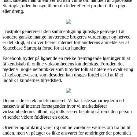
mail, således man til enhver tid kan vidne om handlen af Spacebase
Startopia, uden hensyn til om du leder efter et produkt til en pige
eller dreng.
Trustpilot genererer uden sammenligning gunstige genveje til at
sondere ganske mange nuværende brugeres vurderinger og herved
er det klogt, at du verificerer internet forhandlerens anmeldelser af
Spacebase Startopia forud for at du handler.
Facebook byder på lignende en række fremragende løsninger til at
få kendskab til online virksomhedens kundefokus. Foruden det
møder vi nogle netbutikker som tilbyder folk at notere en evaluering
af købsoplevelsen, som desuden kan drages fordel af til at få et
indblik i kundernes tilfredshed.
Denne side er reklamefinansieret. Vi har faste samarbejder med
massevis af internet foretagender hvor vi markedsfører
virksomhedernes tilbud, og indkasserer betaling såfremt den person
vi sender videre fuldfører en ordre.
Orientering omkring varer og online varehuse værnes om fra tid til
anden, men vi påtager os ikke ansvaret for ændringer der potentielt