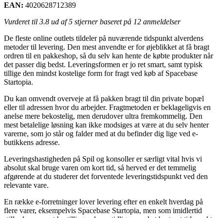
EAN:
4020628712389
Vurderet til
3.8
ud af 5 stjerner baseret på
12
anmeldelser
De fleste online outlets tildeler på nuværende tidspunkt alverdens
metoder til levering. Den mest anvendte er for øjeblikket at få bragt
ordren til en pakkeshop, så du selv kan hente de købte produkter når
det passer dig bedst. Leveringsformen er jo ret smart, samt typisk
tillige den mindst kostelige form for fragt ved køb af Spacebase
Startopia.
Du kan omvendt overveje at få pakken bragt til din private bopæl
eller til adressen hvor du arbejder. Fragtmetoden er beklageligvis en
anelse mere bekostelig, men derudover ultra fremkommelig. Den
mest betalelige løsning kan ikke modsiges at være at du selv henter
varerne, som jo står og falder med at du befinder dig lige ved e-
butikkens adresse.
Leveringshastigheden på Spil og konsoller er særligt vital hvis vi
absolut skal bruge varen om kort tid, så herved er det temmelig
afgørende at du studerer det forventede leveringstidspunkt ved den
relevante vare.
En række e-forretninger lover levering efter en enkelt hverdag på
flere varer, eksempelvis Spacebase Startopia, men som imidlertid