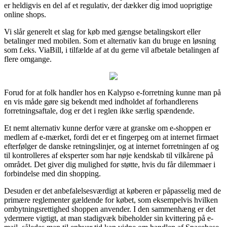
er heldigvis en del af et regulativ, der dækker dig imod uoprigtige
online shops.
Vi slår generelt et slag for køb med gængse betalingskort eller
betalinger med mobilen. Som et alternativ kan du bruge en løsning
som f.eks. ViaBill, i tilfælde af at du gerne vil afbetale betalingen af
flere omgange.
Forud for at folk handler hos en Kalypso e-forretning kunne man på
en vis måde gøre sig bekendt med indholdet af forhandlerens
forretningsaftale, dog er det i reglen ikke særlig spændende.
Et nemt alternativ kunne derfor være at granske om e-shoppen er
medlem af e-mærket, fordi det er et fingerpeg om at internet firmaet
efterfølger de danske retningslinjer, og at internet forretningen af og
til kontrolleres af eksperter som har nøje kendskab til vilkårene på
området. Det giver dig mulighed for støtte, hvis du får dilemmaer i
forbindelse med din shopping.
Desuden er det anbefalelsesværdigt at køberen er påpasselig med de
primære reglementer gældende for købet, som eksempelvis hvilken
ombytningsrettighed shoppen anvender. I den sammenhæng er det
ydermere vigtigt, at man stadigvæk bibeholder sin kvittering på e-