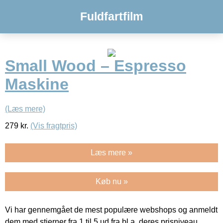
Fuldfartfilm
Small Wood – Espresso
Maskine
(Læs mere)
279
kr.
(Vis fragtpris)
Læs mere »
Køb nu »
Vi har gennemgået de mest populære webshops og anmeldt
dem med stjerner fra 1 til 5 ud fra bl.a. deres prisniveau,