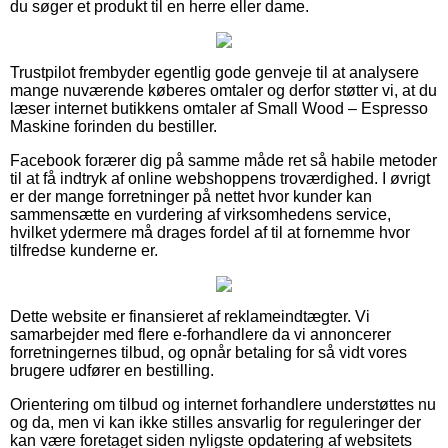
du søger et produkt til en herre eller dame.
Trustpilot frembyder egentlig gode genveje til at analysere
mange nuværende køberes omtaler og derfor støtter vi, at du
læser internet butikkens omtaler af Small Wood – Espresso
Maskine forinden du bestiller.
Facebook forærer dig på samme måde ret så habile metoder
til at få indtryk af online webshoppens troværdighed. I øvrigt
er der mange forretninger på nettet hvor kunder kan
sammensætte en vurdering af virksomhedens service,
hvilket ydermere må drages fordel af til at fornemme hvor
tilfredse kunderne er.
Dette website er finansieret af reklameindtægter. Vi
samarbejder med flere e-forhandlere da vi annoncerer
forretningernes tilbud, og opnår betaling for så vidt vores
brugere udfører en bestilling.
Orientering om tilbud og internet forhandlere understøttes nu
og da, men vi kan ikke stilles ansvarlig for reguleringer der
kan være foretaget siden nyligste opdatering af websitets