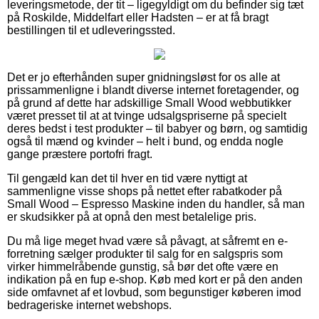
leveringsmetode, der tit – ligegyldigt om du befinder sig tæt
på Roskilde, Middelfart eller Hadsten – er at få bragt
bestillingen til et udleveringssted.
Det er jo efterhånden super gnidningsløst for os alle at
prissammenligne i blandt diverse internet foretagender, og
på grund af dette har adskillige Small Wood webbutikker
været presset til at at tvinge udsalgspriserne på specielt
deres bedst i test produkter – til babyer og børn, og samtidig
også til mænd og kvinder – helt i bund, og endda nogle
gange præstere portofri fragt.
Til gengæld kan det til hver en tid være nyttigt at
sammenligne visse shops på nettet efter rabatkoder på
Small Wood – Espresso Maskine inden du handler, så man
er skudsikker på at opnå den mest betalelige pris.
Du må lige meget hvad være så påvagt, at såfremt en e-
forretning sælger produkter til salg for en salgspris som
virker himmelråbende gunstig, så bør det ofte være en
indikation på en fup e-shop. Køb med kort er på den anden
side omfavnet af et lovbud, som begunstiger køberen imod
bedrageriske internet webshops.