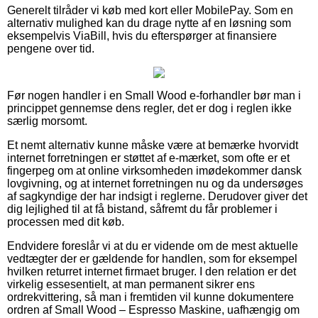
Generelt tilråder vi køb med kort eller MobilePay. Som en
alternativ mulighed kan du drage nytte af en løsning som
eksempelvis ViaBill, hvis du efterspørger at finansiere
pengene over tid.
Før nogen handler i en Small Wood e-forhandler bør man i
princippet gennemse dens regler, det er dog i reglen ikke
særlig morsomt.
Et nemt alternativ kunne måske være at bemærke hvorvidt
internet forretningen er støttet af e-mærket, som ofte er et
fingerpeg om at online virksomheden imødekommer dansk
lovgivning, og at internet forretningen nu og da undersøges
af sagkyndige der har indsigt i reglerne. Derudover giver det
dig lejlighed til at få bistand, såfremt du får problemer i
processen med dit køb.
Endvidere foreslår vi at du er vidende om de mest aktuelle
vedtægter der er gældende for handlen, som for eksempel
hvilken returret internet firmaet bruger. I den relation er det
virkelig essesentielt, at man permanent sikrer ens
ordrekvittering, så man i fremtiden vil kunne dokumentere
ordren af Small Wood – Espresso Maskine, uafhængig om