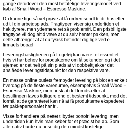
gange derudover den mest betalelige leveringsmodel ved
køb af Small Wood – Espresso Maskine.
Du kunne lige så vel prøve at få ordren sendt til dit hus eller
ud til din arbejdsplads. Fragttypen viser sig undertiden et
hak dyrere, men ydermere ret så problemfri. Den prisbilligste
fragttype vil dog altid være at du selv henter pakken, men
dette afhænger af at du fysisk befinder dig lige ved e-
firmaets bopæl.
Leveringshastigheden på Legetøj kan være ret essentiel
hvis vi har behov for produkterne om få sekunder, og i det
øjemed er det helt på sin plads at vi dobbelttjekker det
anslåede leveringstidspunkt for den respektive vare.
En masse online outlets frembyder levering på blot en enkelt
hverdag på de fleste varenumre, eksempelvis Small Wood –
Espresso Maskine, men husk at det forudsætter at
bestillingen laves tidligere end et bestemt tidspunkt, med det
formål at de garanteret kan nå at få produkterne ekspederet
før pakkepersonalet har fri.
Visse forhandlere på nettet tilbyder portofri levering, men
undertiden kun hvis man køber for et præcist beløb. Som
alternativ burde du udse dig den mindst kostelige