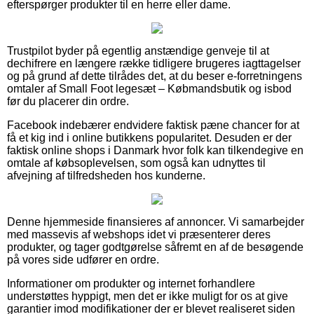
efterspørger produkter til en herre eller dame.
Trustpilot byder på egentlig anstændige genveje til at
dechifrere en længere række tidligere brugeres iagttagelser
og på grund af dette tilrådes det, at du beser e-forretningens
omtaler af Small Foot legesæt – Købmandsbutik og isbod
før du placerer din ordre.
Facebook indebærer endvidere faktisk pæne chancer for at
få et kig ind i online butikkens popularitet. Desuden er der
faktisk online shops i Danmark hvor folk kan tilkendegive en
omtale af købsoplevelsen, som også kan udnyttes til
afvejning af tilfredsheden hos kunderne.
Denne hjemmeside finansieres af annoncer. Vi samarbejder
med massevis af webshops idet vi præsenterer deres
produkter, og tager godtgørelse såfremt en af de besøgende
på vores side udfører en ordre.
Informationer om produkter og internet forhandlere
understøttes hyppigt, men det er ikke muligt for os at give
garantier imod modifikationer der er blevet realiseret siden