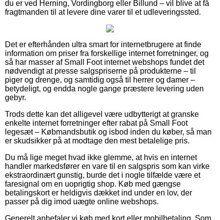
du er ved Herning, Vordingborg eller Billund – vil blive at få
fragtmanden til at levere dine varer til et udleveringssted.
Det er efterhånden ultra smart for internetbrugere at finde
information om priser fra forskellige internet forretninger, og
så har masser af Small Foot internet webshops fundet det
nødvendigt at presse salgspriserne på produkterne – til
piger og drenge, og samtidig også til herrer og damer –
betydeligt, og endda nogle gange præstere levering uden
gebyr.
Trods dette kan det alligevel være udbytterigt at granske
enkelte internet forretninger efter rabat på Small Foot
legesæt – Købmandsbutik og isbod inden du køber, så man
er skudsikker på at modtage den mest betalelige pris.
Du må lige meget hvad ikke glemme, at hvis en internet
handler markedsfører en vare til en salgspris som kan virke
ekstraordinært gunstig, burde det i nogle tilfælde være et
faresignal om en uoprigtig shop. Køb med gængse
betalingskort er heldigvis dækket ind under en lov, der
passer på dig imod uægte online webshops.
Generelt anbefaler vi køb med kort eller mobilbetaling. Som