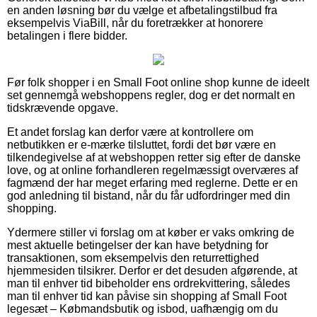
en anden løsning bør du vælge et afbetalingstilbud fra
eksempelvis ViaBill, når du foretrækker at honorere
betalingen i flere bidder.
Før folk shopper i en Small Foot online shop kunne de ideelt
set gennemgå webshoppens regler, dog er det normalt en
tidskrævende opgave.
Et andet forslag kan derfor være at kontrollere om
netbutikken er e-mærke tilsluttet, fordi det bør være en
tilkendegivelse af at webshoppen retter sig efter de danske
love, og at online forhandleren regelmæssigt overværes af
fagmænd der har meget erfaring med reglerne. Dette er en
god anledning til bistand, når du får udfordringer med din
shopping.
Ydermere stiller vi forslag om at køber er vaks omkring de
mest aktuelle betingelser der kan have betydning for
transaktionen, som eksempelvis den returrettighed
hjemmesiden tilsikrer. Derfor er det desuden afgørende, at
man til enhver tid bibeholder ens ordrekvittering, således
man til enhver tid kan påvise sin shopping af Small Foot
legesæt – Købmandsbutik og isbod, uafhængig om du