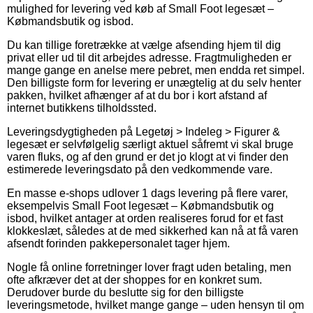
mulighed for levering ved køb af Small Foot legesæt –
Købmandsbutik og isbod.
Du kan tillige foretrække at vælge afsending hjem til dig
privat eller ud til dit arbejdes adresse. Fragtmuligheden er
mange gange en anelse mere pebret, men endda ret simpel.
Den billigste form for levering er unægtelig at du selv henter
pakken, hvilket afhænger af at du bor i kort afstand af
internet butikkens tilholdssted.
Leveringsdygtigheden på Legetøj > Indeleg > Figurer &
legesæt er selvfølgelig særligt aktuel såfremt vi skal bruge
varen fluks, og af den grund er det jo klogt at vi finder den
estimerede leveringsdato på den vedkommende vare.
En masse e-shops udlover 1 dags levering på flere varer,
eksempelvis Small Foot legesæt – Købmandsbutik og
isbod, hvilket antager at orden realiseres forud for et fast
klokkeslæt, således at de med sikkerhed kan nå at få varen
afsendt forinden pakkepersonalet tager hjem.
Nogle få online forretninger lover fragt uden betaling, men
ofte afkræver det at der shoppes for en konkret sum.
Derudover burde du beslutte sig for den billigste
leveringsmetode, hvilket mange gange – uden hensyn til om