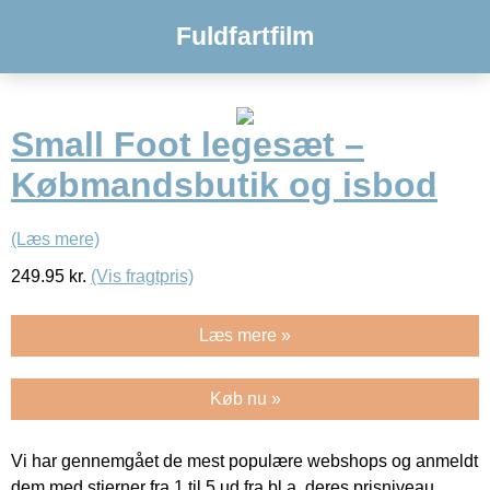
Fuldfartfilm
Small Foot legesæt –
Købmandsbutik og isbod
(Læs mere)
249.95
kr.
(Vis fragtpris)
Læs mere »
Køb nu »
Vi har gennemgået de mest populære webshops og anmeldt
dem med stjerner fra 1 til 5 ud fra bl.a. deres prisniveau,