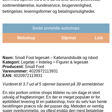
sortimentstørrelse, kundeservice, brugervenlighed,
betingelser, leveringsformer og betalingsmuligheder.
Bedst anmeldte webshops
Webshop
Stjerner
Link
Navn:
Small Foot legesæt – Købmandsbutik og isbod
Kategori:
Legetøj > Indeleg > Figurer & legesæt
Producent:
Small Foot
Varenummer:
4020972113931
EAN:
4020972113931
Vurderet til
3.7
ud af 5 stjerner baseret på
39
anmeldelser
En stor portion online shops tildeler nu om dage et stort
udvalg af fragtløsninger. En der er meget populær er for
øjeblikket levering til en pakkeshop, hvor du selv kan hente
bestillingen præcis når det passer dig. Metoden er nemlig
super overkommelig, og oftest endda den mest betalelige