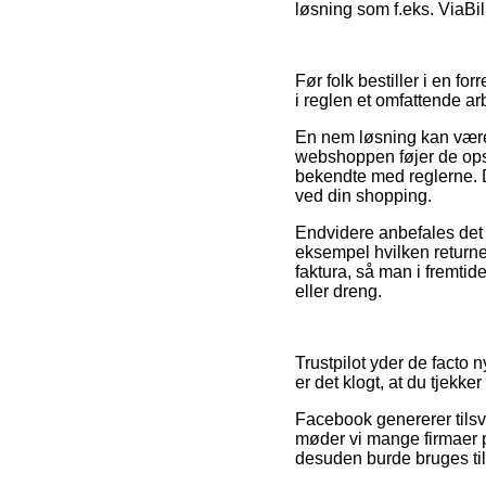
løsning som f.eks. ViaBil
Før folk bestiller i en f
i reglen et omfattende ar
En nem løsning kan være 
webshoppen føjer de opst
bekendte med reglerne. D
ved din shopping.
Endvidere anbefales det 
eksempel hvilken returner
faktura, så man i fremtid
eller dreng.
Trustpilot yder de facto 
er det klogt, at du tjekke
Facebook genererer tilsva
møder vi mange firmaer p
desuden burde bruges til a