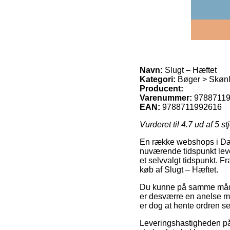
Navn:
Slugt – Hæftet
Kategori:
Bøger > Skønlit
Producent:
Varenummer:
9788711
EAN:
9788711992616
Vurderet til
4.7
ud af 5 st
En række webshops i Danm
nuværende tidspunkt leve
et selvvalgt tidspunkt. F
køb af Slugt – Hæftet.
Du kunne på samme måde p
er desværre en anelse m
er dog at hente ordren se
Leveringshastigheden på B