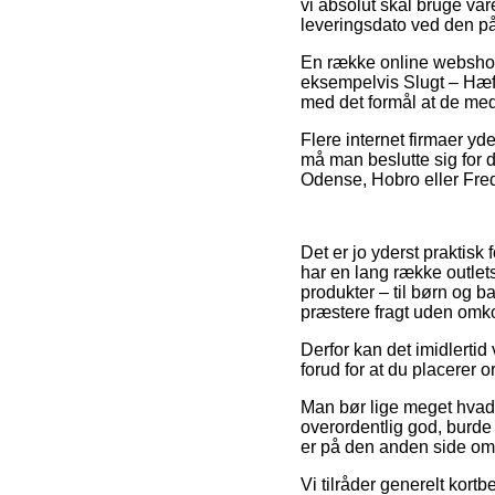
vi absolut skal bruge var
leveringsdato ved den p
En række online webshop
eksempelvis Slugt – Hæfte
med det formål at de med
Flere internet firmaer y
må man beslutte sig for d
Odense, Hobro eller Frede
Det er jo yderst praktisk
har en lang række outlets
produkter – til børn og 
præstere fragt uden omko
Derfor kan det imidlertid
forud for at du placerer o
Man bør lige meget hvad 
overordentlig god, burde 
er på den anden side omf
Vi tilråder generelt kort