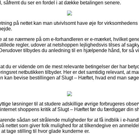
l, såfremt du ser en fordel i at dække betalingen senere.
orretning på nettet kan man utvivlsomt have øje for virksomhedens
bejde.
at se nærmere på om e-forhandleren er e-mærket, hvilket genere
illede regler, udover at netshoppen lejlighedsvis tilses af sag
erudover tilbydes du anledning til en hjælpende hånd, for så v
at du er vidende om de mest relevante betingelser der har betydn
ingsret netbutikken tilbyder. Her er det samtidig relevant, at ma
en kan bevise bestillingen af Slugt – Hæftet, hvad end man søger 
nyttige løsninger til at studere adskillige øvrige forbrugeres obs
r internet shoppens kritik af Slugt – Hæftet før du færdiggør din 
rende sådan set strålende muligheder for at få indblik i e-hand
å nettet som giver folk mulighed for at tilkendegive en anmeldel
t tage stilling til hvor glade kunderne er.