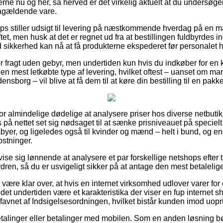
erne nu og her, så herved er det virkelig aktuelt at du undersøg
ågældende vare.
s stiller udsigt til levering på næstkommende hverdag på en m
t, men husk at det er regnet ud fra at bestillingen fuldbyrdes in
 sikkerhed kan nå at få produkterne ekspederet før personalet ho
der fragt uden gebyr, men undertiden kun hvis du indkøber for e
en mest letkøbte type af levering, hvilket oftest – uanset om ma
nsborg – vil blive at få dem til at køre din bestilling til en pak
 for almindelige dødelige at analysere priser hos diverse netbutik
 på nettet set sig nødsaget til at sænke prisniveauet på specielt 
babyer, og ligeledes også til kvinder og mænd – helt i bund, og 
stninger.
 vise sig lønnende at analysere et par forskellige netshops efter 
rdren, så du er usvigeligt sikker på at antage den mest betalelige
være klar over, at hvis en internet virksomhed udlover varer for
det undertiden være et karakteristika der viser en fup internet 
avnet af Indsigelsesordningen, hvilket bistår kunden imod uoprig
betalinger eller betalinger med mobilen. Som en anden løsning bø