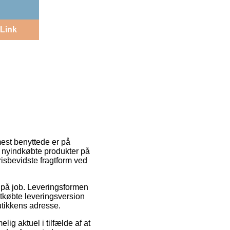
Link
mest benyttede er på
 nyindkøbte produkter på
risbevidste fragtform ved
r på job. Leveringsformen
tkøbte leveringsversion
butikkens adresse.
ig aktuel i tilfælde af at