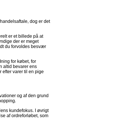
 handelsaftale, dog er det
lt er et billede på at
kyndige der er meget
idt du forvoldes besvær
ing for købet, for
n altid bevarer ens
efter varer til en pige
ervationer og af den grund
shopping.
lens kundefokus. I øvrigt
se af ordreforløbet, som