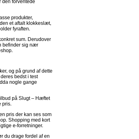
er den forventede
asse produkter,
den et aftalt klokkeslæt,
lder fyraften.
n konkret sum. Derudover
n befinder sig nær
keshop.
ker, og på grund af dette
deres bedst i test
endda nogle gange
tilbud på Slugt – Hæftet
 pris.
 en pris der kan ses som
shop. Shopping med kort
tige e-forretninger.
r du drage fordel af en