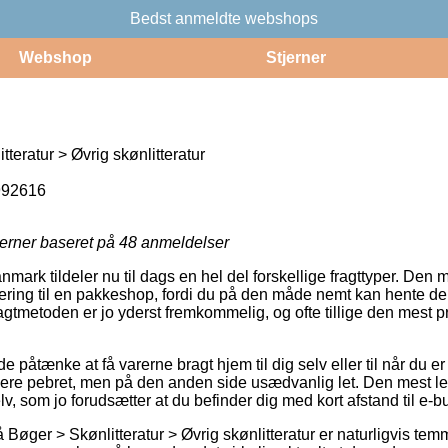
Bedst anmeldte webshops
Webshop
Stjerner
teratur > Øvrig skønlitteratur
992616
jerner baseret på
48
anmeldelser
ark tildeler nu til dags en hel del forskellige fragttyper. Den 
ring til en pakkeshop, fordi du på den måde nemt kan hente de
ragtmetoden er jo yderst fremkommelig, og ofte tillige den mest p
åtænke at få varerne bragt hjem til dig selv eller til når du e
ere pebret, men på den anden side usædvanlig let. Den mest le
lv, som jo forudsætter at du befinder dig med kort afstand til e-
øger > Skønlitteratur > Øvrig skønlitteratur er naturligvis temmel