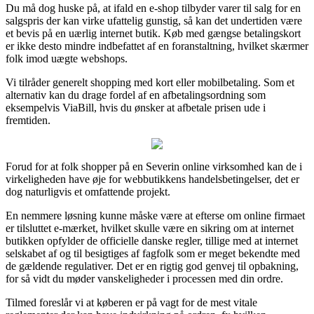
Du må dog huske på, at ifald en e-shop tilbyder varer til salg for en
salgspris der kan virke ufattelig gunstig, så kan det undertiden være
et bevis på en uærlig internet butik. Køb med gængse betalingskort
er ikke desto mindre indbefattet af en foranstaltning, hvilket skærmer
folk imod uægte webshops.
Vi tilråder generelt shopping med kort eller mobilbetaling. Som et
alternativ kan du drage fordel af en afbetalingsordning som
eksempelvis ViaBill, hvis du ønsker at afbetale prisen ude i
fremtiden.
Forud for at folk shopper på en Severin online virksomhed kan de i
virkeligheden have øje for webbutikkens handelsbetingelser, det er
dog naturligvis et omfattende projekt.
En nemmere løsning kunne måske være at efterse om online firmaet
er tilsluttet e-mærket, hvilket skulle være en sikring om at internet
butikken opfylder de officielle danske regler, tillige med at internet
selskabet af og til besigtiges af fagfolk som er meget bekendte med
de gældende regulativer. Det er en rigtig god genvej til opbakning,
for så vidt du møder vanskeligheder i processen med din ordre.
Tilmed foreslår vi at køberen er på vagt for de mest vitale