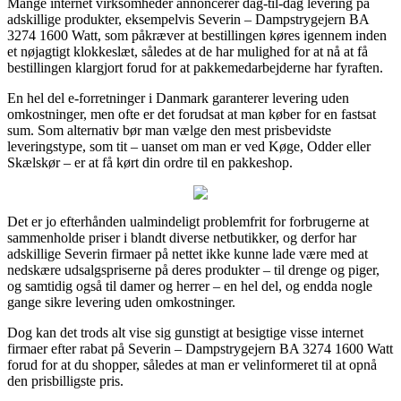
Mange internet virksomheder annoncerer dag-til-dag levering på
adskillige produkter, eksempelvis Severin – Dampstrygejern BA
3274 1600 Watt, som påkræver at bestillingen køres igennem inden
et nøjagtigt klokkeslæt, således at de har mulighed for at nå at få
bestillingen klargjort forud for at pakkemedarbejderne har fyraften.
En hel del e-forretninger i Danmark garanterer levering uden
omkostninger, men ofte er det forudsat at man køber for en fastsat
sum. Som alternativ bør man vælge den mest prisbevidste
leveringstype, som tit – uanset om man er ved Køge, Odder eller
Skælskør – er at få kørt din ordre til en pakkeshop.
Det er jo efterhånden ualmindeligt problemfrit for forbrugerne at
sammenholde priser i blandt diverse netbutikker, og derfor har
adskillige Severin firmaer på nettet ikke kunne lade være med at
nedskære udsalgspriserne på deres produkter – til drenge og piger,
og samtidig også til damer og herrer – en hel del, og endda nogle
gange sikre levering uden omkostninger.
Dog kan det trods alt vise sig gunstigt at besigtige visse internet
firmaer efter rabat på Severin – Dampstrygejern BA 3274 1600 Watt
forud for at du shopper, således at man er velinformeret til at opnå
den prisbilligste pris.