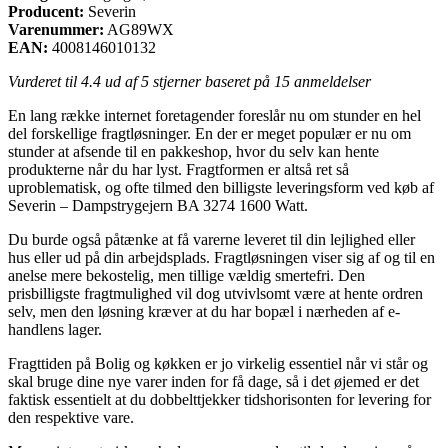
Producent:
Severin
Varenummer:
AG89WX
EAN:
4008146010132
Vurderet til
4.4
ud af 5 stjerner baseret på
15
anmeldelser
En lang række internet foretagender foreslår nu om stunder en hel
del forskellige fragtløsninger. En der er meget populær er nu om
stunder at afsende til en pakkeshop, hvor du selv kan hente
produkterne når du har lyst. Fragtformen er altså ret så
uproblematisk, og ofte tilmed den billigste leveringsform ved køb af
Severin – Dampstrygejern BA 3274 1600 Watt.
Du burde også påtænke at få varerne leveret til din lejlighed eller
hus eller ud på din arbejdsplads. Fragtløsningen viser sig af og til en
anelse mere bekostelig, men tillige vældig smertefri. Den
prisbilligste fragtmulighed vil dog utvivlsomt være at hente ordren
selv, men den løsning kræver at du har bopæl i nærheden af e-
handlens lager.
Fragttiden på Bolig og køkken er jo virkelig essentiel når vi står og
skal bruge dine nye varer inden for få dage, så i det øjemed er det
faktisk essentielt at du dobbelttjekker tidshorisonten for levering for
den respektive vare.