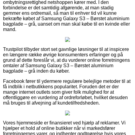
ombytningsrettighed netshoppen kører med. I den
forbindelse er det samtidig afgørende, at man stadig
gemmer ens ordremail, så man til enhver tid vil kunne
bekræfte købet af Samsung Galaxy S3 – Børstet aluminium
bagplade – grå, uanset om man skal købe til en kvinde eller
mand.
Trustpilot tilbyder stort set gavnlige løsninger til at inspicere
en længere række øvrige konsumenters erfaringer og på
grund af dette foreslår vi, at du vurderer online forretningens
omtaler af Samsung Galaxy S3 – Børstet aluminium
bagplade – grå inden du køber.
Facebook fører til ydermere regulære belejlige metoder til at
få indblik i netbutikkens popularitet. Foruden det er der
mange internet outlets som giver folk mulighed for at
offentliggøre en vurdering af ordreforløbet, hvilket desuden
må bruges til afvejning af kundetilfredsheden.
Vores hjemmeside er finansieret ved hjælp af reklamer. Vi
hjælper et hold af online butikker når vi markedsfører
forretningernes varer, og indhenter godtgørelse hvis vores