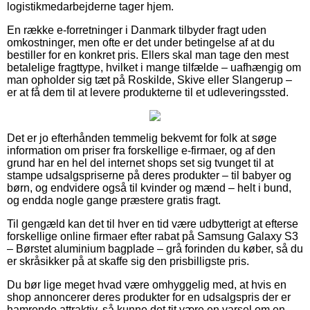
logistikmedarbejderne tager hjem.
En række e-forretninger i Danmark tilbyder fragt uden
omkostninger, men ofte er det under betingelse af at du
bestiller for en konkret pris. Ellers skal man tage den mest
betalelige fragttype, hvilket i mange tilfælde – uafhængig om
man opholder sig tæt på Roskilde, Skive eller Slangerup –
er at få dem til at levere produkterne til et udleveringssted.
Det er jo efterhånden temmelig bekvemt for folk at søge
information om priser fra forskellige e-firmaer, og af den
grund har en hel del internet shops set sig tvunget til at
stampe udsalgspriserne på deres produkter – til babyer og
børn, og endvidere også til kvinder og mænd – helt i bund,
og endda nogle gange præstere gratis fragt.
Til gengæld kan det til hver en tid være udbytterigt at efterse
forskellige online firmaer efter rabat på Samsung Galaxy S3
– Børstet aluminium bagplade – grå forinden du køber, så du
er skråsikker på at skaffe sig den prisbilligste pris.
Du bør lige meget hvad være omhyggelig med, at hvis en
shop annoncerer deres produkter for en udsalgspris der er
hamrende attraktiv, så kunne det tit være en varsel om en