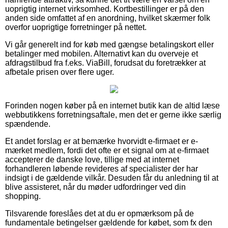
uoprigtig internet virksomhed. Kortbestillinger er på den
anden side omfattet af en anordning, hvilket skærmer folk
overfor uoprigtige forretninger på nettet.
Vi går generelt ind for køb med gængse betalingskort eller
betalinger med mobilen. Alternativt kan du overveje et
afdragstilbud fra f.eks. ViaBill, forudsat du foretrækker at
afbetale prisen over flere uger.
Forinden nogen køber på en internet butik kan de altid læse
webbutikkens forretningsaftale, men det er gerne ikke særlig
spændende.
Et andet forslag er at bemærke hvorvidt e-firmaet er e-
mærket medlem, fordi det ofte er et signal om at e-firmaet
accepterer de danske love, tillige med at internet
forhandleren løbende revideres af specialister der har
indsigt i de gældende vilkår. Desuden får du anledning til at
blive assisteret, når du møder udfordringer ved din
shopping.
Tilsvarende foreslåes det at du er opmærksom på de
fundamentale betingelser gældende for købet, som fx den