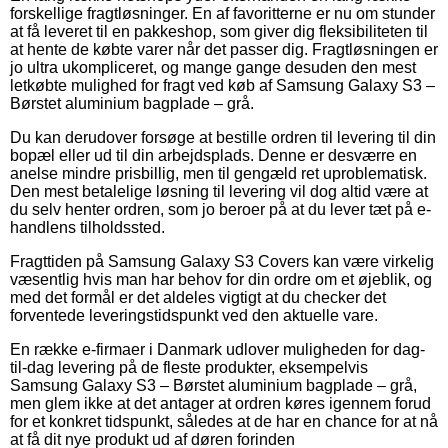
forskellige fragtløsninger. En af favoritterne er nu om stunder
at få leveret til en pakkeshop, som giver dig fleksibiliteten til
at hente de købte varer når det passer dig. Fragtløsningen er
jo ultra ukompliceret, og mange gange desuden den mest
letkøbte mulighed for fragt ved køb af Samsung Galaxy S3 –
Børstet aluminium bagplade – grå.
Du kan derudover forsøge at bestille ordren til levering til din
bopæl eller ud til din arbejdsplads. Denne er desværre en
anelse mindre prisbillig, men til gengæld ret uproblematisk.
Den mest betalelige løsning til levering vil dog altid være at
du selv henter ordren, som jo beroer på at du lever tæt på e-
handlens tilholdssted.
Fragttiden på Samsung Galaxy S3 Covers kan være virkelig
væsentlig hvis man har behov for din ordre om et øjeblik, og
med det formål er det aldeles vigtigt at du checker det
forventede leveringstidspunkt ved den aktuelle vare.
En række e-firmaer i Danmark udlover muligheden for dag-
til-dag levering på de fleste produkter, eksempelvis
Samsung Galaxy S3 – Børstet aluminium bagplade – grå,
men glem ikke at det antager at ordren køres igennem forud
for et konkret tidspunkt, således at de har en chance for at nå
at få dit nye produkt ud af døren forinden