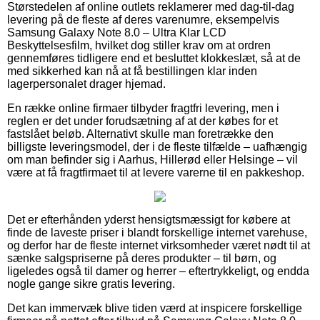
Størstedelen af online outlets reklamerer med dag-til-dag
levering på de fleste af deres varenumre, eksempelvis
Samsung Galaxy Note 8.0 – Ultra Klar LCD
Beskyttelsesfilm, hvilket dog stiller krav om at ordren
gennemføres tidligere end et besluttet klokkeslæt, så at de
med sikkerhed kan nå at få bestillingen klar inden
lagerpersonalet drager hjemad.
En række online firmaer tilbyder fragtfri levering, men i
reglen er det under forudsætning af at der købes for et
fastslået beløb. Alternativt skulle man foretrække den
billigste leveringsmodel, der i de fleste tilfælde – uafhængig
om man befinder sig i Aarhus, Hillerød eller Helsinge – vil
være at få fragtfirmaet til at levere varerne til en pakkeshop.
Det er efterhånden yderst hensigtsmæssigt for købere at
finde de laveste priser i blandt forskellige internet varehuse,
og derfor har de fleste internet virksomheder været nødt til at
sænke salgspriserne på deres produkter – til børn, og
ligeledes også til damer og herrer – eftertrykkeligt, og endda
nogle gange sikre gratis levering.
Det kan immervæk blive tiden værd at inspicere forskellige