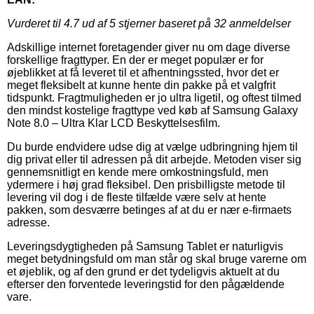
Vurderet til
4.7
ud af 5 stjerner baseret på
32
anmeldelser
Adskillige internet foretagender giver nu om dage diverse
forskellige fragttyper. En der er meget populær er for
øjeblikket at få leveret til et afhentningssted, hvor det er
meget fleksibelt at kunne hente din pakke på et valgfrit
tidspunkt. Fragtmuligheden er jo ultra ligetil, og oftest tilmed
den mindst kostelige fragttype ved køb af Samsung Galaxy
Note 8.0 – Ultra Klar LCD Beskyttelsesfilm.
Du burde endvidere udse dig at vælge udbringning hjem til
dig privat eller til adressen på dit arbejde. Metoden viser sig
gennemsnitligt en kende mere omkostningsfuld, men
ydermere i høj grad fleksibel. Den prisbilligste metode til
levering vil dog i de fleste tilfælde være selv at hente
pakken, som desværre betinges af at du er nær e-firmaets
adresse.
Leveringsdygtigheden på Samsung Tablet er naturligvis
meget betydningsfuld om man står og skal bruge varerne om
et øjeblik, og af den grund er det tydeligvis aktuelt at du
efterser den forventede leveringstid for den pågældende
vare.