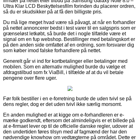
firmaer på nettet efter tilbud på Samsung Galaxy Note 8.0 –
Ultra Klar LCD Beskyttelsesfilm forinden du placerer ordren,
så du er skudsikker på at få den billigste pris.
Du må lige meget hvad være så påvagt, at når en forhandler
på nettet annoncerer bedst i test varer til en salgspris som er
grænseløst letkøbt, så burde det i nogle tilfælde være et
signal om en fup webshop. Bestillinger med betalingskort er
på den anden side omfattet af en ordning, som forsvarer dig
som køber imod falske forhandlere på nettet.
Generelt går vi ind for kortbetalinger eller betalinger med
mobilen. Som en alternativ mulighed burde du vælge et
afdragstilbud som fx ViaBill, i tilfælde af at du vil betale
pengene over flere uger.
Før folk bestiller i en e-forretning burde de uden tvivl se på
dens regler, dog er det uden tvivl ikke særlig morsomt.
En anden mulighed er at kigge om e-forhandleren er e-
mærke godkendt, eftersom det almindeligvis er et billede på
at e-firmaet lever op til de officielle danske regler, udover at
den undertiden føres tilsyn med af fagmænd der har den
nødvendige knowhow om vedtægterne på området. Dette er