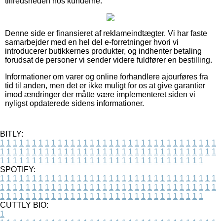
tilfredsheden hos kunderne.
Denne side er finansieret af reklameindtægter. Vi har faste
samarbejder med en hel del e-forretninger hvori vi
introducerer butikkernes produkter, og indhenter betaling
forudsat de personer vi sender videre fuldfører en bestilling.
Informationer om varer og online forhandlere ajourføres fra
tid til anden, men det er ikke muligt for os at give garantier
imod ændringer der måtte være implementeret siden vi
nyligst opdaterede sidens informationer.
BITLY:
1
1
1
1
1
1
1
1
1
1
1
1
1
1
1
1
1
1
1
1
1
1
1
1
1
1
1
1
1
1
1
1
1
1
1
1
1
1
1
1
1
1
1
1
1
1
1
1
1
1
1
1
1
1
1
1
1
1
1
1
1
1
1
1
1
1
1
1
1
1
1
1
1
1
1
1
1
1
1
1
1
1
1
1
1
1
1
1
1
1
1
1
1
1
1
1
1
1
1
1
SPOTIFY:
1
1
1
1
1
1
1
1
1
1
1
1
1
1
1
1
1
1
1
1
1
1
1
1
1
1
1
1
1
1
1
1
1
1
1
1
1
1
1
1
1
1
1
1
1
1
1
1
1
1
1
1
1
1
1
1
1
1
1
1
1
1
1
1
1
1
1
1
1
1
1
1
1
1
1
1
1
1
1
1
1
1
1
1
1
1
1
1
1
1
1
1
1
1
1
1
1
1
1
1
CUTTLY BIO:
1