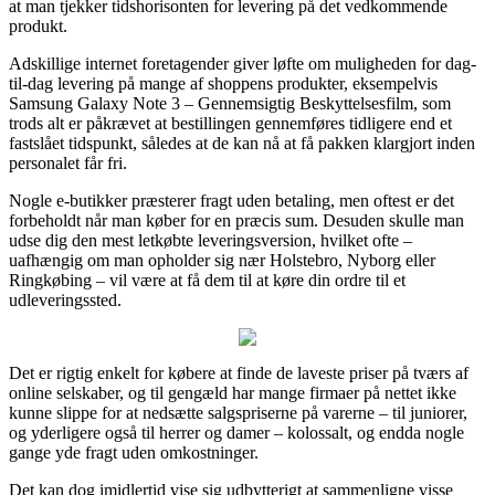
at man tjekker tidshorisonten for levering på det vedkommende
produkt.
Adskillige internet foretagender giver løfte om muligheden for dag-
til-dag levering på mange af shoppens produkter, eksempelvis
Samsung Galaxy Note 3 – Gennemsigtig Beskyttelsesfilm, som
trods alt er påkrævet at bestillingen gennemføres tidligere end et
fastslået tidspunkt, således at de kan nå at få pakken klargjort inden
personalet får fri.
Nogle e-butikker præsterer fragt uden betaling, men oftest er det
forbeholdt når man køber for en præcis sum. Desuden skulle man
udse dig den mest letkøbte leveringsversion, hvilket ofte –
uafhængig om man opholder sig nær Holstebro, Nyborg eller
Ringkøbing – vil være at få dem til at køre din ordre til et
udleveringssted.
Det er rigtig enkelt for købere at finde de laveste priser på tværs af
online selskaber, og til gengæld har mange firmaer på nettet ikke
kunne slippe for at nedsætte salgspriserne på varerne – til juniorer,
og yderligere også til herrer og damer – kolossalt, og endda nogle
gange yde fragt uden omkostninger.
Det kan dog imidlertid vise sig udbytterigt at sammenligne visse