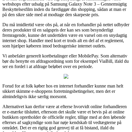
webshops efter udsalg på Samsung Galaxy Note 3 – Gennemsigtig
Beskyttelsesfilm inden du færdiggør din shopping, sådan at man er
på den sikre side med at modtage den skarpeste pris.
Du må imidlertid være obs på, at når en forhandler på nettet udbyder
deres produkter til en salgspris der kan ses som besynderligt
fremragende, kunne det undertiden være en varsel om en snydagtig
internet shop. Handler med kort er trods alt en del af et reglement,
som hjælper køberen imod bedrageriske internet outlets.
Vi anbefaler generelt kortbetalinger eller MobilePay. Som alternativ
bør du benytte en afdragsordning som for eksempel ViaBill, ifald du
ser en fordel i at afdrage beløbet over en periode.
Forud for at folk køber hos en internet forhandler kunne man helt
sikkert skimme e-shoppens forretningsbetingelser, men det er
almindeligvis ikke særlig morsomt.
Alternativet kan derfor være at efterse hvorvidt online forhandleren
er e-mærke tilsluttet, eftersom det skulle være et bevis på at online
butikken opretholder de officielle regler, tillige med at den løbende
efterses af sagkyndige som har nøje kendskab til vedtægterne på
området. Det er en rigtig god genvej til at få bistand, ifald du