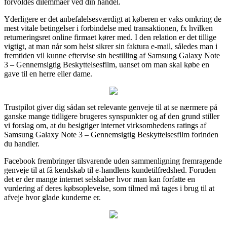
forvoldes dilemmaer ved din handel.
Yderligere er det anbefalelsesværdigt at køberen er vaks omkring de
mest vitale betingelser i forbindelse med transaktionen, fx hvilken
returneringsret online firmaet kører med. I den relation er det tillige
vigtigt, at man når som helst sikrer sin faktura e-mail, således man i
fremtiden vil kunne eftervise sin bestilling af Samsung Galaxy Note
3 – Gennemsigtig Beskyttelsesfilm, uanset om man skal købe en
gave til en herre eller dame.
Trustpilot giver dig sådan set relevante genveje til at se nærmere på
ganske mange tidligere brugeres synspunkter og af den grund stiller
vi forslag om, at du besigtiger internet virksomhedens ratings af
Samsung Galaxy Note 3 – Gennemsigtig Beskyttelsesfilm forinden
du handler.
Facebook frembringer tilsvarende uden sammenligning fremragende
genveje til at få kendskab til e-handlens kundetilfredshed. Foruden
det er der mange internet selskaber hvor man kan forfatte en
vurdering af deres købsoplevelse, som tilmed må tages i brug til at
afveje hvor glade kunderne er.