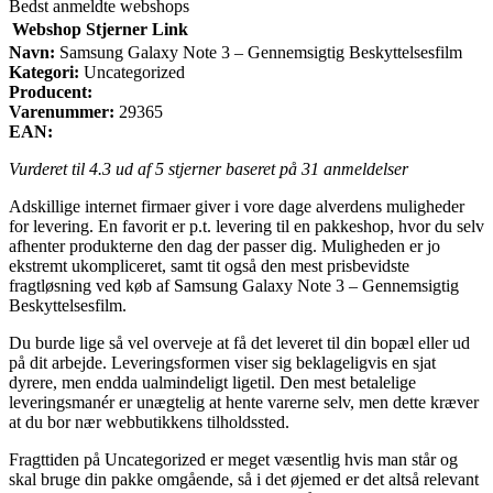
Bedst anmeldte webshops
Webshop
Stjerner
Link
Navn:
Samsung Galaxy Note 3 – Gennemsigtig Beskyttelsesfilm
Kategori:
Uncategorized
Producent:
Varenummer:
29365
EAN:
Vurderet til
4.3
ud af 5 stjerner baseret på
31
anmeldelser
Adskillige internet firmaer giver i vore dage alverdens muligheder
for levering. En favorit er p.t. levering til en pakkeshop, hvor du selv
afhenter produkterne den dag der passer dig. Muligheden er jo
ekstremt ukompliceret, samt tit også den mest prisbevidste
fragtløsning ved køb af Samsung Galaxy Note 3 – Gennemsigtig
Beskyttelsesfilm.
Du burde lige så vel overveje at få det leveret til din bopæl eller ud
på dit arbejde. Leveringsformen viser sig beklageligvis en sjat
dyrere, men endda ualmindeligt ligetil. Den mest betalelige
leveringsmanér er unægtelig at hente varerne selv, men dette kræver
at du bor nær webbutikkens tilholdssted.
Fragttiden på Uncategorized er meget væsentlig hvis man står og
skal bruge din pakke omgående, så i det øjemed er det altså relevant