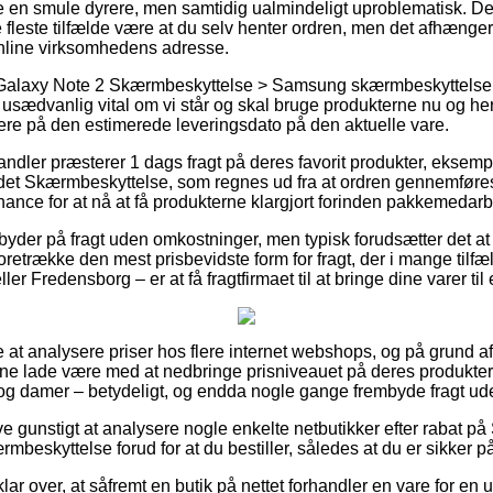
 en smule dyrere, men samtidig ualmindeligt uproblematisk. De
e fleste tilfælde være at du selv henter ordren, men det afhænger 
 online virksomhedens adresse.
Galaxy Note 2 Skærmbeskyttelse > Samsung skærmbeskyttelse
 usædvanlig vital om vi står og skal bruge produkterne nu og her
mere på den estimerede leveringsdato på den aktuelle vare.
andler præsterer 1 dags fragt på deres favorit produkter, ekse
det Skærmbeskyttelse, som regnes ud fra at ordren gennemføres
hance for at nå at få produkterne klargjort forinden pakkemedarbe
yder på fragt uden omkostninger, men typisk forudsætter det at d
 foretrække den mest prisbevidste form for fragt, der i mange tilf
r Fredensborg – er at få fragtfirmaet til at bringe dine varer til
le at analysere priser hos flere internet webshops, og på grund af
nne lade være med at nedbringe prisniveauet på deres produkter 
er og damer – betydeligt, og endda nogle gange frembyde fragt ud
ive gunstigt at analysere nogle enkelte netbutikker efter rabat
beskyttelse forud for at du bestiller, således at du er sikker på
lar over, at såfremt en butik på nettet forhandler en vare for en 