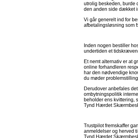
utrolig beskeden, burde 
den anden side dækket in
Vi går generelt ind for b
afbetalingsløsning som fx
Inden nogen bestiller hos
undertiden et tidskræven
Et nemt alternativ er at
online forhandleren respe
har den nødvendige knowh
du møder problemstillinge
Derudover anbefales det 
ombytningspolitik interne
beholder ens kvittering,
Tynd Hærdet Skærmbeskytt
Trustpilot fremskaffer g
anmeldelser og herved ti
Tynd Hærdet Skærmbeskyt