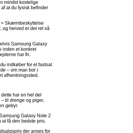
n mindst kostelige
af at du fysisk befinder
 > Skærmbeskyttelse
, og herved er det ret så
mpelvis Samsung Galaxy
 inden et konkret
jderne har fri.
u indkøber for et fastsat
ælde – om man bor i
 et afhentningssted.
 dette har en hel del
– til drenge og piger,
en gebyr.
 på Samsung Galaxy Note 2
 at få den bedste pris.
udsalgspris der anses for