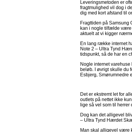
Leveringsmetoden er ofte
fragtmulighed vil dog i d
dig med kort afstand til
Fragttiden på Samsung 
kan i nogle tilfælde være
aktuelt at vi kigger nær
En lang række internet h
Note 2 – Ultra Tynd Hær
tidspunkt, så de har en c
Nogle internet varehuse b
beløb. I øvrigt skulle du
Esbjerg, Smørumnedre elle
Det er ekstremt let for al
outlets på nettet ikke ku
lige så vel som til herr
Dog kan det alligevel bl
– Ultra Tynd Hærdet Skærm
Man skal alligevel være k