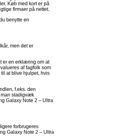
er. Køb med kort er på
tige firmaer på nettet.
 du benytte en
lkår, men det er
t er en erklæring om at
evalueres af fagfolk som
at blive hjulpet, hvis
ndlen, f.eks. den
at man stadigvæk
ng Galaxy Note 2 – Ultra
ligere forbrugeres
ng Galaxy Note 2 – Ultra