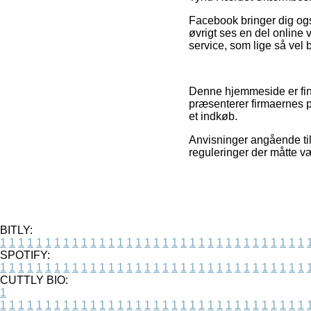
Facebook bringer dig også
øvrigt ses en del online
service, som lige så vel
Denne hjemmeside er fin
præsenterer firmaernes p
et indkøb.
Anvisninger angående til
reguleringer der måtte v
BITLY:
1
1
1
1
1
1
1
1
1
1
1
1
1
1
1
1
1
1
1
1
1
1
1
1
1
1
1
1
1
1
1
1
1
1
SPOTIFY:
1
1
1
1
1
1
1
1
1
1
1
1
1
1
1
1
1
1
1
1
1
1
1
1
1
1
1
1
1
1
1
1
1
1
CUTTLY BIO:
1
1
1
1
1
1
1
1
1
1
1
1
1
1
1
1
1
1
1
1
1
1
1
1
1
1
1
1
1
1
1
1
1
1
1