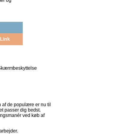
mer og
Link
Skærmbeskyttelse
 af de populære er nu til
et passer dig bedst.
ringsmanér ved køb af
arbejder.