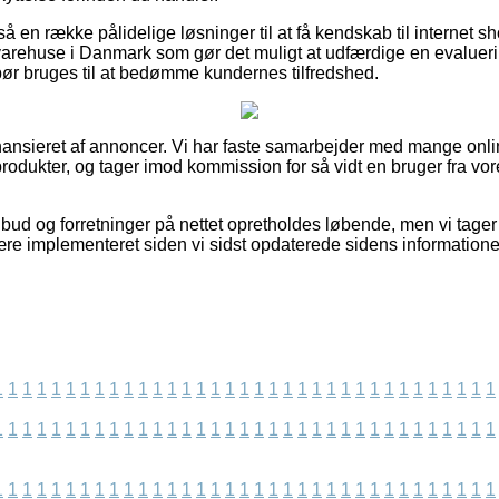
 en række pålidelige løsninger til at få kendskab til internet s
 varehuse i Danmark som gør det muligt at udfærdige en evalue
 bør bruges til at bedømme kundernes tilfredshed.
ansieret af annoncer. Vi har faste samarbejder med mange onli
rodukter, og tager imod kommission for så vidt en bruger fra vo
bud og forretninger på nettet opretholdes løbende, men vi tager 
ære implementeret siden vi sidst opdaterede sidens informatione
1
1
1
1
1
1
1
1
1
1
1
1
1
1
1
1
1
1
1
1
1
1
1
1
1
1
1
1
1
1
1
1
1
1
1
1
1
1
1
1
1
1
1
1
1
1
1
1
1
1
1
1
1
1
1
1
1
1
1
1
1
1
1
1
1
1
1
1
1
1
1
1
1
1
1
1
1
1
1
1
1
1
1
1
1
1
1
1
1
1
1
1
1
1
1
1
1
1
1
1
1
1
1
1
1