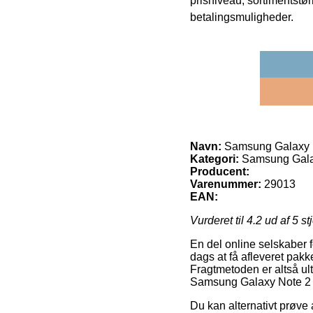
prisniveau, sortimentstø
betalingsmuligheder.
Navn:
Samsung Galaxy N
Kategori:
Samsung Galax
Producent:
Varenummer:
29013
EAN:
Vurderet til
4.2
ud af 5 st
En del online selskaber f
dags at få afleveret pakk
Fragtmetoden er altså ul
Samsung Galaxy Note 2 
Du kan alternativt prøve a