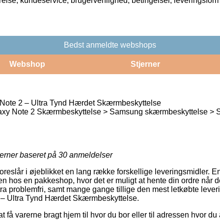
rrelse, kundeservice, brugervenlighed, betingelser, leveringsfor
Bedst anmeldte webshops
Webshop
Stjerner
ote 2 – Ultra Tynd Hærdet Skærmbeskyttelse
y Note 2 Skærmbeskyttelse > Samsung skærmbeskyttelse > 
jerner baseret på
30
anmeldelser
oreslår i øjeblikket en lang række forskellige leveringsmidler. En
en hos en pakkeshop, hvor det er muligt at hente din ordre når d
tra problemfri, samt mange gange tillige den mest letkøbte leve
– Ultra Tynd Hærdet Skærmbeskyttelse.
t få varerne bragt hjem til hvor du bor eller til adressen hvor du 