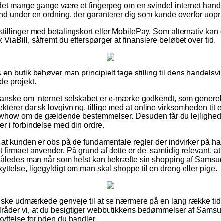
det mange gange være et fingerpeg om en svindel internet handl
d under en ordning, der garanterer dig som kunde overfor uoprig
estillinger med betalingskort eller MobilePay. Som alternativ kan
 ViaBill, såfremt du efterspørger at finansiere beløbet over tid.
 en butik behøver man principielt tage stilling til dens handelsvi
de projekt.
 granske om internet selskabet er e-mærke godkendt, som generel
kterer dansk lovgivning, tillige med at online virksomheden tit 
ow om de gældende bestemmelser. Desuden får du lejlighed til 
r i forbindelse med din ordre.
at kunden er obs på de fundamentale regler der indvirker på ha
t firmaet anvender. På grund af dette er det samtidig relevant, 
 således man når som helst kan bekræfte sin shopping af Samsu
else, ligegyldigt om man skal shoppe til en dreng eller pige.
anske udmærkede genveje til at se nærmere på en lang række tid
lråder vi, at du besigtiger webbutikkens bedømmelser af Samsu
telse forinden du handler.