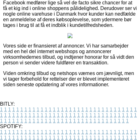
Facebook medfører lige så vel de facto sikre chancer for at
få et kig ind i online shoppens pålidelighed. Derudover ser vi
nogle online varehuse i Danmark hvor kunder kan nedfælde
en anmeldelse af deres købsoplevelse, som ydermere bør
tages i brug til at få et indblik i kundetilfredsheden.
Vores side er finansieret af annoncer. Vi har samarbejder
med en hel del internet webshops og annoncerer
virksomhedernes tilbud, og indtjener honorar for så vidt den
person vi sender videre fuldfører en transaktion.
Viden omkring tilbud og netshops værnes om jævnligt, men
vi tager forbehold for rettelser der er blevet implementeret
siden seneste opdatering af vores informationer.
BITLY:
1
1
1
1
1
1
1
1
1
1
1
1
1
1
1
1
1
1
1
1
1
1
1
1
1
1
1
1
1
1
1
1
1
1
1
1
1
1
1
1
1
1
1
1
1
1
1
1
1
1
1
1
1
1
1
1
1
1
1
1
1
1
1
1
1
1
1
1
1
1
1
1
1
1
1
1
1
1
1
1
1
1
1
1
1
1
1
1
1
1
1
1
1
1
1
1
1
1
1
1
SPOTIFY:
1
1
1
1
1
1
1
1
1
1
1
1
1
1
1
1
1
1
1
1
1
1
1
1
1
1
1
1
1
1
1
1
1
1
1
1
1
1
1
1
1
1
1
1
1
1
1
1
1
1
1
1
1
1
1
1
1
1
1
1
1
1
1
1
1
1
1
1