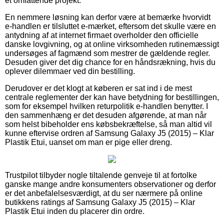
et omfattende projekt.
En nemmere løsning kan derfor være at bemærke hvorvidt
e-handlen er tilsluttet e-mærket, eftersom det skulle være en
antydning af at internet firmaet overholder den officielle
danske lovgivning, og at online virksomheden rutinemæssigt
undersøges af fagmænd som mestrer de gældende regler.
Desuden giver det dig chance for en håndsrækning, hvis du
oplever dilemmaer ved din bestilling.
Derudover er det klogt at køberen er sat ind i de mest
centrale reglementer der kan have betydning for bestillingen,
som for eksempel hvilken returpolitik e-handlen benytter. I
den sammenhæng er det desuden afgørende, at man når
som helst bibeholder ens købsbekræftelse, så man altid vil
kunne eftervise ordren af Samsung Galaxy J5 (2015) – Klar
Plastik Etui, uanset om man er pige eller dreng.
Trustpilot tilbyder nogle tiltalende genveje til at fortolke
ganske mange andre konsumenters observationer og derfor
er det anbefalelsesværdigt, at du ser nærmere på online
butikkens ratings af Samsung Galaxy J5 (2015) – Klar
Plastik Etui inden du placerer din ordre.