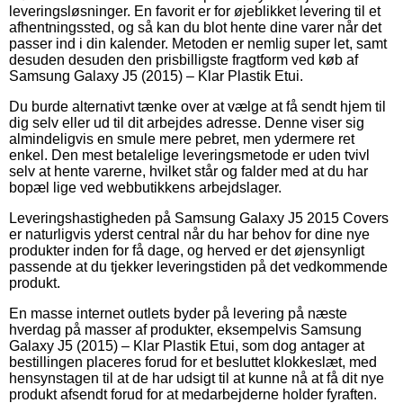
leveringsløsninger. En favorit er for øjeblikket levering til et
afhentningssted, og så kan du blot hente dine varer når det
passer ind i din kalender. Metoden er nemlig super let, samt
desuden desuden den prisbilligste fragtform ved køb af
Samsung Galaxy J5 (2015) – Klar Plastik Etui.
Du burde alternativt tænke over at vælge at få sendt hjem til
dig selv eller ud til dit arbejdes adresse. Denne viser sig
almindeligvis en smule mere pebret, men ydermere ret
enkel. Den mest betalelige leveringsmetode er uden tvivl
selv at hente varerne, hvilket står og falder med at du har
bopæl lige ved webbutikkens arbejdslager.
Leveringshastigheden på Samsung Galaxy J5 2015 Covers
er naturligvis yderst central når du har behov for dine nye
produkter inden for få dage, og herved er det øjensynligt
passende at du tjekker leveringstiden på det vedkommende
produkt.
En masse internet outlets byder på levering på næste
hverdag på masser af produkter, eksempelvis Samsung
Galaxy J5 (2015) – Klar Plastik Etui, som dog antager at
bestillingen placeres forud for et besluttet klokkeslæt, med
hensynstagen til at de har udsigt til at kunne nå at få dit nye
produkt afsendt forud for at medarbejderne holder fyraften.