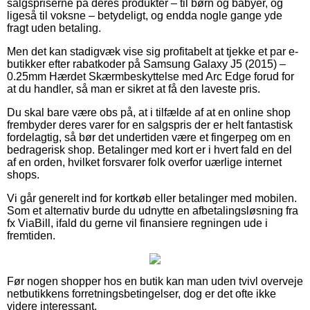
salgspriserne på deres produkter – til børn og babyer, og
ligeså til voksne – betydeligt, og endda nogle gange yde
fragt uden betaling.
Men det kan stadigvæk vise sig profitabelt at tjekke et par e-
butikker efter rabatkoder på Samsung Galaxy J5 (2015) –
0.25mm Hærdet Skærmbeskyttelse med Arc Edge forud for
at du handler, så man er sikret at få den laveste pris.
Du skal bare være obs på, at i tilfælde af at en online shop
frembyder deres varer for en salgspris der er helt fantastisk
fordelagtig, så bør det undertiden være et fingerpeg om en
bedragerisk shop. Betalinger med kort er i hvert fald en del
af en orden, hvilket forsvarer folk overfor uærlige internet
shops.
Vi går generelt ind for kortkøb eller betalinger med mobilen.
Som et alternativ burde du udnytte en afbetalingsløsning fra
fx ViaBill, ifald du gerne vil finansiere regningen ude i
fremtiden.
Før nogen shopper hos en butik kan man uden tvivl overveje
netbutikkens forretningsbetingelser, dog er det ofte ikke
videre interessant.