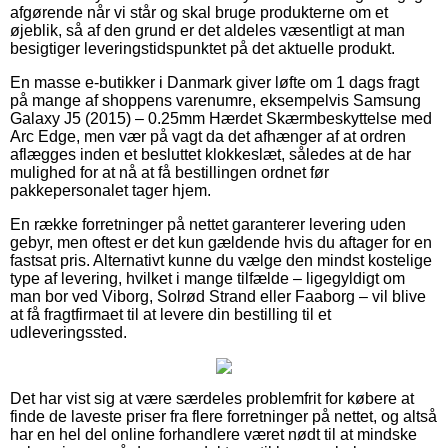
afgørende når vi står og skal bruge produkterne om et
øjeblik, så af den grund er det aldeles væsentligt at man
besigtiger leveringstidspunktet på det aktuelle produkt.
En masse e-butikker i Danmark giver løfte om 1 dags fragt
på mange af shoppens varenumre, eksempelvis Samsung
Galaxy J5 (2015) – 0.25mm Hærdet Skærmbeskyttelse med
Arc Edge, men vær på vagt da det afhænger af at ordren
aflægges inden et besluttet klokkeslæt, således at de har
mulighed for at nå at få bestillingen ordnet før
pakkepersonalet tager hjem.
En række forretninger på nettet garanterer levering uden
gebyr, men oftest er det kun gældende hvis du aftager for en
fastsat pris. Alternativt kunne du vælge den mindst kostelige
type af levering, hvilket i mange tilfælde – ligegyldigt om
man bor ved Viborg, Solrød Strand eller Faaborg – vil blive
at få fragtfirmaet til at levere din bestilling til et
udleveringssted.
Det har vist sig at være særdeles problemfrit for købere at
finde de laveste priser fra flere forretninger på nettet, og altså
har en hel del online forhandlere været nødt til at mindske