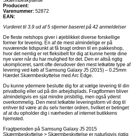
Skærmbeskyttelse
Producent:
Varenummer:
52872
EAN:
Vurderet til
3.9
ud af 5 stjerner baseret på
42
anmeldelser
De fleste netshops giver i øjeblikket diverse forskellige
former for levering. En af de mest almindelige er på
nuværende tidspunkt at få bragt ordren til en pakkeshop,
hvor det nemlig er ret fleksibelt for dig at kunne hente dine
nye varer når du har mulighed for det. Den er altså rigtig
ukompliceret, samt ofte derudover den mest letkøbte type af
levering ved køb af Samsung Galaxy J5 (2015) – 0.25mm
Hærdet Skærmbeskyttelse med Arc Edge.
Du kunne ydermere beslutte dig for at vælge levering til din
privatbolig eller ud på din arbejdsplads. Fragtformen bliver
almindeligvis en sjat mindre prisbillig, men også yderst
overkommelig. Den mest letkøbte leveringsform vil dog til
enhver tid være at du selv henter ordren, hvilket er betinget
af at du opholder dig i nærheden af internet butikkens
hjemsted.
Fragtperioden på Samsung Galaxy J5 2015
Skærmbeskyttelse > Skærmbeskyttelse er naturligvis rigtig