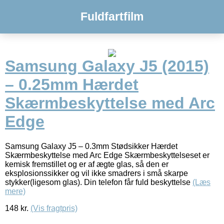
Fuldfartfilm
Samsung Galaxy J5 (2015)
– 0.25mm Hærdet
Skærmbeskyttelse med Arc
Edge
Samsung Galaxy J5 – 0.3mm Stødsikker Hærdet
Skærmbeskyttelse med Arc Edge Skærmbeskyttelseset er
kemisk fremstillet og er af ægte glas, så den er
eksplosionssikker og vil ikke smadrers i små skarpe
stykker(ligesom glas). Din telefon får fuld beskyttelse
(Læs
mere)
148
kr.
(Vis fragtpris)