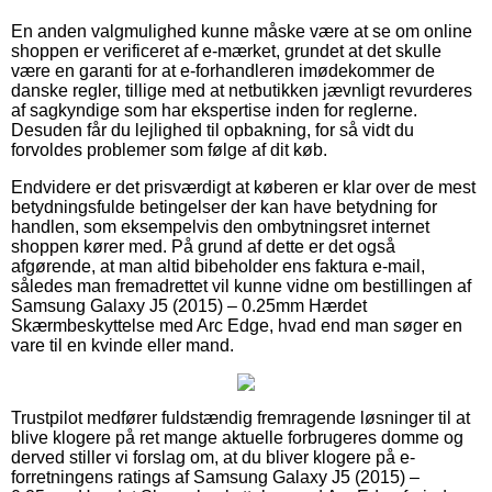
En anden valgmulighed kunne måske være at se om online
shoppen er verificeret af e-mærket, grundet at det skulle
være en garanti for at e-forhandleren imødekommer de
danske regler, tillige med at netbutikken jævnligt revurderes
af sagkyndige som har ekspertise inden for reglerne.
Desuden får du lejlighed til opbakning, for så vidt du
forvoldes problemer som følge af dit køb.
Endvidere er det prisværdigt at køberen er klar over de mest
betydningsfulde betingelser der kan have betydning for
handlen, som eksempelvis den ombytningsret internet
shoppen kører med. På grund af dette er det også
afgørende, at man altid bibeholder ens faktura e-mail,
således man fremadrettet vil kunne vidne om bestillingen af
Samsung Galaxy J5 (2015) – 0.25mm Hærdet
Skærmbeskyttelse med Arc Edge, hvad end man søger en
vare til en kvinde eller mand.
Trustpilot medfører fuldstændig fremragende løsninger til at
blive klogere på ret mange aktuelle forbrugeres domme og
derved stiller vi forslag om, at du bliver klogere på e-
forretningens ratings af Samsung Galaxy J5 (2015) –