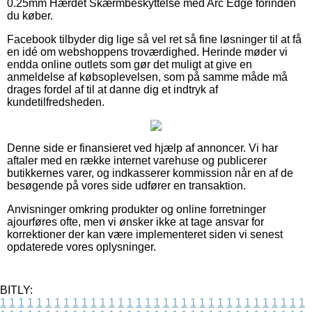
0.25mm Hærdet Skærmbeskyttelse med Arc Edge forinden
du køber.
Facebook tilbyder dig lige så vel ret så fine løsninger til at få
en idé om webshoppens troværdighed. Herinde møder vi
endda online outlets som gør det muligt at give en
anmeldelse af købsoplevelsen, som på samme måde må
drages fordel af til at danne dig et indtryk af
kundetilfredsheden.
Denne side er finansieret ved hjælp af annoncer. Vi har
aftaler med en række internet varehuse og publicerer
butikkernes varer, og indkasserer kommission når en af de
besøgende på vores side udfører en transaktion.
Anvisninger omkring produkter og online forretninger
ajourføres ofte, men vi ønsker ikke at tage ansvar for
korrektioner der kan være implementeret siden vi senest
opdaterede vores oplysninger.
BITLY:
1
1
1
1
1
1
1
1
1
1
1
1
1
1
1
1
1
1
1
1
1
1
1
1
1
1
1
1
1
1
1
1
1
1