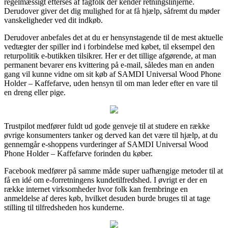
regelmæssigt efterses af fagfolk der kender retningslinjerne.
Derudover giver det dig mulighed for at få hjælp, såfremt du møder
vanskeligheder ved dit indkøb.
Derudover anbefales det at du er hensynstagende til de mest aktuelle
vedtægter der spiller ind i forbindelse med købet, til eksempel den
returpolitik e-butikken tilsikrer. Her er det tillige afgørende, at man
permanent bevarer ens kvittering på e-mail, således man en anden
gang vil kunne vidne om sit køb af SAMDI Universal Wood Phone
Holder – Kaffefarve, uden hensyn til om man leder efter en vare til
en dreng eller pige.
Trustpilot medfører fuldt ud gode genveje til at studere en række
øvrige konsumenters tanker og derved kan det være til hjælp, at du
gennemgår e-shoppens vurderinger af SAMDI Universal Wood
Phone Holder – Kaffefarve forinden du køber.
Facebook medfører på samme måde super uafhængige metoder til at
få en idé om e-forretningens kundetilfredshed. I øvrigt er der en
række internet virksomheder hvor folk kan frembringe en
anmeldelse af deres køb, hvilket desuden burde bruges til at tage
stilling til tilfredsheden hos kunderne.