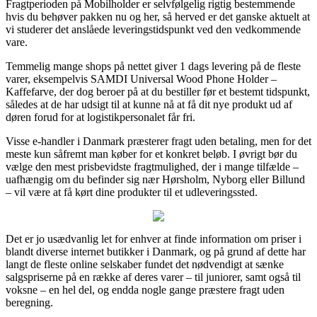
Fragtperioden på Mobilholder er selvfølgelig rigtig bestemmende
hvis du behøver pakken nu og her, så herved er det ganske aktuelt at
vi studerer det anslåede leveringstidspunkt ved den vedkommende
vare.
Temmelig mange shops på nettet giver 1 dags levering på de fleste
varer, eksempelvis SAMDI Universal Wood Phone Holder –
Kaffefarve, der dog beroer på at du bestiller før et bestemt tidspunkt,
således at de har udsigt til at kunne nå at få dit nye produkt ud af
døren forud for at logistikpersonalet får fri.
Visse e-handler i Danmark præsterer fragt uden betaling, men for det
meste kun såfremt man køber for et konkret beløb. I øvrigt bør du
vælge den mest prisbevidste fragtmulighed, der i mange tilfælde –
uafhængig om du befinder sig nær Hørsholm, Nyborg eller Billund
– vil være at få kørt dine produkter til et udleveringssted.
Det er jo usædvanlig let for enhver at finde information om priser i
blandt diverse internet butikker i Danmark, og på grund af dette har
langt de fleste online selskaber fundet det nødvendigt at sænke
salgspriserne på en række af deres varer – til juniorer, samt også til
voksne – en hel del, og endda nogle gange præstere fragt uden
beregning.