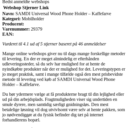
Bedst anmeldte webshops
Webshop
Stjerner
Link
Navn:
SAMDI Universal Wood Phone Holder – Kaffefarve
Kategori:
Mobilholder
Producent:
Varenummer:
29379
EAN:
Vurderet til
4.1
ud af 5 stjerner baseret på
46
anmeldelser
Mange online webshops giver nu til dags mange forskellige metoder
til levering. En der er meget almindelig er efterhånden
udleveringssteder, så du selv har mulighed for at hente de
nyindkøbte produkter når der er mulighed for det. Leveringstypen er
jo meget praktisk, samt i mange tilfælde også den mest prisbevidste
metode til levering ved køb af SAMDI Universal Wood Phone
Holder – Kaffefarve.
Du bør ydermere vælge at få produkterne bragt til din lejlighed eller
ud på din arbejdsplads. Fragtmuligheden viser sig undertiden en
smule dyrere, men samtidig særligt gnidningsløs. Den mest
betalelige løsning vil dog utvivlsomt være selv at hente pakken, som
jo nødvendiggør at du fysisk befinder dig tæt på internet
forhandlerens bopæl.