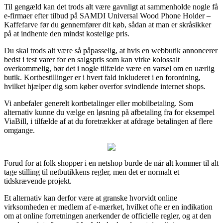
Til gengæld kan det trods alt være gavnligt at sammenholde nogle få
e-firmaer efter tilbud på SAMDI Universal Wood Phone Holder –
Kaffefarve før du gennemfører dit køb, sådan at man er skråsikker
på at indhente den mindst kostelige pris.
Du skal trods alt være så påpasselig, at hvis en webbutik annoncerer
bedst i test varer for en salgspris som kan virke kolossalt
overkommelig, bør det i nogle tilfælde være en varsel om en uærlig
butik. Kortbestillinger er i hvert fald inkluderet i en forordning,
hvilket hjælper dig som køber overfor svindlende internet shops.
Vi anbefaler generelt kortbetalinger eller mobilbetaling. Som
alternativ kunne du vælge en løsning på afbetaling fra for eksempel
ViaBill, i tilfælde af at du foretrækker at afdrage betalingen af flere
omgange.
Forud for at folk shopper i en netshop burde de når alt kommer til alt
tage stilling til netbutikkens regler, men det er normalt et
tidskrævende projekt.
Et alternativ kan derfor være at granske hvorvidt online
virksomheden er medlem af e-mærket, hvilket ofte er en indikation
om at online forretningen anerkender de officielle regler, og at den