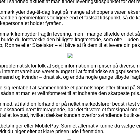
et i sandhed aktuelt at man finder leveringstidspunktet for det r
anmark yder dag-til-dag fragt på mange af shoppens varer, ek
handlen gemmenføres tidligere end et fastsat tidspunkt, så de ka
kepersonalet holder fyraften.
anmark frembyder fragtfri levering, men i mange tilfælde er det 
s burde du foretrække den billigste fragtmetode, som ofte – uden
, Rønne eller Skælskør – vil blive at få dem til at levere din pak
uproblematisk for folk at søge information om priser på diverse 
ternet varehuse været tvunget til at formindske salgspriserne 
il mænd og kvinder – drastisk, og endda nogle gange tilbyde fragtf
se sig rentabelt at sammenholde et par netshops efter tilbud på
ådan at man er velinformeret til at indhente den skarpeste pris
d, at ifald en forhandler på nettet markedsfører bedst i test var
e ekstraordinært fremragende, bør det tit være et faresignal o
 af et lovbud, hvilket dækker kunden overfor svindlende butikker
rtbetalinger eller MobilePay. Som et alternativ kunne du vælge e
idt du higer efter at klare prisen ude i fremtiden.