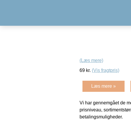
(Læs mere)
69
kr.
(Vis fragtpris)
Læs mere »
Vi har gennemgået de mes
prisniveau, sortimentstø
betalingsmuligheder.