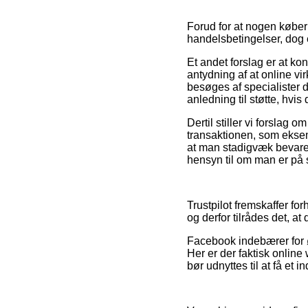
Forud for at nogen købe
handelsbetingelser, dog e
Et andet forslag er at k
antydning af at online vi
besøges af specialister 
anledning til støtte, hvi
Dertil stiller vi forslag
transaktionen, som eksemp
at man stadigvæk bevarer
hensyn til om man er på s
Trustpilot fremskaffer f
og derfor tilrådes det, a
Facebook indebærer for øv
Her er der faktisk online
bør udnyttes til at få et 