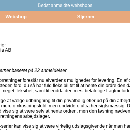
Bedst anmeldte webshops
Webshop
Stjerner
ier
ia AB
jerner baseret på
22
anmeldelser
forretninger foreslår nu alverdens muligheder for levering. En af
der, fordi du så har fuld fleksibilitet til at hente din ordre den 
 meget fleksibel, samt tit endda den mest betalelige fragtmeto
ge at vælge udbringning til din privatbolig eller ud på din arbe
jat mere omkostningsfuld, men endvidere ultra hensigtsmæssig. De
id vise sig at være selv at hente ordren, men den løsning nødven
orretningens arbejdslager.
-serier kan vise sig at være virkelig udslagsgivende når man ha