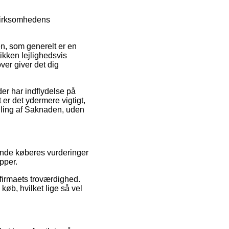
 virksomhedens
n, som generelt er en
tikken lejlighedsvis
er giver det dig
der har indflydelse på
 er det ydermere vigtigt,
illing af Saknaden, uden
rende køberes vurderinger
pper.
 firmaets troværdighed.
øb, hvilket lige så vel