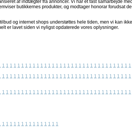
sieret af indtægter fra annoncer. Vi har et fast samarbejde med 
fremviser butikkernes produkter, og modtager honorar forudsat 
lbud og internet shops understøttes hele tiden, men vi kan ikke s
elt er lavet siden vi nyligst opdaterede vores oplysninger.
1
1
1
1
1
1
1
1
1
1
1
1
1
1
1
1
1
1
1
1
1
1
1
1
1
1
1
1
1
1
1
1
1
1
1
1
1
1
1
1
1
1
1
1
1
1
1
1
1
1
1
1
1
1
1
1
1
1
1
1
1
1
1
1
1
1
1
1
1
1
1
1
1
1
1
1
1
1
1
1
1
1
1
1
1
1
1
1
1
1
1
1
1
1
1
1
1
1
1
1
1
1
1
1
1
1
1
1
1
1
1
1
1
1
1
1
1
1
1
1
1