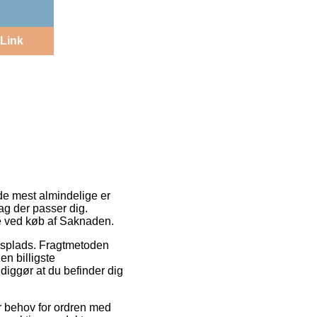
Link
 de mest almindelige er
dag der passer dig.
de ved køb af Saknaden.
jdsplads. Fragtmetoden
n billigste
diggør at du befinder dig
r behov for ordren med