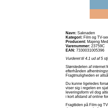
Navn:
Saknaden
Kategori:
Film og TV-ser
Producent:
Majeng Med
Varenummer:
23759C
EAN:
7330031005396
Vurderet til
4.1
ud af 5 st
Størstedelen af internet 
efterhånden afhentningsste
Fragtmuligheden er altså
Du kunne ligeledes forsø
viser sig i regelen en s
leveringsform vil dog alt
i kort afstand af online f
Fragttiden på Film og TV