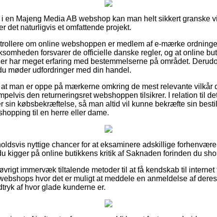
r i en Majeng Media AB webshop kan man helt sikkert granske
r det naturligvis et omfattende projekt.
ontrollere om online webshoppen er medlem af e-mærke ordninge
rksomheden forsvarer de officielle danske regler, og at online bu
der har meget erfaring med bestemmelserne på området. Derudov
s du møder udfordringer med din handel.
 om at man er oppe på mærkerne omkring de mest relevante vilkår 
elvis den returneringsret webshoppen tilsikrer. I relation til det
 sin købsbekræftelse, så man altid vil kunne bekræfte sin best
hopping til en herre eller dame.
orholdsvis nyttige chancer for at eksaminere adskillige forhenvæ
t du kigger på online butikkens kritik af Saknaden forinden du sho
rigt immervæk tiltalende metoder til at få kendskab til internet
 webshops hvor det er muligt at meddele en anmeldelse af deres k
indtryk af hvor glade kunderne er.