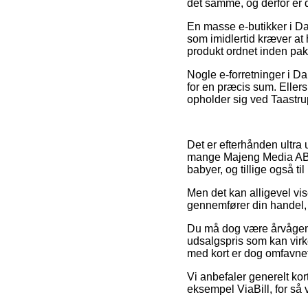
det samme, og derfor er d
En masse e-butikker i D
som imidlertid kræver at 
produkt ordnet inden pak
Nogle e-forretninger i D
for en præcis sum. Eller
opholder sig ved Taastrup
Det er efterhånden ultra 
mange Majeng Media AB in
babyer, og tillige også t
Men det kan alligevel vi
gennemfører din handel, s
Du må dog være årvågen me
udsalgspris som kan virk
med kort er dog omfavnet
Vi anbefaler generelt ko
eksempel ViaBill, for så v