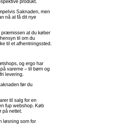
espektive produkt.
sempelvis Saknaden, men
n nå at få dit nye
så præmissen at du køber
 hensyn til om du
ke til et afhentningssted.
netshops, og ergo har
på varerne – til børn og
ri levering.
 Saknaden før du
.
er til salg for en
m en fup webshop. Køb
 på nettet.
n løsning som for