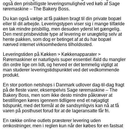
også den prisbilligste leveringsmulighed ved køb af Sage
røremaskine – The Bakery Boss.
Du kan også vælge at få pakken bragt til din private bopæl
eller til dit arbejde. Leveringstypen viser sig i mange tilfælde
en tak mindre prisbillig, men desuden yderst let gængelig.
Den mest prisbevidste type af levering er unægtelig selv at
hente pakken, som dog er betinget af at du har bopæl
nærved internet virksomhedens tilholdssted.
Leveringstiden på Køkken > Køkkenapparater >
Røremaskiner er naturligvis super essentiel ifald du mangler
din ordre lige om lidt, og herved er det temmelig vigtigt at
man studerer leveringstidspunktet ved det vedkommende
produkt.
En stor portion netshops i Danmark udlover dag-til-dag fragt
på de fleste varer, eksempelvis Sage røremaskine – The
Bakery Boss, men som ikke desto mindre påkræver at
bestillingen køres igennem tidligere end et nøjagtigt
tidspunkt, med det formål at de sandsynligvis kan nå at få
varen på posthuset forud for at de lageransatte får fri.
En række online outlets præsterer levering uden
omkostninger, men i reglen kun når der købes for en fastsat