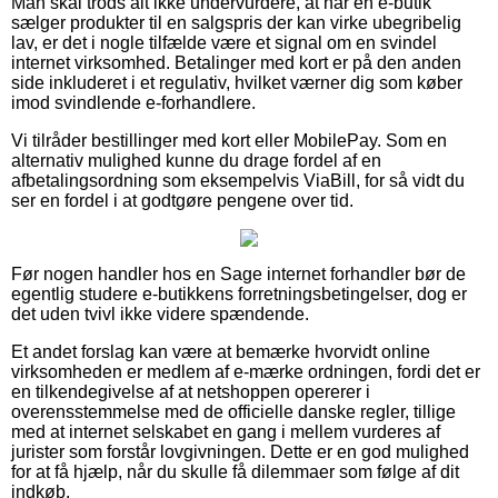
Man skal trods alt ikke undervurdere, at når en e-butik
sælger produkter til en salgspris der kan virke ubegribelig
lav, er det i nogle tilfælde være et signal om en svindel
internet virksomhed. Betalinger med kort er på den anden
side inkluderet i et regulativ, hvilket værner dig som køber
imod svindlende e-forhandlere.
Vi tilråder bestillinger med kort eller MobilePay. Som en
alternativ mulighed kunne du drage fordel af en
afbetalingsordning som eksempelvis ViaBill, for så vidt du
ser en fordel i at godtgøre pengene over tid.
Før nogen handler hos en Sage internet forhandler bør de
egentlig studere e-butikkens forretningsbetingelser, dog er
det uden tvivl ikke videre spændende.
Et andet forslag kan være at bemærke hvorvidt online
virksomheden er medlem af e-mærke ordningen, fordi det er
en tilkendegivelse af at netshoppen opererer i
overensstemmelse med de officielle danske regler, tillige
med at internet selskabet en gang i mellem vurderes af
jurister som forstår lovgivningen. Dette er en god mulighed
for at få hjælp, når du skulle få dilemmaer som følge af dit
indkøb.