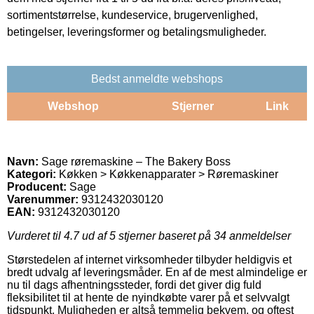
sortimentstørrelse, kundeservice, brugervenlighed,
betingelser, leveringsformer og betalingsmuligheder.
Bedst anmeldte webshops
Webshop
Stjerner
Link
Navn:
Sage røremaskine – The Bakery Boss
Kategori:
Køkken > Køkkenapparater > Røremaskiner
Producent:
Sage
Varenummer:
9312432030120
EAN:
9312432030120
Vurderet til
4.7
ud af 5 stjerner baseret på
34
anmeldelser
Størstedelen af internet virksomheder tilbyder heldigvis et
bredt udvalg af leveringsmåder. En af de mest almindelige er
nu til dags afhentningssteder, fordi det giver dig fuld
fleksibilitet til at hente de nyindkøbte varer på et selvvalgt
tidspunkt. Muligheden er altså temmelig bekvem, og oftest