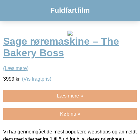
Fuldfartfilm
Sage røremaskine – The
Bakery Boss
(Læs mere)
3999
kr.
(Vis fragtpris)
Læs mere »
Køb nu »
Vi har gennemgået de mest populære webshops og anmeldt
dem med stjerner fra 1 til 5 ud fra bl.a. deres prisniveau,