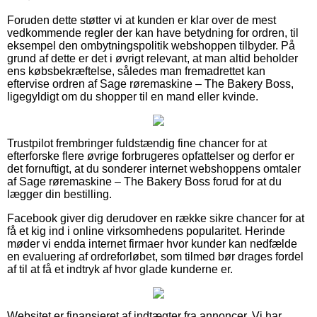
Foruden dette støtter vi at kunden er klar over de mest
vedkommende regler der kan have betydning for ordren, til
eksempel den ombytningspolitik webshoppen tilbyder. På
grund af dette er det i øvrigt relevant, at man altid beholder
ens købsbekræftelse, således man fremadrettet kan
eftervise ordren af Sage røremaskine – The Bakery Boss,
ligegyldigt om du shopper til en mand eller kvinde.
Trustpilot frembringer fuldstændig fine chancer for at
efterforske flere øvrige forbrugeres opfattelser og derfor er
det fornuftigt, at du sonderer internet webshoppens omtaler
af Sage røremaskine – The Bakery Boss forud for at du
lægger din bestilling.
Facebook giver dig derudover en række sikre chancer for at
få et kig ind i online virksomhedens popularitet. Herinde
møder vi endda internet firmaer hvor kunder kan nedfælde
en evaluering af ordreforløbet, som tilmed bør drages fordel
af til at få et indtryk af hvor glade kunderne er.
Websitet er finansieret af indtægter fra annoncer. Vi har