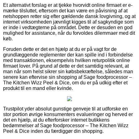
Et alternativt forslag er at tjekke hvorvidt online firmaet er e-
mærke tilsluttet, eftersom det kan være en påvisning af at
netshoppen retter sig efter gældende dansk lovgivning, og at
internet virksomheden jævnligt kigges til af sagkyndige som
er inde i vedtægterne på området. Dette er desuden en god
mulighed for assistance, når du forvoldes dilemmaer med dit
køb.
Foruden dette er det en hjælp at du er på vagt for de
grundlæggende reglementer der kan spille ind i forbindelse
med transaktionen, eksempelvis hvilken returpolitik online
firmaet lover. På grund af dette er det samtidig relevant, at
man når som helst sikrer sin købsbekræftelse, således man
senere kan eftervise sin shopping af Sage foodprocessor –
The Kitchen Wizz Peel & Dice, om du er på udkig efter et
produkt til en mand eller kvinde.
Trustpilot yder absolut gunstige genveje til at udforske en
stor portion øvrige konsumenters evalueringer og herved er
det en hjælp, at du efterforsker internet butikkens
bedømmelser af Sage foodprocessor – The Kitchen Wizz
Peel & Dice inden du færdiggør din shopping.