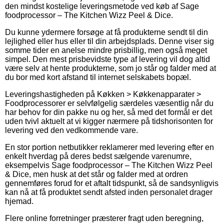
den mindst kostelige leveringsmetode ved køb af Sage
foodprocessor – The Kitchen Wizz Peel & Dice.
Du kunne ydermere forsøge at få produkterne sendt til din
lejlighed eller hus eller til din arbejdsplads. Denne viser sig
somme tider en anelse mindre prisbillig, men også meget
simpel. Den mest prisbevidste type af levering vil dog altid
være selv at hente produkterne, som jo står og falder med at
du bor med kort afstand til internet selskabets bopæl.
Leveringshastigheden på Køkken > Køkkenapparater >
Foodprocessorer er selvfølgelig særdeles væsentlig når du
har behov for din pakke nu og her, så med det formål er det
uden tvivl aktuelt at vi kigger nærmere på tidshorisonten for
levering ved den vedkommende vare.
En stor portion netbutikker reklamerer med levering efter en
enkelt hverdag på deres bedst sælgende varenumre,
eksempelvis Sage foodprocessor – The Kitchen Wizz Peel
& Dice, men husk at det står og falder med at ordren
gennemføres forud for et aftalt tidspunkt, så de sandsynligvis
kan nå at få produktet sendt afsted inden personalet drager
hjemad.
Flere online forretninger præsterer fragt uden beregning,