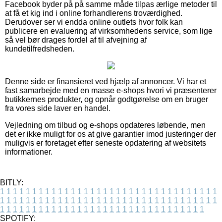
Facebook byder på på samme måde tilpas ærlige metoder til
at få et kig ind i online forhandlerens troværdighed.
Derudover ser vi endda online outlets hvor folk kan
publicere en evaluering af virksomhedens service, som lige
så vel bør drages fordel af til afvejning af
kundetilfredsheden.
Denne side er finansieret ved hjælp af annoncer. Vi har et
fast samarbejde med en masse e-shops hvori vi præsenterer
butikkernes produkter, og opnår godtgørelse om en bruger
fra vores side laver en handel.
Vejledning om tilbud og e-shops opdateres løbende, men
det er ikke muligt for os at give garantier imod justeringer der
muligvis er foretaget efter seneste opdatering af websitets
informationer.
BITLY:
1
1
1
1
1
1
1
1
1
1
1
1
1
1
1
1
1
1
1
1
1
1
1
1
1
1
1
1
1
1
1
1
1
1
1
1
1
1
1
1
1
1
1
1
1
1
1
1
1
1
1
1
1
1
1
1
1
1
1
1
1
1
1
1
1
1
1
1
1
1
1
1
1
1
1
1
1
1
1
1
1
1
1
1
1
1
1
1
1
1
1
1
1
1
1
1
1
1
1
1
SPOTIFY: