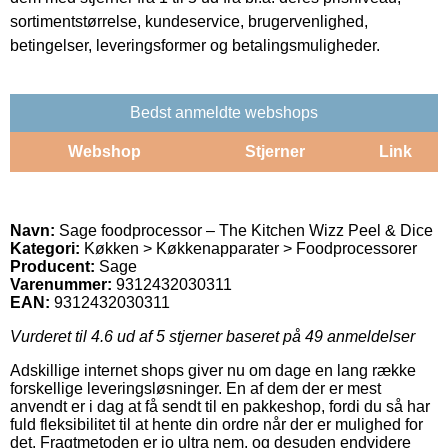
sortimentstørrelse, kundeservice, brugervenlighed,
betingelser, leveringsformer og betalingsmuligheder.
Bedst anmeldte webshops
Webshop
Stjerner
Link
Navn:
Sage foodprocessor – The Kitchen Wizz Peel & Dice
Kategori:
Køkken > Køkkenapparater > Foodprocessorer
Producent:
Sage
Varenummer:
9312432030311
EAN:
9312432030311
Vurderet til
4.6
ud af 5 stjerner baseret på
49
anmeldelser
Adskillige internet shops giver nu om dage en lang række
forskellige leveringsløsninger. En af dem der er mest
anvendt er i dag at få sendt til en pakkeshop, fordi du så har
fuld fleksibilitet til at hente din ordre når der er mulighed for
det. Fragtmetoden er jo ultra nem, og desuden endvidere