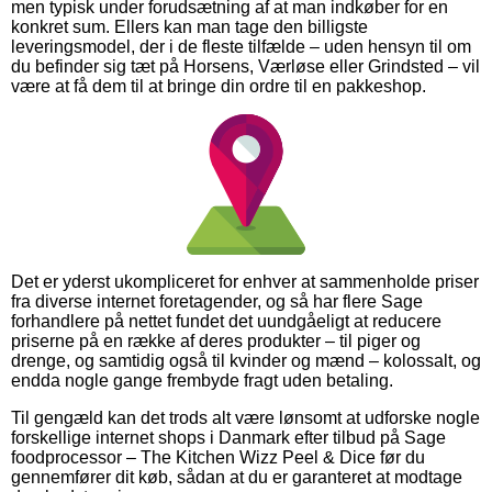
men typisk under forudsætning af at man indkøber for en
konkret sum. Ellers kan man tage den billigste
leveringsmodel, der i de fleste tilfælde – uden hensyn til om
du befinder sig tæt på Horsens, Værløse eller Grindsted – vil
være at få dem til at bringe din ordre til en pakkeshop.
Det er yderst ukompliceret for enhver at sammenholde priser
fra diverse internet foretagender, og så har flere Sage
forhandlere på nettet fundet det uundgåeligt at reducere
priserne på en række af deres produkter – til piger og
drenge, og samtidig også til kvinder og mænd – kolossalt, og
endda nogle gange frembyde fragt uden betaling.
Til gengæld kan det trods alt være lønsomt at udforske nogle
forskellige internet shops i Danmark efter tilbud på Sage
foodprocessor – The Kitchen Wizz Peel & Dice før du
gennemfører dit køb, sådan at du er garanteret at modtage