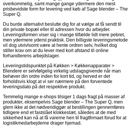
overkommelig, samt mange gange ydermere den mest
prisbevidste form for levering ved køb af Sage blender – The
Super Q.
Du burde alternativt beslutte dig for at vælge at få sendt til
din private bopæl eller til adressen hvor du arbejder.
Leveringsformen viser sig i mange tilfælde lidt mere pebret,
men ydermere yderst praktisk. Den billigste leveringsmetode
vil dog utvivlsomt være at hente ordren selv, hvilket dog
stiller krav om at du lever med kort afstand til online
forhandlerens arbejdslager.
Leveringstidspunktet på Køkken > Køkkenapparater >
Blendere er selvfølgelig virkelig udslagsgivende når man
behøver din ordre inden for kort tid, og herved er det
forholdsvis klogt at vi ser nærmere på den forventede
leveringsdato på det respektive produkt.
Temmelig mange e-shops tilsiger 1 dags fragt på masser af
produkter, eksempelvis Sage blender – The Super Q, men
glem ikke at det nødvendiggør at bestillingen gennemføres
tidligere end et fastslået klokkeslæt, således at de med
sikkerhed kan nå at få varerne hen til fragtfirmaet forud for at
logistikmedarbejderne drager hjemad.