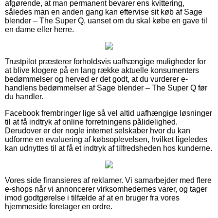
afgørende, at man permanent bevarer ens kvittering,
således man en anden gang kan eftervise sit køb af Sage
blender – The Super Q, uanset om du skal købe en gave til
en dame eller herre.
Trustpilot præsterer forholdsvis uafhængige muligheder for
at blive klogere på en lang række aktuelle konsumenters
bedømmelser og herved er det godt, at du vurderer e-
handlens bedømmelser af Sage blender – The Super Q før
du handler.
Facebook frembringer lige så vel altid uafhængige løsninger
til at få indtryk af online forretningens pålidelighed.
Derudover er der nogle internet selskaber hvor du kan
udforme en evaluering af købsoplevelsen, hvilket ligeledes
kan udnyttes til at få et indtryk af tilfredsheden hos kunderne.
Vores side finansieres af reklamer. Vi samarbejder med flere
e-shops når vi annoncerer virksomhedernes varer, og tager
imod godtgørelse i tilfælde af at en bruger fra vores
hjemmeside foretager en ordre.