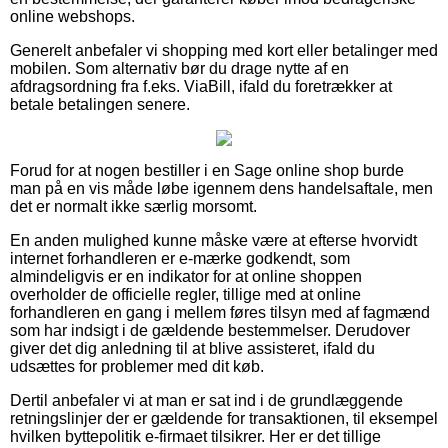
online webshops.
Generelt anbefaler vi shopping med kort eller betalinger med
mobilen. Som alternativ bør du drage nytte af en
afdragsordning fra f.eks. ViaBill, ifald du foretrækker at
betale betalingen senere.
Forud for at nogen bestiller i en Sage online shop burde
man på en vis måde løbe igennem dens handelsaftale, men
det er normalt ikke særlig morsomt.
En anden mulighed kunne måske være at efterse hvorvidt
internet forhandleren er e-mærke godkendt, som
almindeligvis er en indikator for at online shoppen
overholder de officielle regler, tillige med at online
forhandleren en gang i mellem føres tilsyn med af fagmænd
som har indsigt i de gældende bestemmelser. Derudover
giver det dig anledning til at blive assisteret, ifald du
udsættes for problemer med dit køb.
Dertil anbefaler vi at man er sat ind i de grundlæggende
retningslinjer der er gældende for transaktionen, til eksempel
hvilken byttepolitik e-firmaet tilsikrer. Her er det tillige