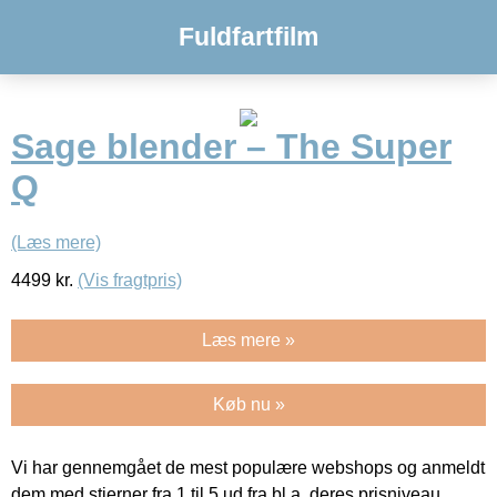
Fuldfartfilm
Sage blender – The Super
Q
(Læs mere)
4499
kr.
(Vis fragtpris)
Læs mere »
Køb nu »
Vi har gennemgået de mest populære webshops og anmeldt
dem med stjerner fra 1 til 5 ud fra bl.a. deres prisniveau,