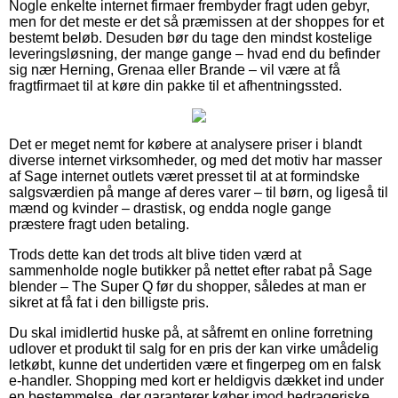
Nogle enkelte internet firmaer frembyder fragt uden gebyr,
men for det meste er det så præmissen at der shoppes for et
bestemt beløb. Desuden bør du tage den mindst kostelige
leveringsløsning, der mange gange – hvad end du befinder
sig nær Herning, Grenaa eller Brande – vil være at få
fragtfirmaet til at køre din pakke til et afhentningssted.
Det er meget nemt for købere at analysere priser i blandt
diverse internet virksomheder, og med det motiv har masser
af Sage internet outlets været presset til at at formindske
salgsværdien på mange af deres varer – til børn, og ligeså til
mænd og kvinder – drastisk, og endda nogle gange
præstere fragt uden betaling.
Trods dette kan det trods alt blive tiden værd at
sammenholde nogle butikker på nettet efter rabat på Sage
blender – The Super Q før du shopper, således at man er
sikret at få fat i den billigste pris.
Du skal imidlertid huske på, at såfremt en online forretning
udlover et produkt til salg for en pris der kan virke umådelig
letkøbt, kunne det undertiden være et fingerpeg om en falsk
e-handler. Shopping med kort er heldigvis dækket ind under
en bestemmelse, der garanterer køber imod bedrageriske