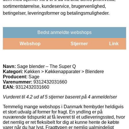
sortimentstørrelse, kundeservice, brugervenlighed,
betingelser, leveringsformer og betalingsmuligheder.
Bedst anmeldte webshops
Webshop
Stjerner
Link
Navn:
Sage blender – The Super Q
Kategori:
Køkken > Køkkenapparater > Blendere
Producent:
Sage
Varenummer:
9312432031660
EAN:
9312432031660
Vurderet til
4.2
ud af 5 stjerner baseret på
4
anmeldelser
Temmelig mange webshops i Danmark frembyder heldigvis
et stort udvalg af former for fragt. En yndling er på
nuværende tidspunkt at få leveret til et udleveringssted, hvor
det nemlig er ret fleksibelt for dig at kunne hente de købte
varer når du har lyst. Fragttypen er nemlig ualmindeligt