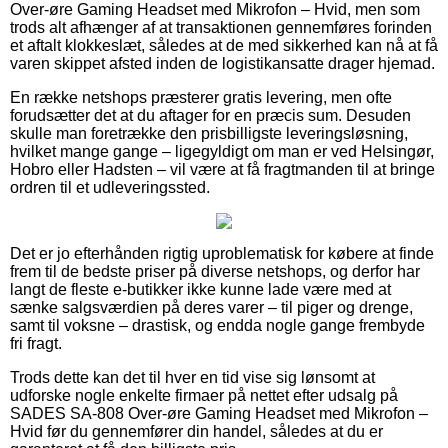
Over-øre Gaming Headset med Mikrofon – Hvid, men som
trods alt afhænger af at transaktionen gennemføres forinden
et aftalt klokkeslæt, således at de med sikkerhed kan nå at få
varen skippet afsted inden de logistikansatte drager hjemad.
En række netshops præsterer gratis levering, men ofte
forudsætter det at du aftager for en præcis sum. Desuden
skulle man foretrække den prisbilligste leveringsløsning,
hvilket mange gange – ligegyldigt om man er ved Helsingør,
Hobro eller Hadsten – vil være at få fragtmanden til at bringe
ordren til et udleveringssted.
Det er jo efterhånden rigtig uproblematisk for købere at finde
frem til de bedste priser på diverse netshops, og derfor har
langt de fleste e-butikker ikke kunne lade være med at
sænke salgsværdien på deres varer – til piger og drenge,
samt til voksne – drastisk, og endda nogle gange frembyde
fri fragt.
Trods dette kan det til hver en tid vise sig lønsomt at
udforske nogle enkelte firmaer på nettet efter udsalg på
SADES SA-808 Over-øre Gaming Headset med Mikrofon –
Hvid før du gennemfører din handel, således at du er