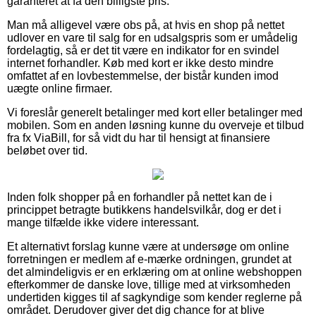
garanteret at få den billigste pris.
Man må alligevel være obs på, at hvis en shop på nettet
udlover en vare til salg for en udsalgspris som er umådelig
fordelagtig, så er det tit være en indikator for en svindel
internet forhandler. Køb med kort er ikke desto mindre
omfattet af en lovbestemmelse, der bistår kunden imod
uægte online firmaer.
Vi foreslår generelt betalinger med kort eller betalinger med
mobilen. Som en anden løsning kunne du overveje et tilbud
fra fx ViaBill, for så vidt du har til hensigt at finansiere
beløbet over tid.
Inden folk shopper på en forhandler på nettet kan de i
princippet betragte butikkens handelsvilkår, dog er det i
mange tilfælde ikke videre interessant.
Et alternativt forslag kunne være at undersøge om online
forretningen er medlem af e-mærke ordningen, grundet at
det almindeligvis er en erklæring om at online webshoppen
efterkommer de danske love, tillige med at virksomheden
undertiden kigges til af sagkyndige som kender reglerne på
området. Derudover giver det dig chance for at blive