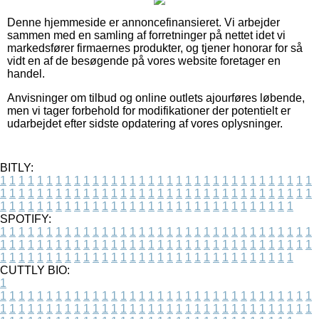
Denne hjemmeside er annoncefinansieret. Vi arbejder
sammen med en samling af forretninger på nettet idet vi
markedsfører firmaernes produkter, og tjener honorar for så
vidt en af de besøgende på vores website foretager en
handel.
Anvisninger om tilbud og online outlets ajourføres løbende,
men vi tager forbehold for modifikationer der potentielt er
udarbejdet efter sidste opdatering af vores oplysninger.
BITLY:
1
1
1
1
1
1
1
1
1
1
1
1
1
1
1
1
1
1
1
1
1
1
1
1
1
1
1
1
1
1
1
1
1
1
1
1
1
1
1
1
1
1
1
1
1
1
1
1
1
1
1
1
1
1
1
1
1
1
1
1
1
1
1
1
1
1
1
1
1
1
1
1
1
1
1
1
1
1
1
1
1
1
1
1
1
1
1
1
1
1
1
1
1
1
1
1
1
1
1
1
SPOTIFY:
1
1
1
1
1
1
1
1
1
1
1
1
1
1
1
1
1
1
1
1
1
1
1
1
1
1
1
1
1
1
1
1
1
1
1
1
1
1
1
1
1
1
1
1
1
1
1
1
1
1
1
1
1
1
1
1
1
1
1
1
1
1
1
1
1
1
1
1
1
1
1
1
1
1
1
1
1
1
1
1
1
1
1
1
1
1
1
1
1
1
1
1
1
1
1
1
1
1
1
1
CUTTLY BIO:
1
1
1
1
1
1
1
1
1
1
1
1
1
1
1
1
1
1
1
1
1
1
1
1
1
1
1
1
1
1
1
1
1
1
1
1
1
1
1
1
1
1
1
1
1
1
1
1
1
1
1
1
1
1
1
1
1
1
1
1
1
1
1
1
1
1
1
1
1