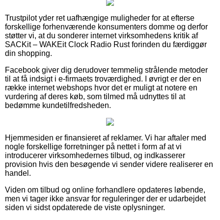
Trustpilot yder ret uafhængige muligheder for at efterse
forskellige forhenværende konsumenters domme og derfor
støtter vi, at du sonderer internet virksomhedens kritik af
SACKit – WAKEit Clock Radio Rust forinden du færdiggør
din shopping.
Facebook giver dig derudover temmelig strålende metoder
til at få indsigt i e-firmaets troværdighed. I øvrigt er der en
række internet webshops hvor det er muligt at notere en
vurdering af deres køb, som tilmed må udnyttes til at
bedømme kundetilfredsheden.
Hjemmesiden er finansieret af reklamer. Vi har aftaler med
nogle forskellige forretninger på nettet i form af at vi
introducerer virksomhedernes tilbud, og indkasserer
provision hvis den besøgende vi sender videre realiserer en
handel.
Viden om tilbud og online forhandlere opdateres løbende,
men vi tager ikke ansvar for reguleringer der er udarbejdet
siden vi sidst opdaterede de viste oplysninger.