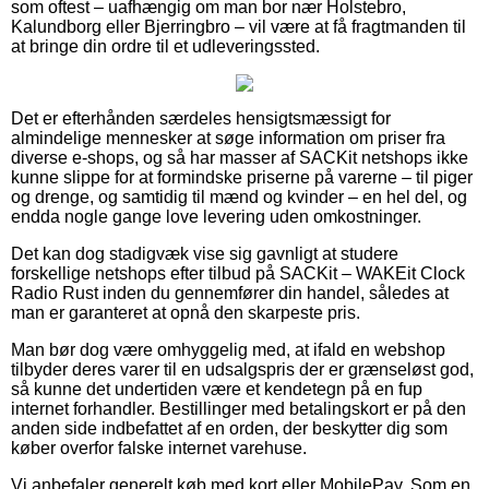
som oftest – uafhængig om man bor nær Holstebro,
Kalundborg eller Bjerringbro – vil være at få fragtmanden til
at bringe din ordre til et udleveringssted.
Det er efterhånden særdeles hensigtsmæssigt for
almindelige mennesker at søge information om priser fra
diverse e-shops, og så har masser af SACKit netshops ikke
kunne slippe for at formindske priserne på varerne – til piger
og drenge, og samtidig til mænd og kvinder – en hel del, og
endda nogle gange love levering uden omkostninger.
Det kan dog stadigvæk vise sig gavnligt at studere
forskellige netshops efter tilbud på SACKit – WAKEit Clock
Radio Rust inden du gennemfører din handel, således at
man er garanteret at opnå den skarpeste pris.
Man bør dog være omhyggelig med, at ifald en webshop
tilbyder deres varer til en udsalgspris der er grænseløst god,
så kunne det undertiden være et kendetegn på en fup
internet forhandler. Bestillinger med betalingskort er på den
anden side indbefattet af en orden, der beskytter dig som
køber overfor falske internet varehuse.
Vi anbefaler generelt køb med kort eller MobilePay. Som en