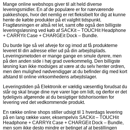
Mange online webshops giver til alt held diverse
leveringsmidler. En af de populære er for nærværende
pakkeshops, hvor det nemlig er ret fleksibelt for dig at kunne
hente de købte produkter på et valgfrit tidspunkt.
Fragtløsningen er altså ret let, samt ofte også den billigste
leveringsløsning ved køb af SACKit – TOUCHit Headphone
+ CARRYit Case + CHARGEit Dock – Bundle.
Du burde lige så vel afveje for og imod at få produkterne
leveret til din adresse eller ud på din arbejdsplads.
Leveringsmetoden er mange gange en smule dyrere, men
på den anden side i høj grad overkommelig. Den billigste
løsning kan ikke modsiges at være at du selv henter ordren,
men den mulighed nødvendiggør at du befinder dig med kort
afstand til online virksomhedens arbejdslager.
Leveringstiden på Elektronik er vældig væsentlig forudsat du
står og skal bruge dine nye varer lige om lidt, og derfor er det
tydeligvis afgørende at du besigtiger tidshorisonten for
levering ved det vedkommende produkt.
En række online shops stiller udsigt til 1 hverdags levering
på en lang række varer, eksempelvis SACKit – TOUCHit
Headphone + CARRYit Case + CHARGEit Dock – Bundle,
men som ikke desto mindre er betinget af at bestillingen