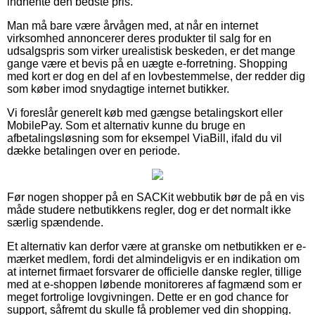
indhente den bedste pris.
Man må bare være årvågen med, at når en internet
virksomhed annoncerer deres produkter til salg for en
udsalgspris som virker urealistisk beskeden, er det mange
gange være et bevis på en uægte e-forretning. Shopping
med kort er dog en del af en lovbestemmelse, der redder dig
som køber imod snydagtige internet butikker.
Vi foreslår generelt køb med gængse betalingskort eller
MobilePay. Som et alternativ kunne du bruge en
afbetalingsløsning som for eksempel ViaBill, ifald du vil
dække betalingen over en periode.
Før nogen shopper på en SACKit webbutik bør de på en vis
måde studere netbutikkens regler, dog er det normalt ikke
særlig spændende.
Et alternativ kan derfor være at granske om netbutikken er e-
mærket medlem, fordi det almindeligvis er en indikation om
at internet firmaet forsvarer de officielle danske regler, tillige
med at e-shoppen løbende monitoreres af fagmænd som er
meget fortrolige lovgivningen. Dette er en god chance for
support, såfremt du skulle få problemer ved din shopping.