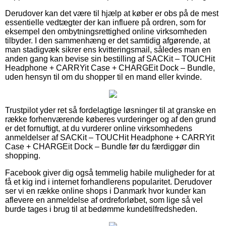
Derudover kan det være til hjælp at køber er obs på de mest
essentielle vedtægter der kan influere på ordren, som for
eksempel den ombytningsrettighed online virksomheden
tilbyder. I den sammenhæng er det samtidig afgørende, at
man stadigvæk sikrer ens kvitteringsmail, således man en
anden gang kan bevise sin bestilling af SACKit – TOUCHit
Headphone + CARRYit Case + CHARGEit Dock – Bundle,
uden hensyn til om du shopper til en mand eller kvinde.
Trustpilot yder ret så fordelagtige løsninger til at granske en
række forhenværende køberes vurderinger og af den grund
er det fornuftigt, at du vurderer online virksomhedens
anmeldelser af SACKit – TOUCHit Headphone + CARRYit
Case + CHARGEit Dock – Bundle før du færdiggør din
shopping.
Facebook giver dig også temmelig habile muligheder for at
få et kig ind i internet forhandlerens popularitet. Derudover
ser vi en række online shops i Danmark hvor kunder kan
aflevere en anmeldelse af ordreforløbet, som lige så vel
burde tages i brug til at bedømme kundetilfredsheden.