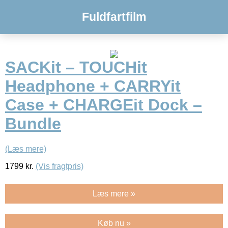
Fuldfartfilm
SACKit – TOUCHit
Headphone + CARRYit
Case + CHARGEit Dock –
Bundle
(Læs mere)
1799
kr.
(Vis fragtpris)
Læs mere »
Køb nu »