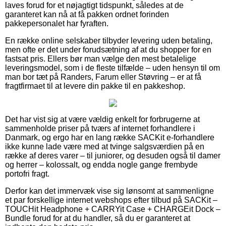
laves forud for et nøjagtigt tidspunkt, således at de
garanteret kan nå at få pakken ordnet forinden
pakkepersonalet har fyraften.
En række online selskaber tilbyder levering uden betaling,
men ofte er det under forudsætning af at du shopper for en
fastsat pris. Ellers bør man vælge den mest betalelige
leveringsmodel, som i de fleste tilfælde – uden hensyn til om
man bor tæt på Randers, Farum eller Støvring – er at få
fragtfirmaet til at levere din pakke til en pakkeshop.
Det har vist sig at være vældig enkelt for forbrugerne at
sammenholde priser på tværs af internet forhandlere i
Danmark, og ergo har en lang række SACKit e-forhandlere
ikke kunne lade være med at tvinge salgsværdien på en
række af deres varer – til juniorer, og desuden også til damer
og herrer – kolossalt, og endda nogle gange frembyde
portofri fragt.
Derfor kan det immervæk vise sig lønsomt at sammenligne
et par forskellige internet webshops efter tilbud på SACKit –
TOUCHit Headphone + CARRYit Case + CHARGEit Dock –
Bundle forud for at du handler, så du er garanteret at