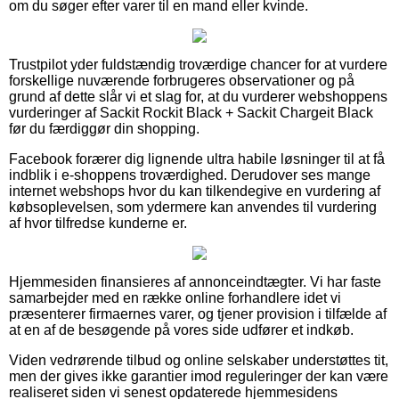
om du søger efter varer til en mand eller kvinde.
Trustpilot yder fuldstændig troværdige chancer for at vurdere
forskellige nuværende forbrugeres observationer og på
grund af dette slår vi et slag for, at du vurderer webshoppens
vurderinger af Sackit Rockit Black + Sackit Chargeit Black
før du færdiggør din shopping.
Facebook forærer dig lignende ultra habile løsninger til at få
indblik i e-shoppens troværdighed. Derudover ses mange
internet webshops hvor du kan tilkendegive en vurdering af
købsoplevelsen, som ydermere kan anvendes til vurdering
af hvor tilfredse kunderne er.
Hjemmesiden finansieres af annonceindtægter. Vi har faste
samarbejder med en række online forhandlere idet vi
præsenterer firmaernes varer, og tjener provision i tilfælde af
at en af de besøgende på vores side udfører et indkøb.
Viden vedrørende tilbud og online selskaber understøttes tit,
men der gives ikke garantier imod reguleringer der kan være
realiseret siden vi senest opdaterede hjemmesidens