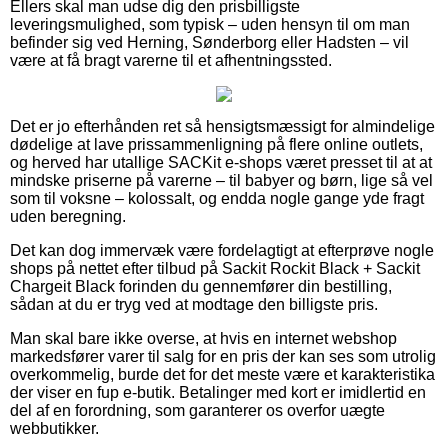
Ellers skal man udse dig den prisbilligste
leveringsmulighed, som typisk – uden hensyn til om man
befinder sig ved Herning, Sønderborg eller Hadsten – vil
være at få bragt varerne til et afhentningssted.
Det er jo efterhånden ret så hensigtsmæssigt for almindelige
dødelige at lave prissammenligning på flere online outlets,
og herved har utallige SACKit e-shops været presset til at at
mindske priserne på varerne – til babyer og børn, lige så vel
som til voksne – kolossalt, og endda nogle gange yde fragt
uden beregning.
Det kan dog immervæk være fordelagtigt at efterprøve nogle
shops på nettet efter tilbud på Sackit Rockit Black + Sackit
Chargeit Black forinden du gennemfører din bestilling,
sådan at du er tryg ved at modtage den billigste pris.
Man skal bare ikke overse, at hvis en internet webshop
markedsfører varer til salg for en pris der kan ses som utrolig
overkommelig, burde det for det meste være et karakteristika
der viser en fup e-butik. Betalinger med kort er imidlertid en
del af en forordning, som garanterer os overfor uægte
webbutikker.