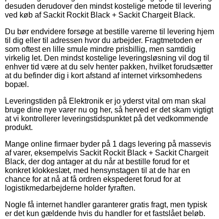
desuden derudover den mindst kostelige metode til levering
ved køb af Sackit Rockit Black + Sackit Chargeit Black.
Du bør endvidere forsøge at bestille varerne til levering hjem
til dig eller til adressen hvor du arbejder. Fragtmetoden er
som oftest en lille smule mindre prisbillig, men samtidig
virkelig let. Den mindst kostelige leveringsløsning vil dog til
enhver tid være at du selv henter pakken, hvilket forudsætter
at du befinder dig i kort afstand af internet virksomhedens
bopæl.
Leveringstiden på Elektronik er jo yderst vital om man skal
bruge dine nye varer nu og her, så herved er det skam vigtigt
at vi kontrollerer leveringstidspunktet på det vedkommende
produkt.
Mange online firmaer byder på 1 dags levering på massevis
af varer, eksempelvis Sackit Rockit Black + Sackit Chargeit
Black, der dog antager at du når at bestille forud for et
konkret klokkeslæt, med hensynstagen til at de har en
chance for at nå at få ordren ekspederet forud for at
logistikmedarbejderne holder fyraften.
Nogle få internet handler garanterer gratis fragt, men typisk
er det kun gældende hvis du handler for et fastslået beløb.