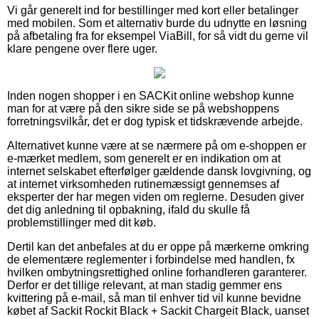
Vi går generelt ind for bestillinger med kort eller betalinger
med mobilen. Som et alternativ burde du udnytte en løsning
på afbetaling fra for eksempel ViaBill, for så vidt du gerne vil
klare pengene over flere uger.
Inden nogen shopper i en SACKit online webshop kunne
man for at være på den sikre side se på webshoppens
forretningsvilkår, det er dog typisk et tidskrævende arbejde.
Alternativet kunne være at se nærmere på om e-shoppen er
e-mærket medlem, som generelt er en indikation om at
internet selskabet efterfølger gældende dansk lovgivning, og
at internet virksomheden rutinemæssigt gennemses af
eksperter der har megen viden om reglerne. Desuden giver
det dig anledning til opbakning, ifald du skulle få
problemstillinger med dit køb.
Dertil kan det anbefales at du er oppe på mærkerne omkring
de elementære reglementer i forbindelse med handlen, fx
hvilken ombytningsrettighed online forhandleren garanterer.
Derfor er det tillige relevant, at man stadig gemmer ens
kvittering på e-mail, så man til enhver tid vil kunne bevidne
købet af Sackit Rockit Black + Sackit Chargeit Black, uanset