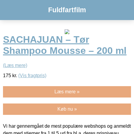
Fuldfartfilm
SACHAJUAN – Tør
Shampoo Mousse – 200 ml
(Læs mere)
175
kr.
(Vis fragtpris)
Læs mere »
Køb nu »
Vi har gennemgået de mest populære webshops og anmeldt
dem med stjerner fra 1 til 5 ud fra bl.a. deres prisniveau,