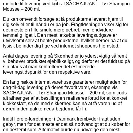
metode til levering ved køb af SACHAJUAN – Tør Shampoo
Mousse – 200 ml.
Du kan omvendt forsøge at få produkterne leveret hjem til
dig selv eller til når du er på job. Fragtløsningen viser sig for
det meste en lille smule mere pebret, men endvidere
temmelig ligetil. Den mest letkøbte leveringsudgave er
utvivlsomt selv at hente produkterne, hvilket beroer på at du
fysisk befinder dig lige ved internet shoppens hjemsted.
Antal dages levering på Skønhed er jo yderst vigtig såfremt
vi behøver produktet øjeblikkeligt, og derfor er det fuldt ud på
sin plads at man kontrollerer det estimerede
leveringstidspunkt for den respektive vare.
En lang række internet varehuse garanterer muligheden for
dag-til-dag levering på deres favorit varer, eksempelvis
SACHAJUAN – Tør Shampoo Mousse – 200 ml, som trods
alt afhænger af at bestillingen realiseres forud for et konkret
klokkeslæt, så de med sikkerhed kan nå at få varen ud af
døren inden pakkemedarbejderne får fri.
Indtil flere e-forretninger i Danmark frembyder fragt uden
gebyr, men for det meste er det så nødvendigt at du køber for
en bestemt sum. Alternativt burde du udvælge den mest