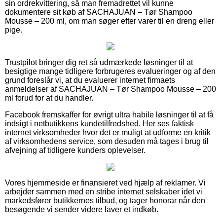
sin ordrekvittering, så man fremadrettet vil kunne
dokumentere sit køb af SACHAJUAN – Tør Shampoo
Mousse – 200 ml, om man søger efter varer til en dreng eller
pige.
Trustpilot bringer dig ret så udmærkede løsninger til at
besigtige mange tidligere forbrugeres evalueringer og af den
grund foreslår vi, at du evaluerer internet firmaets
anmeldelser af SACHAJUAN – Tør Shampoo Mousse – 200
ml forud for at du handler.
Facebook fremskaffer for øvrigt ultra habile løsninger til at få
indsigt i netbutikkens kundetilfredshed. Her ses faktisk
internet virksomheder hvor det er muligt at udforme en kritik
af virksomhedens service, som desuden må tages i brug til
afvejning af tidligere kunders oplevelser.
Vores hjemmeside er finansieret ved hjælp af reklamer. Vi
arbejder sammen med en stribe internet selskaber idet vi
markedsfører butikkernes tilbud, og tager honorar når den
besøgende vi sender videre laver et indkøb.