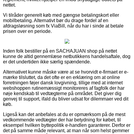
nettet.
Vi tilråder generelt køb med gængse betalingskort eller
mobilbetaling. Alternativt bør du drage fordel af en
afdragsløsning som fx ViaBill, når du har i sinde at betale
prisen over en periode.
Inden folk bestiller på en SACHAJUAN shop på nettet
kunne de altid gennemlæse netbutikkens handelsaftale, dog
er det undertiden ikke særlig spændende.
Alternativet kunne måske være at se hvorvidt e-firmaet er e-
mærke tilsluttet, da det ofte er en erklæring om at online
forretningen føjer dansk lovgivning, tillige med at internet
webshoppen rutinemæssigt monitoreres af fagfolk der har
nøje kendskab til vedtægterne på området. Det giver dig
genvej til support, ifald du bliver udsat for dilemmaer ved dit
køb.
Ligeså kan det anbefales at du er opmærksom på de mest
vedkommende vedtægter der har betydning for købet, til
eksempel hvilken byttepolitik e-handlen garanterer. Derfor er
det på samme måde relevant, at man når som helst gemmer