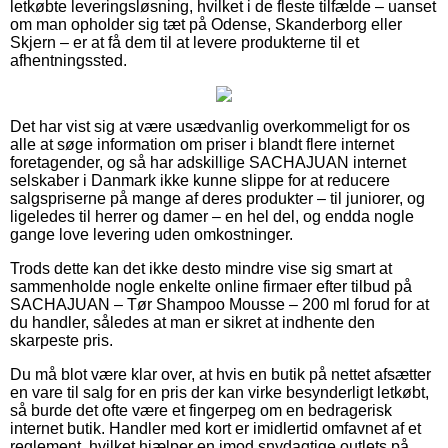
letkøbte leveringsløsning, hvilket i de fleste tilfælde – uanset
om man opholder sig tæt på Odense, Skanderborg eller
Skjern – er at få dem til at levere produkterne til et
afhentningssted.
Det har vist sig at være usædvanlig overkommeligt for os
alle at søge information om priser i blandt flere internet
foretagender, og så har adskillige SACHAJUAN internet
selskaber i Danmark ikke kunne slippe for at reducere
salgspriserne på mange af deres produkter – til juniorer, og
ligeledes til herrer og damer – en hel del, og endda nogle
gange love levering uden omkostninger.
Trods dette kan det ikke desto mindre vise sig smart at
sammenholde nogle enkelte online firmaer efter tilbud på
SACHAJUAN – Tør Shampoo Mousse – 200 ml forud for at
du handler, således at man er sikret at indhente den
skarpeste pris.
Du må blot være klar over, at hvis en butik på nettet afsætter
en vare til salg for en pris der kan virke besynderligt letkøbt,
så burde det ofte være et fingerpeg om en bedragerisk
internet butik. Handler med kort er imidlertid omfavnet af et
reglement, hvilket hjælper en imod snydagtige outlets på