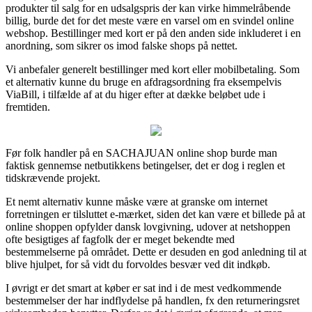
produkter til salg for en udsalgspris der kan virke himmelråbende
billig, burde det for det meste være en varsel om en svindel online
webshop. Bestillinger med kort er på den anden side inkluderet i en
anordning, som sikrer os imod falske shops på nettet.
Vi anbefaler generelt bestillinger med kort eller mobilbetaling. Som
et alternativ kunne du bruge en afdragsordning fra eksempelvis
ViaBill, i tilfælde af at du higer efter at dække beløbet ude i
fremtiden.
Før folk handler på en SACHAJUAN online shop burde man
faktisk gennemse netbutikkens betingelser, det er dog i reglen et
tidskrævende projekt.
Et nemt alternativ kunne måske være at granske om internet
forretningen er tilsluttet e-mærket, siden det kan være et billede på at
online shoppen opfylder dansk lovgivning, udover at netshoppen
ofte besigtiges af fagfolk der er meget bekendte med
bestemmelserne på området. Dette er desuden en god anledning til at
blive hjulpet, for så vidt du forvoldes besvær ved dit indkøb.
I øvrigt er det smart at køber er sat ind i de mest vedkommende
bestemmelser der har indflydelse på handlen, fx den returneringsret