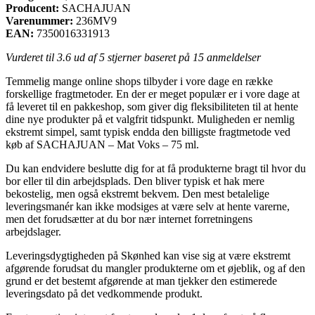
Producent:
SACHAJUAN
Varenummer:
236MV9
EAN:
7350016331913
Vurderet til
3.6
ud af 5 stjerner baseret på
15
anmeldelser
Temmelig mange online shops tilbyder i vore dage en række
forskellige fragtmetoder. En der er meget populær er i vore dage at
få leveret til en pakkeshop, som giver dig fleksibiliteten til at hente
dine nye produkter på et valgfrit tidspunkt. Muligheden er nemlig
ekstremt simpel, samt typisk endda den billigste fragtmetode ved
køb af SACHAJUAN – Mat Voks – 75 ml.
Du kan endvidere beslutte dig for at få produkterne bragt til hvor du
bor eller til din arbejdsplads. Den bliver typisk et hak mere
bekostelig, men også ekstremt bekvem. Den mest betalelige
leveringsmanér kan ikke modsiges at være selv at hente varerne,
men det forudsætter at du bor nær internet forretningens
arbejdslager.
Leveringsdygtigheden på Skønhed kan vise sig at være ekstremt
afgørende forudsat du mangler produkterne om et øjeblik, og af den
grund er det bestemt afgørende at man tjekker den estimerede
leveringsdato på det vedkommende produkt.