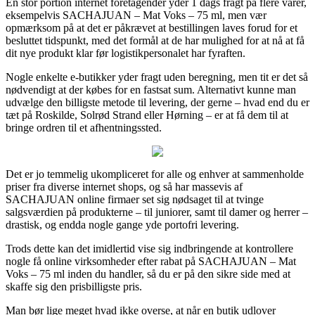
En stor portion internet foretagender yder 1 dags fragt på flere varer,
eksempelvis SACHAJUAN – Mat Voks – 75 ml, men vær
opmærksom på at det er påkrævet at bestillingen laves forud for et
besluttet tidspunkt, med det formål at de har mulighed for at nå at få
dit nye produkt klar før logistikpersonalet har fyraften.
Nogle enkelte e-butikker yder fragt uden beregning, men tit er det så
nødvendigt at der købes for en fastsat sum. Alternativt kunne man
udvælge den billigste metode til levering, der gerne – hvad end du er
tæt på Roskilde, Solrød Strand eller Hørning – er at få dem til at
bringe ordren til et afhentningssted.
Det er jo temmelig ukompliceret for alle og enhver at sammenholde
priser fra diverse internet shops, og så har massevis af
SACHAJUAN online firmaer set sig nødsaget til at tvinge
salgsværdien på produkterne – til juniorer, samt til damer og herrer –
drastisk, og endda nogle gange yde portofri levering.
Trods dette kan det imidlertid vise sig indbringende at kontrollere
nogle få online virksomheder efter rabat på SACHAJUAN – Mat
Voks – 75 ml inden du handler, så du er på den sikre side med at
skaffe sig den prisbilligste pris.
Man bør lige meget hvad ikke overse, at når en butik udlover