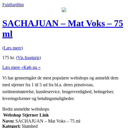
Fuldfartfilm
SACHAJUAN – Mat Voks – 75
ml
(Læs mere)
175
kr.
(Vis fragtpris)
Læs mere »
Køb nu »
Vi har gennemgået de mest populære webshops og anmeldt dem
med stjerner fra 1 til 5 ud fra bl.a. deres prisniveau,
sortimentstørrelse, kundeservice, brugervenlighed, betingelser,
leveringsformer og betalingsmuligheder.
Bedst anmeldte webshops
Webshop
Stjerner
Link
Navn:
SACHAJUAN – Mat Voks – 75 ml
Kategori:
Skønhed