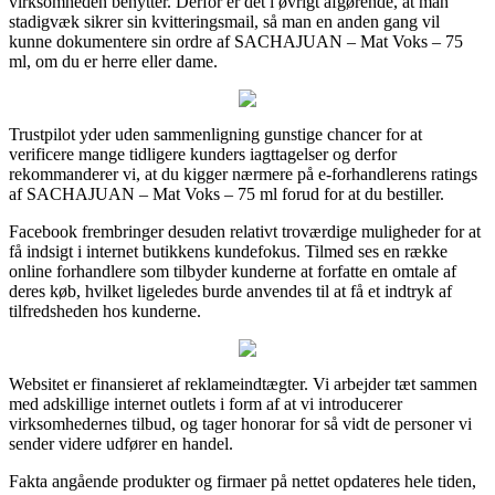
virksomheden benytter. Derfor er det i øvrigt afgørende, at man
stadigvæk sikrer sin kvitteringsmail, så man en anden gang vil
kunne dokumentere sin ordre af SACHAJUAN – Mat Voks – 75
ml, om du er herre eller dame.
Trustpilot yder uden sammenligning gunstige chancer for at
verificere mange tidligere kunders iagttagelser og derfor
rekommanderer vi, at du kigger nærmere på e-forhandlerens ratings
af SACHAJUAN – Mat Voks – 75 ml forud for at du bestiller.
Facebook frembringer desuden relativt troværdige muligheder for at
få indsigt i internet butikkens kundefokus. Tilmed ses en række
online forhandlere som tilbyder kunderne at forfatte en omtale af
deres køb, hvilket ligeledes burde anvendes til at få et indtryk af
tilfredsheden hos kunderne.
Websitet er finansieret af reklameindtægter. Vi arbejder tæt sammen
med adskillige internet outlets i form af at vi introducerer
virksomhedernes tilbud, og tager honorar for så vidt de personer vi
sender videre udfører en handel.
Fakta angående produkter og firmaer på nettet opdateres hele tiden,