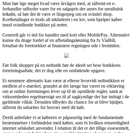
Man bør lige meget hvad være årvågen med, at såfremt en e-
forhandler udbyder varer for en salgspris der anses for urealistisk
letkøbt, så bør det tit være et fingerpeg om en svindel shop.
Kortbetalinger er trods alt inkluderet i en lov, som hjælper køber
imod svindlende butikker på nettet.
Generelt går vi ind for handler med kort eller MobilePay. Alternativt
kunne du drage fordel af en afbetalingsløsning fra fx ViaBill,
forudsat du foretrækker at finansiere regningen ude i fremtiden.
Før folk shopper på en netbutik bør de ideelt set bese butikkens
forretningsaftale, det er dog ofte en omfattende opgave.
Et nemmere alternativ kan være at efterse hvorvidt netbutikken er
medlem af e-mærket, grundet at det længe har været en erklæring
om at online forretningen lever op til de opstillede regler, samt at
virksomheden regelmæssigt ses til af sagkyndige der har indsigt i de
gældende vilkår. Desuden tilbydes du chance for at blive hjulpet,
såfremt du udsættes for besvær med dit køb.
Dertil anbefaler vi at køberen er påpasselig med de fundamentale
bestemmelser i forbindelse med købet, som fx hvilken returrettighed
internet selskabet anvender. I relation til det er det tillige essesentielt,