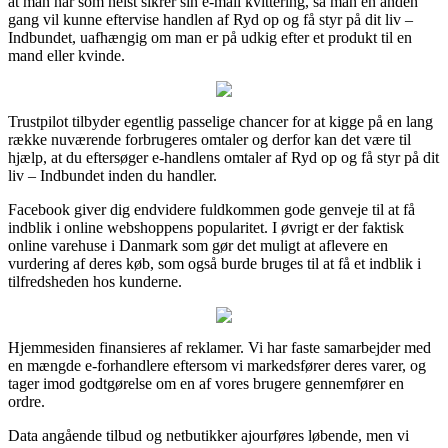
at man når som helst sikrer sin e-mail kvittering, så man en anden
gang vil kunne eftervise handlen af Ryd op og få styr på dit liv –
Indbundet, uafhængig om man er på udkig efter et produkt til en
mand eller kvinde.
Trustpilot tilbyder egentlig passelige chancer for at kigge på en lang
række nuværende forbrugeres omtaler og derfor kan det være til
hjælp, at du eftersøger e-handlens omtaler af Ryd op og få styr på dit
liv – Indbundet inden du handler.
Facebook giver dig endvidere fuldkommen gode genveje til at få
indblik i online webshoppens popularitet. I øvrigt er der faktisk
online varehuse i Danmark som gør det muligt at aflevere en
vurdering af deres køb, som også burde bruges til at få et indblik i
tilfredsheden hos kunderne.
Hjemmesiden finansieres af reklamer. Vi har faste samarbejder med
en mængde e-forhandlere eftersom vi markedsfører deres varer, og
tager imod godtgørelse om en af vores brugere gennemfører en
ordre.
Data angående tilbud og netbutikker ajourføres løbende, men vi