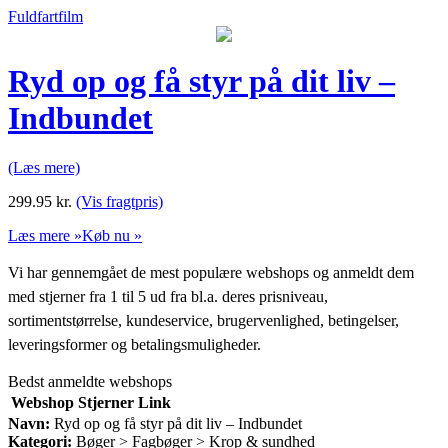
Fuldfartfilm
Ryd op og få styr på dit liv –
Indbundet
(Læs mere)
299.95
kr.
(Vis fragtpris)
Læs mere »
Køb nu »
Vi har gennemgået de mest populære webshops og anmeldt dem
med stjerner fra 1 til 5 ud fra bl.a. deres prisniveau,
sortimentstørrelse, kundeservice, brugervenlighed, betingelser,
leveringsformer og betalingsmuligheder.
Bedst anmeldte webshops
Webshop
Stjerner
Link
Navn:
Ryd op og få styr på dit liv – Indbundet
Kategori:
Bøger > Fagbøger > Krop & sundhed