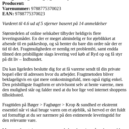
Producent:
Varenummer:
9788775370023
EAN:
9788775370023
Vurderet til
4.6
ud af 5 stjerner baseret på
14
anmeldelser
Størstedelen af online selskaber tilbyder heldigvis flere
leveringsmåder. En der er meget almindelig er for øjeblikket at
afsende til en pakkeshop, og så henter du bare din ordre når der er
tid til det. Fragtmuligheden er nemlig ret problemfri, samt endda
tilmed den prisbilligste slags levering ved køb af Ryd op og få styr
på dit liv – Indbundet.
Du kan ligeledes beslutte dig for at få varerne sendt til din private
bopæl eller til adressen hvor du arbejder. Fragtmetoden bliver
beklageligvis en sjat mere omkostningsfuld, men også rigtig enkel.
Den prisbilligste fragtform er utvivlsomt selv at hente varerne, men
den mulighed står og falder med at du bor lige ved internet shoppens
tilholdssted.
Fragttiden på Bøger > Fagbøger > Krop & sundhed er ekstremt
essentiel når vi skal bruge varen om et øjeblik, så herved er det fuldt
ud fornuftigt at du ser nærmere på den estimerede leveringstid for
den relevante vare.