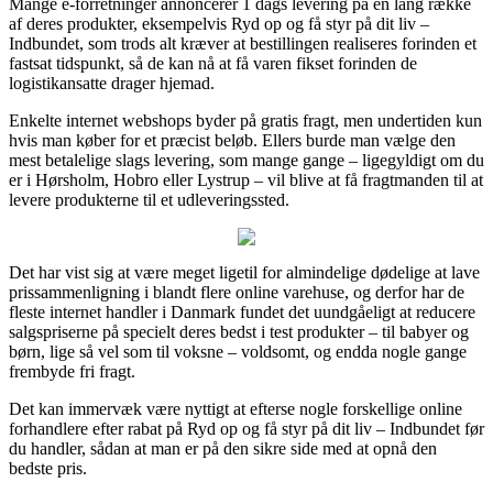
Mange e-forretninger annoncerer 1 dags levering på en lang række
af deres produkter, eksempelvis Ryd op og få styr på dit liv –
Indbundet, som trods alt kræver at bestillingen realiseres forinden et
fastsat tidspunkt, så de kan nå at få varen fikset forinden de
logistikansatte drager hjemad.
Enkelte internet webshops byder på gratis fragt, men undertiden kun
hvis man køber for et præcist beløb. Ellers burde man vælge den
mest betalelige slags levering, som mange gange – ligegyldigt om du
er i Hørsholm, Hobro eller Lystrup – vil blive at få fragtmanden til at
levere produkterne til et udleveringssted.
Det har vist sig at være meget ligetil for almindelige dødelige at lave
prissammenligning i blandt flere online varehuse, og derfor har de
fleste internet handler i Danmark fundet det uundgåeligt at reducere
salgspriserne på specielt deres bedst i test produkter – til babyer og
børn, lige så vel som til voksne – voldsomt, og endda nogle gange
frembyde fri fragt.
Det kan immervæk være nyttigt at efterse nogle forskellige online
forhandlere efter rabat på Ryd op og få styr på dit liv – Indbundet før
du handler, sådan at man er på den sikre side med at opnå den
bedste pris.