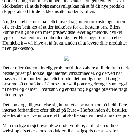
som er betinget af at bestillingen indsendes tidligere end et fastsat
klokkeslæt, så at de højst sandsynligt kan nå at få dit nye produkt
skippet afsted før de pakkeansatte holder fyraften.
Nogle enkelte shops på nettet lover fragt uden omkostninger, men
ofte er det betinget af at der indkøbes for en bestemt pris. Ellers
kunne man gribe den mest prisbevidste leveringsmetode, hvilket
typisk – hvad end man opholder sig nær Helsingør, Grenaa eller
Humlebæk – vil blive at få fragtmanden til at levere dine produkter
til en pakkeshop.
Det er efterhånden virkelig problemfrit for købere at finde frem til de
bedste priser på forskellige internet virksomheder, og derved har
masser af forhandlere på nettet fundet det uundgåeligt at tvinge
priserne på en række af deres varer – til piger og drenge, samt også
til herrer og damer – markant, og endda nogle gange præstere fragt
uden gebyr.
Det kan dog alligevel vise sig lukrativt at se nærmere på indtil flere
internet forhandlere efter tilbud på Rust – Hæftet inden du bestiller,
således at du er velinformeret til at skaffe sig den mest attraktive pris.
Man må lige meget hvad ikke undervurdere, at ifald en online
webshop afsætter deres produkter til en salgspris der anses for