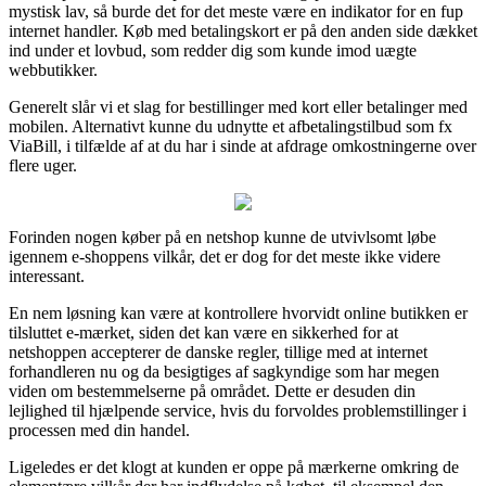
mystisk lav, så burde det for det meste være en indikator for en fup
internet handler. Køb med betalingskort er på den anden side dækket
ind under et lovbud, som redder dig som kunde imod uægte
webbutikker.
Generelt slår vi et slag for bestillinger med kort eller betalinger med
mobilen. Alternativt kunne du udnytte et afbetalingstilbud som fx
ViaBill, i tilfælde af at du har i sinde at afdrage omkostningerne over
flere uger.
Forinden nogen køber på en netshop kunne de utvivlsomt løbe
igennem e-shoppens vilkår, det er dog for det meste ikke videre
interessant.
En nem løsning kan være at kontrollere hvorvidt online butikken er
tilsluttet e-mærket, siden det kan være en sikkerhed for at
netshoppen accepterer de danske regler, tillige med at internet
forhandleren nu og da besigtiges af sagkyndige som har megen
viden om bestemmelserne på området. Dette er desuden din
lejlighed til hjælpende service, hvis du forvoldes problemstillinger i
processen med din handel.
Ligeledes er det klogt at kunden er oppe på mærkerne omkring de