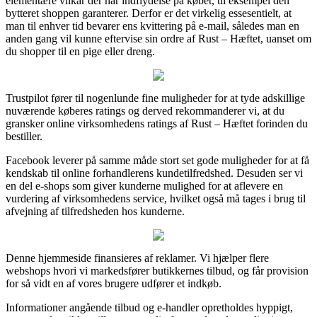
elementære vilkår der har indflydelse på købet, til eksempel den
bytteret shoppen garanterer. Derfor er det virkelig essesentielt, at
man til enhver tid bevarer ens kvittering på e-mail, således man en
anden gang vil kunne eftervise sin ordre af Rust – Hæftet, uanset om
du shopper til en pige eller dreng.
Trustpilot fører til nogenlunde fine muligheder for at tyde adskillige
nuværende køberes ratings og derved rekommanderer vi, at du
gransker online virksomhedens ratings af Rust – Hæftet forinden du
bestiller.
Facebook leverer på samme måde stort set gode muligheder for at få
kendskab til online forhandlerens kundetilfredshed. Desuden ser vi
en del e-shops som giver kunderne mulighed for at aflevere en
vurdering af virksomhedens service, hvilket også må tages i brug til
afvejning af tilfredsheden hos kunderne.
Denne hjemmeside finansieres af reklamer. Vi hjælper flere
webshops hvori vi markedsfører butikkernes tilbud, og får provision
for så vidt en af vores brugere udfører et indkøb.
Informationer angående tilbud og e-handler opretholdes hyppigt,