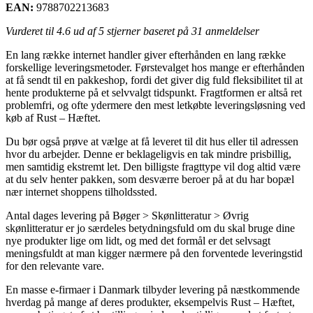
EAN:
9788702213683
Vurderet til
4.6
ud af 5 stjerner baseret på
31
anmeldelser
En lang række internet handler giver efterhånden en lang række
forskellige leveringsmetoder. Førstevalget hos mange er efterhånden
at få sendt til en pakkeshop, fordi det giver dig fuld fleksibilitet til at
hente produkterne på et selvvalgt tidspunkt. Fragtformen er altså ret
problemfri, og ofte ydermere den mest letkøbte leveringsløsning ved
køb af Rust – Hæftet.
Du bør også prøve at vælge at få leveret til dit hus eller til adressen
hvor du arbejder. Denne er beklageligvis en tak mindre prisbillig,
men samtidig ekstremt let. Den billigste fragttype vil dog altid være
at du selv henter pakken, som desværre beroer på at du har bopæl
nær internet shoppens tilholdssted.
Antal dages levering på Bøger > Skønlitteratur > Øvrig
skønlitteratur er jo særdeles betydningsfuld om du skal bruge dine
nye produkter lige om lidt, og med det formål er det selvsagt
meningsfuldt at man kigger nærmere på den forventede leveringstid
for den relevante vare.
En masse e-firmaer i Danmark tilbyder levering på næstkommende
hverdag på mange af deres produkter, eksempelvis Rust – Hæftet,