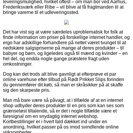
leveringsmulighed, hvilket oftest – om man bor ved Aarhus,
Frederiksværk eller Ribe – vil blive at få fragtmanden til at
bringe varerne til et udleveringssted.
Det har vist sig at være særdeles uproblematisk for folk at
finde information om priser på forskellige internet handler, og
ergo har adskillige forhandlere på nettet været tvunget til at
nedskære salgspriserne på mange af deres produkter – til
babyer og børn, og ligeledes også til mænd og kvinder – en
hel del, og endda nogle gange præstere fragt uden
omkostninger.
Dog kan det trods alt blive gavnligt at efterprøve et par
online varehuse efter tilbud på Rødt Prikket Slips forinden
du gennemfører dit køb, så man er skråsikker på at skaffe
sig den skarpeste pris.
Man må bare være så påvagt, at i tilfælde af at en internet
shop udbyder deres produkter til en pris som kan ses som
grænseløst tiltalende, så er det i nogle tilfælde være et
faresignal om en snydagtig internet webshop.
Kortbestillinger er i hvert fald dækket ind under en
anordning, hvilket passer på os imod svindlende online
virksomheder.