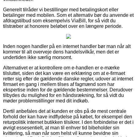
Generelt tilråder vi bestillinger med betalingskort eller
betalinger med mobilen. Som et alternativ bør du anvende et
afdragstilbud som eksempelvis ViaBill, for så vidt du
tilstræber at honorere beløbet over en længere periode.
Inden nogen handler på en internet handler bør man når alt
kommer til alt overveje dens handelsvilkår, men det er
undertiden ikke særlig morsomt.
Alternativet er at kontrollere om e-handlen er e-mærke
tilsluttet, siden det kan være en erklæring om at e-firmaet
retter sig efter de gældende danske regler, udover at internet
firmaet en gang i mellem tilses af fagmænd som har
ekspertise inden for de gældende bestemmelser. Derudover
tilbydes du mulighed for en håndsrækning, for så vidt du
møder problemstillinger med dit indkøb.
Dertil anbefales det at kunden er obs på de mest centrale
forhold der kan have indflydelse på købet, for eksempel den
returpolitik internet butikken tilsikrer. I den forbindelse er det i
øvrigt essesentielt, at man til enhver tid bibeholder sin
kvittering, så man når som helst vil kunne bevidne sin