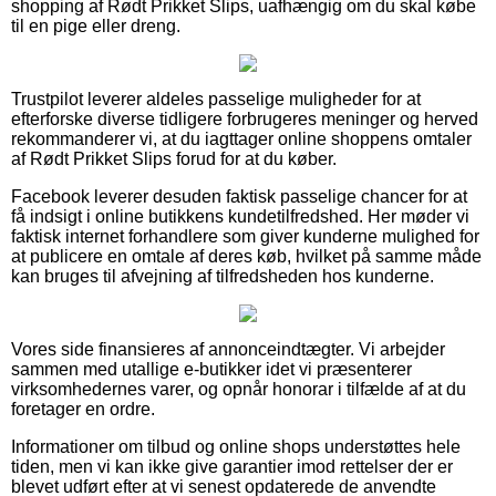
shopping af Rødt Prikket Slips, uafhængig om du skal købe
til en pige eller dreng.
Trustpilot leverer aldeles passelige muligheder for at
efterforske diverse tidligere forbrugeres meninger og herved
rekommanderer vi, at du iagttager online shoppens omtaler
af Rødt Prikket Slips forud for at du køber.
Facebook leverer desuden faktisk passelige chancer for at
få indsigt i online butikkens kundetilfredshed. Her møder vi
faktisk internet forhandlere som giver kunderne mulighed for
at publicere en omtale af deres køb, hvilket på samme måde
kan bruges til afvejning af tilfredsheden hos kunderne.
Vores side finansieres af annonceindtægter. Vi arbejder
sammen med utallige e-butikker idet vi præsenterer
virksomhedernes varer, og opnår honorar i tilfælde af at du
foretager en ordre.
Informationer om tilbud og online shops understøttes hele
tiden, men vi kan ikke give garantier imod rettelser der er
blevet udført efter at vi senest opdaterede de anvendte