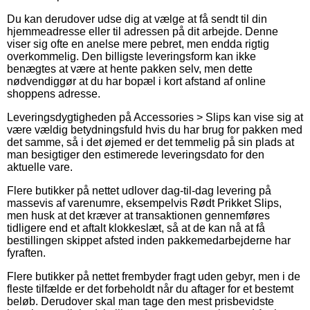
Du kan derudover udse dig at vælge at få sendt til din
hjemmeadresse eller til adressen på dit arbejde. Denne
viser sig ofte en anelse mere pebret, men endda rigtig
overkommelig. Den billigste leveringsform kan ikke
benægtes at være at hente pakken selv, men dette
nødvendiggør at du har bopæl i kort afstand af online
shoppens adresse.
Leveringsdygtigheden på Accessories > Slips kan vise sig at
være vældig betydningsfuld hvis du har brug for pakken med
det samme, så i det øjemed er det temmelig på sin plads at
man besigtiger den estimerede leveringsdato for den
aktuelle vare.
Flere butikker på nettet udlover dag-til-dag levering på
massevis af varenumre, eksempelvis Rødt Prikket Slips,
men husk at det kræver at transaktionen gennemføres
tidligere end et aftalt klokkeslæt, så at de kan nå at få
bestillingen skippet afsted inden pakkemedarbejderne har
fyraften.
Flere butikker på nettet frembyder fragt uden gebyr, men i de
fleste tilfælde er det forbeholdt når du aftager for et bestemt
beløb. Derudover skal man tage den mest prisbevidste